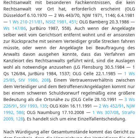
Rechtsanwalt mit besonderen Fachkenntnissen, die kein
Rechtsanwalt vor Ort hat, erforderlich erscheint (OLG
Düsseldorf 6.10.1970 — 2 Ws 443/70, NJW 1971, 1146; 6.4.1981
—
1 Ws 210-211/81
,
NStZ 1981, 451
; OLG Bamberg 20.3.1986 —
Ws 147/86
, JurBüro 1987, 558). Auch wenn der Angeklagte
selber weit vom Gerichtsort entfernt wohnt und er ansonsten
zur Rücksprache mit seinem Verteidiger große Strecken fahren
müsste, oder wenn der Angeklagte bei Beauftragung des
Anwalts davon ausgehen konnte, dass das Verfahren am
Kanzleiort des Rechtsanwalts geführt wird, sind die Auslagen
wohl als notwendige anzusehen (LG Flensburg 30.5.1984 — 1
Qs 126/84, JurBüro 1984, 1537; OLG Celle 22.1.1985 —
1 Ws
25/85
,
StV 1986, 208
). Einem Vertrauensverhältnis zwischen
dem Verteidiger und dem Betroffenen/Angeklagten kommt nur
bei einem schweren Schuldvorwurf regelmäßig eine größere
Bedeutung als die Ortsnähe zu (OLG Celle 28.10.1991 —
3 Ws
226/91
,
StV 1993, 135
; OLG Köln 16.11.1991 —
2 Ws 452/91
,
NJW
1992, 586
; OLG Naumburg 17.10.2008 —
1 Ws 307/08
,
StraFo
2009, 128
). Es handelt sich um eine Einzelfallentscheidung.
Nach Würdigung aller Gesamtumstände kommt das Gericht zu