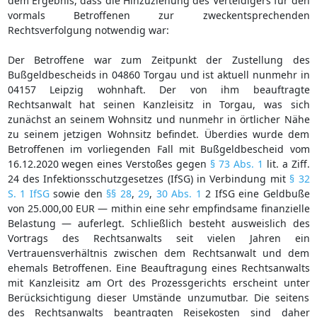
dem Ergebnis, dass die Hinzuziehung des Verteidigers für den
vormals Betroffenen zur zweckentsprechenden
Rechtsverfolgung notwendig war:
Der Betroffene war zum Zeitpunkt der Zustellung des
Bußgeldbescheids in 04860 Torgau und ist aktuell nunmehr in
04157 Leipzig wohnhaft. Der von ihm beauftragte
Rechtsanwalt hat seinen Kanzleisitz in Torgau, was sich
zunächst an seinem Wohnsitz und nunmehr in örtlicher Nähe
zu seinem jetzigen Wohnsitz befindet. Überdies wurde dem
Betroffenen im vorliegenden Fall mit Bußgeldbescheid vom
16.12.2020 wegen eines Verstoßes gegen
§ 73 Abs. 1
lit. a Ziff.
24 des Infektionsschutzgesetzes (IfSG) in Verbindung mit
§ 32
S. 1 IfSG
sowie den
§§ 28
,
29
,
30 Abs. 1
2 IfSG eine Geldbuße
von 25.000,00 EUR — mithin eine sehr empfindsame finanzielle
Belastung — auferlegt. Schließlich besteht ausweislich des
Vortrags des Rechtsanwalts seit vielen Jahren ein
Vertrauensverhältnis zwischen dem Rechtsanwalt und dem
ehemals Betroffenen. Eine Beauftragung eines Rechtsanwalts
mit Kanzleisitz am Ort des Prozessgerichts erscheint unter
Berücksichtigung dieser Umstände unzumutbar. Die seitens
des Rechtsanwalts beantragten Reisekosten sind daher