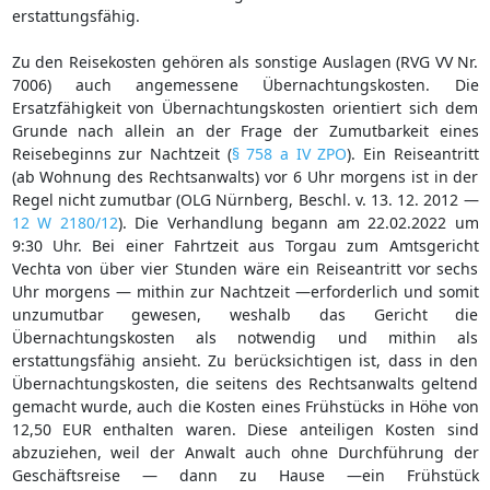
erstattungsfähig.
Zu den Reisekosten gehören als sonstige Auslagen (RVG VV Nr.
7006) auch angemessene Übernachtungskosten. Die
Ersatzfähigkeit von Übernachtungskosten orientiert sich dem
Grunde nach allein an der Frage der Zumutbarkeit eines
Reisebeginns zur Nachtzeit (
§ 758 a IV ZPO
). Ein Reiseantritt
(ab Wohnung des Rechtsanwalts) vor 6 Uhr morgens ist in der
Regel nicht zumutbar (OLG Nürnberg, Beschl. v. 13. 12. 2012 —
12 W 2180/12
). Die Verhandlung begann am 22.02.2022 um
9:30 Uhr. Bei einer Fahrtzeit aus Torgau zum Amtsgericht
Vechta von über vier Stunden wäre ein Reiseantritt vor sechs
Uhr morgens — mithin zur Nachtzeit —erforderlich und somit
unzumutbar gewesen, weshalb das Gericht die
Übernachtungskosten als notwendig und mithin als
erstattungsfähig ansieht. Zu berücksichtigen ist, dass in den
Übernachtungskosten, die seitens des Rechtsanwalts geltend
gemacht wurde, auch die Kosten eines Frühstücks in Höhe von
12,50 EUR enthalten waren. Diese anteiligen Kosten sind
abzuziehen, weil der Anwalt auch ohne Durchführung der
Geschäftsreise — dann zu Hause —ein Frühstück