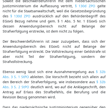
Soweit die Beschwerdeführerin mit dem niedersächsischen
Justizministerium die Auffassung vertritt,
§ 130d ZPO
gelte
nicht für die Staatsanwaltschaft, weil die Gesetzesbegründung
des
§ 130d ZPO
ausdrücklich auf den Behördenbegriff des
EGovG Bezug nehme und gem. § 1 Abs. 5 Nr. 1 EGovG sich
dessen Anwendungsbereich nicht auf Belange der
Strafverfolgung erstrecke, ist dem nicht zu folgen.
Der Beschwerdeführerin ist zwar zuzugeben, dass sich der
Anwendungsbereich des EGovG nicht auf Belange der
Strafverfolgung erstreckt. Die Vollstreckung einer Geldstrafe ist
aber nicht Teil der Strafverfolgung, sondern der
Strafvollstreckung.
Ebenso wenig lässt sich eine Ausnahmeregelung aus
§ 32b
Abs. 3 S. 1 StPO
ableiten. Die Vorschrift bezieht sich allein auf
den Bereich der Strafverfolgung, wie insbesondere aus
§ 32b
Abs. 3 S. 2 StPO
deutlich wird, wo auf die Anklageschrift, den
Antrag auf Erlass des Strafbefehls, die Berufung und die
Revision Bezug genommen wird.
Dass das niedersächsische Justizministerium gegenüber den