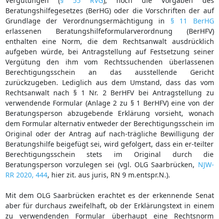
Vergütungen (
§ 55 RVG
), noch die Vorgaben des
Beratungshilfegesetzes (BerHG) oder die Vorschriften der auf
Grundlage der Verordnungsermächtigung in
§ 11 BerHG
erlassenen Beratungshilfeformularverordnung (BerHFV)
enthalten eine Norm, die dem Rechtsanwalt ausdrücklich
aufgeben würde, bei Antragstellung auf Festsetzung seiner
Vergütung den ihm vom Rechtssuchenden überlassenen
Berechtigungsschein an das ausstellende Gericht
zurückzugeben. Lediglich aus dem Umstand, dass das vom
Rechtsanwalt nach § 1 Nr. 2 BerHFV bei Antragstellung zu
verwendende Formular (Anlage 2 zu § 1 BerHFV) eine von der
Beratungsperson abzugebende Erklärung vorsieht, wonach
dem Formular alternativ entweder der Berechtigungsschein im
Original oder der Antrag auf nach-trägliche Bewilligung der
Beratungshilfe beigefügt sei, wird gefolgert, dass ein er-teilter
Berechtigungsschein stets im Original durch die
Beratungsperson vorzulegen sei (vgl. OLG Saarbrücken,
NJW-
RR 2020, 444
, hier zit. aus juris, RN 9 m.entspr.N.).
Mit dem OLG Saarbrücken erachtet es der erkennende Senat
aber für durchaus zweifelhaft, ob der Erklärungstext in einem
zu verwendenden Formular überhaupt eine Rechtsnorm