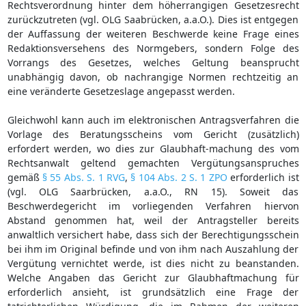
Rechtsverordnung hinter dem höherrangigen Gesetzesrecht
zurückzutreten (vgl. OLG Saabrücken, a.a.O.). Dies ist entgegen
der Auffassung der weiteren Beschwerde keine Frage eines
Redaktionsversehens des Normgebers, sondern Folge des
Vorrangs des Gesetzes, welches Geltung beansprucht
unabhängig davon, ob nachrangige Normen rechtzeitig an
eine veränderte Gesetzeslage angepasst werden.
Gleichwohl kann auch im elektronischen Antragsverfahren die
Vorlage des Beratungsscheins vom Gericht (zusätzlich)
erfordert werden, wo dies zur Glaubhaft-machung des vom
Rechtsanwalt geltend gemachten Vergütungsanspruches
gemäß
§ 55 Abs. S. 1 RVG
,
§ 104 Abs. 2 S. 1 ZPO
erforderlich ist
(vgl. OLG Saarbrücken, a.a.O., RN 15). Soweit das
Beschwerdegericht im vorliegenden Verfahren hiervon
Abstand genommen hat, weil der Antragsteller bereits
anwaltlich versichert habe, dass sich der Berechtigungsschein
bei ihm im Original befinde und von ihm nach Auszahlung der
Vergütung vernichtet werde, ist dies nicht zu beanstanden.
Welche Angaben das Gericht zur Glaubhaftmachung für
erforderlich ansieht, ist grundsätzlich eine Frage der