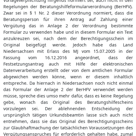
Vorlageverpflichtung nirgends normiert sei, auch nicht in den
Regelungen der Beratungshilfeformularverordnung (BerHFV).
Zwar sei in § 1 Nr. 2 dieser Verordnung normiert, dass die
Beratungsperson für ihren Antrag auf Zahlung einer
Vergütung das in Anlage 2 der Verordnung bestimmte
Formular zu verwenden habe und in diesem Formular ein Text
anzukreuzen sei, nach dem der Berechtigungsschein im
Original beigefügt werde. Jedoch habe das Land
Niedersachsen mit Erlass des MJ vom 15.07.2005 in der
Fassung vom 16.12.2016 angeordnet, dass der
Festsetzungsantrag auch mit Hilfe der elektronischen
Datenverarbeitung erstellt oder von dem amtlichen Formular
abgewichen werden könne, wenn er diesem inhaltlich
entspreche. Da hiernach in Niedersachsen noch nicht einmal
das Formular der Anlage 2 der BerHFV verwendet werden
müsse, spreche dies umso mehr dafür, dass es keine Regelung
gebe, wonach das Original des Beratungshilfescheins
vorzulegen sei. Der ablehnenden Entscheidung der
ursprünglich tätigen Urkundsbeamtin lasse sich auch nicht
entnehmen, dass sie das Original des Berechtigungsscheins
zur Glaubhaftmachung der tatsächlichen Voraussetzungen des
Vergütungsanspruches für erforderlich gehalten habe, zumal