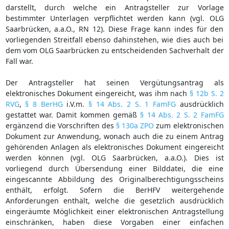
darstellt, durch welche ein Antragsteller zur Vorlage
bestimmter Unterlagen verpflichtet werden kann (vgl. OLG
Saarbrücken, a.a.O., RN 12). Diese Frage kann indes für den
vorliegenden Streitfall ebenso dahinstehen, wie dies auch bei
dem vom OLG Saarbrücken zu entscheidenden Sachverhalt der
Fall war.
Der Antragsteller hat seinen Vergütungsantrag als
elektronisches Dokument eingereicht, was ihm nach
§ 12b S. 2
RVG
,
§ 8 BerHG
i.V.m.
§ 14 Abs. 2 S. 1 FamFG
ausdrücklich
gestattet war. Damit kommen gemäß
§ 14 Abs. 2 S. 2 FamFG
ergänzend die Vorschriften des
§ 130a ZPO
zum elektronischen
Dokument zur Anwendung, wonach auch die zu einem Antrag
gehörenden Anlagen als elektronisches Dokument eingereicht
werden können (vgl. OLG Saarbrücken, a.a.O.). Dies ist
vorliegend durch Übersendung einer Bilddatei, die eine
eingescannte Abbildung des Originalberechtigungsscheins
enthält, erfolgt. Sofern die BerHFV weitergehende
Anforderungen enthält, welche die gesetzlich ausdrücklich
eingeräumte Möglichkeit einer elektronischen Antragstellung
einschränken, haben diese Vorgaben einer einfachen