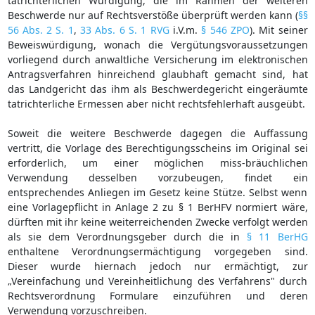
tatrichterlichen Würdigung, die im Rahmen der weiteren
Beschwerde nur auf Rechtsverstöße überprüft werden kann (
§§
56 Abs. 2 S. 1
,
33 Abs. 6 S. 1 RVG
i.V.m.
§ 546 ZPO
). Mit seiner
Beweiswürdigung, wonach die Vergütungsvoraussetzungen
vorliegend durch anwaltliche Versicherung im elektronischen
Antragsverfahren hinreichend glaubhaft gemacht sind, hat
das Landgericht das ihm als Beschwerdegericht eingeräumte
tatrichterliche Ermessen aber nicht rechtsfehlerhaft ausgeübt.
Soweit die weitere Beschwerde dagegen die Auffassung
vertritt, die Vorlage des Berechtigungsscheins im Original sei
erforderlich, um einer möglichen miss-bräuchlichen
Verwendung desselben vorzubeugen, findet ein
entsprechendes Anliegen im Gesetz keine Stütze. Selbst wenn
eine Vorlagepflicht in Anlage 2 zu § 1 BerHFV normiert wäre,
dürften mit ihr keine weiterreichenden Zwecke verfolgt werden
als sie dem Verordnungsgeber durch die in
§ 11 BerHG
enthaltene Verordnungsermächtigung vorgegeben sind.
Dieser wurde hiernach jedoch nur ermächtigt, zur
„Vereinfachung und Vereinheitlichung des Verfahrens" durch
Rechtsverordnung Formulare einzuführen und deren
Verwendung vorzuschreiben.