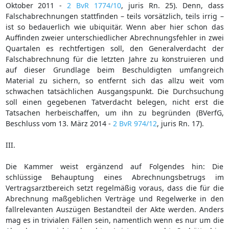
Oktober 2011 -
2 BvR 1774/10
, juris Rn. 25). Denn, dass
Falschabrechnungen stattfinden – teils vorsätzlich, teils irrig –
ist so bedauerlich wie ubiquitär. Wenn aber hier schon das
Auffinden zweier unterschiedlicher Abrechnungsfehler in zwei
Quartalen es rechtfertigen soll, den Generalverdacht der
Falschabrechnung für die letzten Jahre zu konstruieren und
auf dieser Grundlage beim Beschuldigten umfangreich
Material zu sichern, so entfernt sich das allzu weit vom
schwachen tatsächlichen Ausgangspunkt. Die Durchsuchung
soll einen gegebenen Tatverdacht belegen, nicht erst die
Tatsachen herbeischaffen, um ihn zu begründen (BVerfG,
Beschluss vom 13. März 2014 -
2 BvR 974/12
, juris Rn. 17).
III.
Die Kammer weist ergänzend auf Folgendes hin: Die
schlüssige Behauptung eines Abrechnungsbetrugs im
Vertragsarztbereich setzt regelmäßig voraus, dass die für die
Abrechnung maßgeblichen Verträge und Regelwerke in den
fallrelevanten Auszügen Bestandteil der Akte werden. Anders
mag es in trivialen Fällen sein, namentlich wenn es nur um die