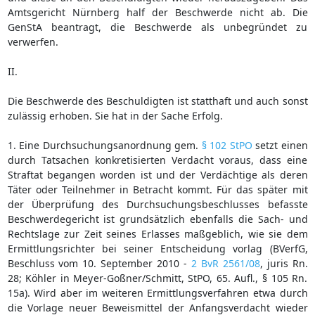
Amtsgericht Nürnberg half der Beschwerde nicht ab. Die
GenStA beantragt, die Beschwerde als unbegründet zu
verwerfen.
II.
Die Beschwerde des Beschuldigten ist statthaft und auch sonst
zulässig erhoben. Sie hat in der Sache Erfolg.
1. Eine Durchsuchungsanordnung gem.
§ 102 StPO
setzt einen
durch Tatsachen konkretisierten Verdacht voraus, dass eine
Straftat begangen worden ist und der Verdächtige als deren
Täter oder Teilnehmer in Betracht kommt. Für das später mit
der Überprüfung des Durchsuchungsbeschlusses befasste
Beschwerdegericht ist grundsätzlich ebenfalls die Sach- und
Rechtslage zur Zeit seines Erlasses maßgeblich, wie sie dem
Ermittlungsrichter bei seiner Entscheidung vorlag (BVerfG,
Beschluss vom 10. September 2010 -
2 BvR 2561/08
, juris Rn.
28; Köhler in Meyer-Goßner/Schmitt, StPO, 65. Aufl., § 105 Rn.
15a). Wird aber im weiteren Ermittlungsverfahren etwa durch
die Vorlage neuer Beweismittel der Anfangsverdacht wieder