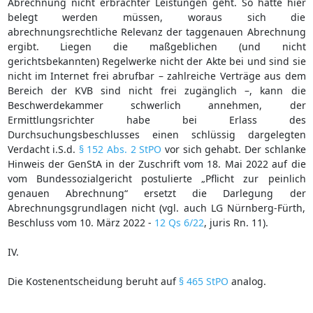
Abrechnung nicht erbrachter Leistungen geht. So hätte hier
belegt werden müssen, woraus sich die
abrechnungsrechtliche Relevanz der taggenauen Abrechnung
ergibt. Liegen die maßgeblichen (und nicht
gerichtsbekannten) Regelwerke nicht der Akte bei und sind sie
nicht im Internet frei abrufbar – zahlreiche Verträge aus dem
Bereich der KVB sind nicht frei zugänglich –, kann die
Beschwerdekammer schwerlich annehmen, der
Ermittlungsrichter habe bei Erlass des
Durchsuchungsbeschlusses einen schlüssig dargelegten
Verdacht i.S.d.
§ 152 Abs. 2 StPO
vor sich gehabt. Der schlanke
Hinweis der GenStA in der Zuschrift vom 18. Mai 2022 auf die
vom Bundessozialgericht postulierte „Pflicht zur peinlich
genauen Abrechnung“ ersetzt die Darlegung der
Abrechnungsgrundlagen nicht (vgl. auch LG Nürnberg-Fürth,
Beschluss vom 10. März 2022 -
12 Qs 6/22
, juris Rn. 11).
IV.
Die Kostenentscheidung beruht auf
§ 465 StPO
analog.