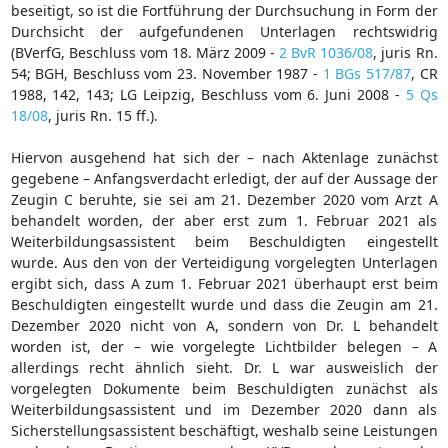
beseitigt, so ist die Fortführung der Durchsuchung in Form der
Durchsicht der aufgefundenen Unterlagen rechtswidrig
(BVerfG, Beschluss vom 18. März 2009 -
2 BvR 1036/08
, juris Rn.
54; BGH, Beschluss vom 23. November 1987 -
1 BGs 517/87
, CR
1988, 142, 143; LG Leipzig, Beschluss vom 6. Juni 2008 -
5 Qs
18/08
, juris Rn. 15 ff.).
Hiervon ausgehend hat sich der – nach Aktenlage zunächst
gegebene – Anfangsverdacht erledigt, der auf der Aussage der
Zeugin C beruhte, sie sei am 21. Dezember 2020 vom Arzt A
behandelt worden, der aber erst zum 1. Februar 2021 als
Weiterbildungsassistent beim Beschuldigten eingestellt
wurde. Aus den von der Verteidigung vorgelegten Unterlagen
ergibt sich, dass A zum 1. Februar 2021 überhaupt erst beim
Beschuldigten eingestellt wurde und dass die Zeugin am 21.
Dezember 2020 nicht von A, sondern von Dr. L behandelt
worden ist, der – wie vorgelegte Lichtbilder belegen – A
allerdings recht ähnlich sieht. Dr. L war ausweislich der
vorgelegten Dokumente beim Beschuldigten zunächst als
Weiterbildungsassistent und im Dezember 2020 dann als
Sicherstellungsassistent beschäftigt, weshalb seine Leistungen