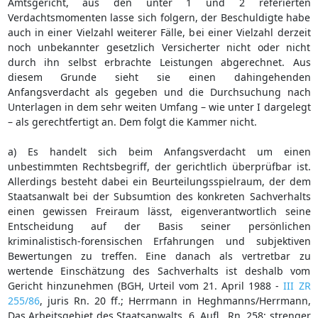
Amtsgericht, aus den unter 1 und 2 referierten
Verdachtsmomenten lasse sich folgern, der Beschuldigte habe
auch in einer Vielzahl weiterer Fälle, bei einer Vielzahl derzeit
noch unbekannter gesetzlich Versicherter nicht oder nicht
durch ihn selbst erbrachte Leistungen abgerechnet. Aus
diesem Grunde sieht sie einen dahingehenden
Anfangsverdacht als gegeben und die Durchsuchung nach
Unterlagen in dem sehr weiten Umfang – wie unter I dargelegt
– als gerechtfertigt an. Dem folgt die Kammer nicht.
a) Es handelt sich beim Anfangsverdacht um einen
unbestimmten Rechtsbegriff, der gerichtlich überprüfbar ist.
Allerdings besteht dabei ein Beurteilungsspielraum, der dem
Staatsanwalt bei der Subsumtion des konkreten Sachverhalts
einen gewissen Freiraum lässt, eigenverantwortlich seine
Entscheidung auf der Basis seiner persönlichen
kriminalistisch-forensischen Erfahrungen und subjektiven
Bewertungen zu treffen. Eine danach als vertretbar zu
wertende Einschätzung des Sachverhalts ist deshalb vom
Gericht hinzunehmen (BGH, Urteil vom 21. April 1988 -
III ZR
255/86
, juris Rn. 20 ff.; Herrmann in Heghmanns/Herrmann,
Das Arbeitsgebiet des Staatsanwalts, 6. Aufl., Rn. 258; strenger