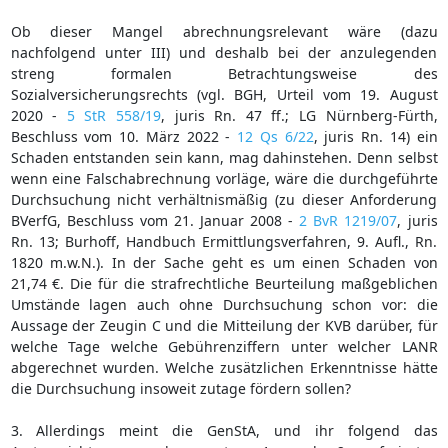
Ob dieser Mangel abrechnungsrelevant wäre (dazu
nachfolgend unter III) und deshalb bei der anzulegenden
streng formalen Betrachtungsweise des
Sozialversicherungsrechts (vgl. BGH, Urteil vom 19. August
2020 -
5 StR 558/19
, juris Rn. 47 ff.; LG Nürnberg-Fürth,
Beschluss vom 10. März 2022 -
12 Qs 6/22
, juris Rn. 14) ein
Schaden entstanden sein kann, mag dahinstehen. Denn selbst
wenn eine Falschabrechnung vorläge, wäre die durchgeführte
Durchsuchung nicht verhältnismäßig (zu dieser Anforderung
BVerfG, Beschluss vom 21. Januar 2008 -
2 BvR 1219/07
, juris
Rn. 13; Burhoff, Handbuch Ermittlungsverfahren, 9. Aufl., Rn.
1820 m.w.N.). In der Sache geht es um einen Schaden von
21,74 €. Die für die strafrechtliche Beurteilung maßgeblichen
Umstände lagen auch ohne Durchsuchung schon vor: die
Aussage der Zeugin C und die Mitteilung der KVB darüber, für
welche Tage welche Gebührenziffern unter welcher LANR
abgerechnet wurden. Welche zusätzlichen Erkenntnisse hätte
die Durchsuchung insoweit zutage fördern sollen?
3. Allerdings meint die GenStA, und ihr folgend das