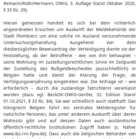
Remann/Roth/Hermann, OWiG, 3. Auflage Stand Oktober 2020,
§ 33 Rz. 29).
Hieran gemessen handelt es sich bei dem richterlich
angeordneten Ersuchen um Auskunft der Meldebehörde der
Stadt Plombiers um eine solche im Ausland vorzunehmende
Untersuchungshandlung. Ausgehend von dem
diesbezüglichen Beweisantrag der Verteidigung diente sie der
Feststellung, ob der Betroffene - wie von ihm behauptet –
seine Wohnung im zustellungsrechtlichen Sinne im Zeitpunkt
der Zustellung des Bußgeldbescheides (ausschließlich) in
Belgien hatte und damit der Klärung der Frage, ob
Verfolgungsverjährung eingetreten war. Die Anfrage ist – wie
erforderlich – durch die zuständige Tatrichterin veranlasst
worden (dazu vgl. BeckOK-OWiG-Gertler, 32. Edition Stand
01.10.2021, § 33 Rz. 84). Sie war schließlich auch statthaft: Das
Königreich Belgien führt ein zentrales Melderegister für
natürliche Personen, das unter anderem Auskunft über deren
Wohnsitz gibt und auf dessen Daten auch ausländische
öffentlich-rechtliche Institutionen Zugriff haben (s. Näher
www.ibz.rrn.fgov.de). Dass auch die belgischen Behörden von