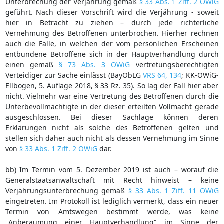
Unterbrechung der Verjährung gemäß
§ 33 Abs. 1 Ziff. 2 OWiG
geführt. Nach dieser Vorschrift wird die Verjährung - soweit
hier in Betracht zu ziehen – durch jede richterliche
Vernehmung des Betroffenen unterbrochen. Hierher rechnen
auch die Fälle, in welchen der vom persönlichen Erscheinen
entbundene Betroffene sich in der Hauptverhandlung durch
einen gemäß
§ 73 Abs. 3 OWiG
vertretungsberechtigten
Verteidiger zur Sache einlässt (BayObLG
VRS 64, 134
; KK-OWiG-
Ellbogen, 5. Auflage 2018, § 33 Rz. 35). So lag der Fall hier aber
nicht. Vielmehr war eine Vertretung des Betroffenen durch die
Unterbevollmächtigte in der dieser erteilten Vollmacht gerade
ausgeschlossen. Bei dieser Sachlage können deren
Erklärungen nicht als solche des Betroffenen gelten und
stellen sich daher auch nicht als dessen Vernehmung im Sinne
von
§ 33 Abs. 1 Ziff. 2 OWiG
dar.
bb) Im Termin vom 5. Dezember 2019 ist auch – worauf die
Generalstaatsanwaltschaft mit Recht hinweist – keine
Verjährungsunterbrechung gemäß
§ 33 Abs. 1 Ziff. 11 OWiG
eingetreten. Im Protokoll ist lediglich vermerkt, dass ein neuer
Termin von Amtswegen bestimmt werde, was keine
„Anberaumung einer Hauptverhandlung“ im Sinne der