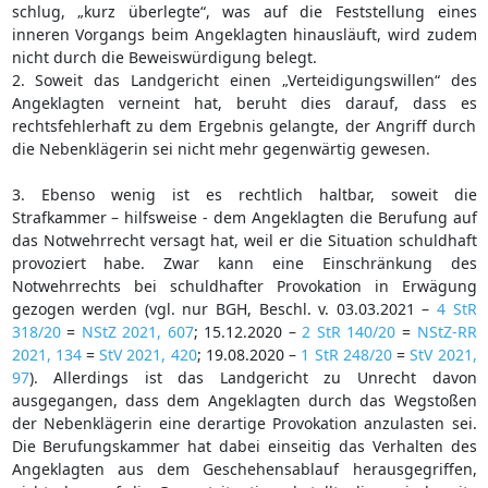
schlug, „kurz überlegte“, was auf die Feststellung eines
inneren Vorgangs beim Angeklagten hinausläuft, wird zudem
nicht durch die Beweiswürdigung belegt.
2. Soweit das Landgericht einen „Verteidigungswillen“ des
Angeklagten verneint hat, beruht dies darauf, dass es
rechtsfehlerhaft zu dem Ergebnis gelangte, der Angriff durch
die Nebenklägerin sei nicht mehr gegenwärtig gewesen.
3. Ebenso wenig ist es rechtlich haltbar, soweit die
Strafkammer – hilfsweise - dem Angeklagten die Berufung auf
das Notwehrrecht versagt hat, weil er die Situation schuldhaft
provoziert habe. Zwar kann eine Einschränkung des
Notwehrrechts bei schuldhafter Provokation in Erwägung
gezogen werden (vgl. nur BGH, Beschl. v. 03.03.2021 –
4 StR
318/20
=
NStZ 2021, 607
; 15.12.2020 –
2 StR 140/20
=
NStZ-RR
2021, 134
=
StV 2021, 420
; 19.08.2020 –
1 StR 248/20
=
StV 2021,
97
). Allerdings ist das Landgericht zu Unrecht davon
ausgegangen, dass dem Angeklagten durch das Wegstoßen
der Nebenklägerin eine derartige Provokation anzulasten sei.
Die Berufungskammer hat dabei einseitig das Verhalten des
Angeklagten aus dem Geschehensablauf herausgegriffen,