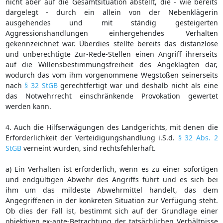
nicht aber auf die Gesamtsituation abstellt, die - wie bereits
dargelegt - durch ein allein von der Nebenklägerin
ausgehendes und mit ständig gesteigerten
Aggressionshandlungen einhergehendes Verhalten
gekennzeichnet war. Überdies stellte bereits das distanzlose
und unberechtigte Zur-Rede-Stellen einen Angriff ihrerseits
auf die Willensbestimmungsfreiheit des Angeklagten dar,
wodurch das vom ihm vorgenommene Wegstoßen seinerseits
nach
§ 32 StGB
gerechtfertigt war und deshalb nicht als eine
das Notwehrrecht einschränkende Provokation gewertet
werden kann.
4. Auch die Hilfserwägungen des Landgerichts, mit denen die
Erforderlichkeit der Verteidigungshandlung i.S.d.
§ 32 Abs. 2
StGB
verneint wurden, sind rechtsfehlerhaft.
a) Ein Verhalten ist erforderlich, wenn es zu einer sofortigen
und endgültigen Abwehr des Angriffs führt und es sich bei
ihm um das mildeste Abwehrmittel handelt, das dem
Angegriffenen in der konkreten Situation zur Verfügung steht.
Ob dies der Fall ist, bestimmt sich auf der Grundlage einer
objektiven ex-ante-Betrachtung der tatsächlichen Verhältnisse