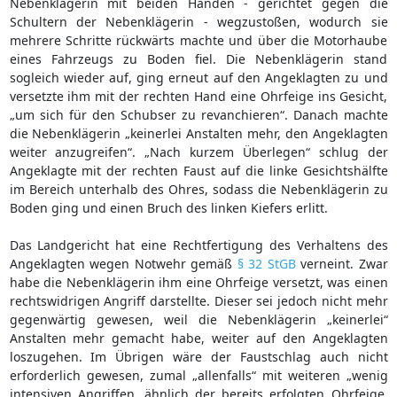
Nebenklägerin mit beiden Händen - gerichtet gegen die
Schultern der Nebenklägerin - wegzustoßen, wodurch sie
mehrere Schritte rückwärts machte und über die Motorhaube
eines Fahrzeugs zu Boden fiel. Die Nebenklägerin stand
sogleich wieder auf, ging erneut auf den Angeklagten zu und
versetzte ihm mit der rechten Hand eine Ohrfeige ins Gesicht,
„um sich für den Schubser zu revanchieren“. Danach machte
die Nebenklägerin „keinerlei Anstalten mehr, den Angeklagten
weiter anzugreifen“. „Nach kurzem Überlegen“ schlug der
Angeklagte mit der rechten Faust auf die linke Gesichtshälfte
im Bereich unterhalb des Ohres, sodass die Nebenklägerin zu
Boden ging und einen Bruch des linken Kiefers erlitt.
Das Landgericht hat eine Rechtfertigung des Verhaltens des
Angeklagten wegen Notwehr gemäß
§ 32 StGB
verneint. Zwar
habe die Nebenklägerin ihm eine Ohrfeige versetzt, was einen
rechtswidrigen Angriff darstellte. Dieser sei jedoch nicht mehr
gegenwärtig gewesen, weil die Nebenklägerin „keinerlei“
Anstalten mehr gemacht habe, weiter auf den Angeklagten
loszugehen. Im Übrigen wäre der Faustschlag auch nicht
erforderlich gewesen, zumal „allenfalls“ mit weiteren „wenig
intensiven Angriffen, ähnlich der bereits erfolgten Ohrfeige,