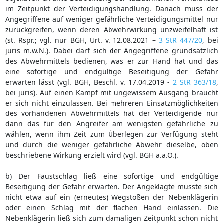
im Zeitpunkt der Verteidigungshandlung. Danach muss der
Angegriffene auf weniger gefährliche Verteidigungsmittel nur
zurückgreifen, wenn deren Abwehrwirkung unzweifelhaft ist
(st. Rspr.; vgl. nur BGH, Urt. v. 12.08.2021 –
3 StR 447/20
, bei
juris m.w.N.). Dabei darf sich der Angegriffene grundsätzlich
des Abwehrmittels bedienen, was er zur Hand hat und das
eine sofortige und endgültige Beseitigung der Gefahr
erwarten lässt (vgl. BGH, Beschl. v. 17.04.2019 -
2 StR 363/18
,
bei juris). Auf einen Kampf mit ungewissem Ausgang braucht
er sich nicht einzulassen. Bei mehreren Einsatzmöglichkeiten
des vorhandenen Abwehrmittels hat der Verteidigende nur
dann das für den Angreifer am wenigsten gefährliche zu
wählen, wenn ihm Zeit zum Überlegen zur Verfügung steht
und durch die weniger gefährliche Abwehr dieselbe, oben
beschriebene Wirkung erzielt wird (vgl. BGH a.a.O.).
b) Der Faustschlag ließ eine sofortige und endgültige
Beseitigung der Gefahr erwarten. Der Angeklagte musste sich
nicht etwa auf ein (erneutes) Wegstoßen der Nebenklägerin
oder einen Schlag mit der flachen Hand einlassen. Die
Nebenklägerin ließ sich zum damaligen Zeitpunkt schon nicht