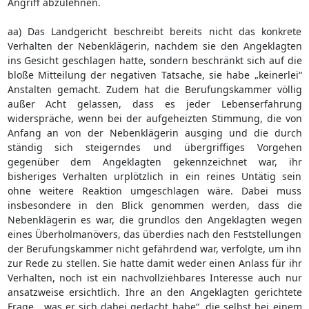
Angriff abzulehnen.
aa) Das Landgericht beschreibt bereits nicht das konkrete
Verhalten der Nebenklägerin, nachdem sie den Angeklagten
ins Gesicht geschlagen hatte, sondern beschränkt sich auf die
bloße Mitteilung der negativen Tatsache, sie habe „keinerlei“
Anstalten gemacht. Zudem hat die Berufungskammer völlig
außer Acht gelassen, dass es jeder Lebenserfahrung
widerspräche, wenn bei der aufgeheizten Stimmung, die von
Anfang an von der Nebenklägerin ausging und die durch
ständig sich steigerndes und übergriffiges Vorgehen
gegenüber dem Angeklagten gekennzeichnet war, ihr
bisheriges Verhalten urplötzlich in ein reines Untätig sein
ohne weitere Reaktion umgeschlagen wäre. Dabei muss
insbesondere in den Blick genommen werden, dass die
Nebenklägerin es war, die grundlos den Angeklagten wegen
eines Überholmanövers, das überdies nach den Feststellungen
der Berufungskammer nicht gefährdend war, verfolgte, um ihn
zur Rede zu stellen. Sie hatte damit weder einen Anlass für ihr
Verhalten, noch ist ein nachvollziehbares Interesse auch nur
ansatzweise ersichtlich. Ihre an den Angeklagten gerichtete
Frage, „was er sich dabei gedacht habe“, die selbst bei einem