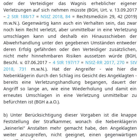
oder der Verteidiger das Wagnis erheblicher eigener
Verletzungen auf sich nehmen müsste (BGH, Urt. v. 13.09.2017
–
2 StR 188/17
=
NStZ 2018, 84
= Rechtsmedizin 29, 42 (2019)
m.w.N.). Gegenwärtig kann auch ein Verhalten sein, das zwar
noch kein Recht verletzt, aber unmittelbar in eine Verletzung
umschlagen kann und deshalb ein Hinausschieben der
Abwehrhandlung unter den gegebenen Umständen entweder
deren Erfolg gefährden oder den Verteidiger zusätzlichen,
nicht mehr hinnehmbaren Risiken aussetzen würde (BGH,
Beschl. v. 07.06.2017 –
4 StR 197/17
=
NStZ-RR 2017, 270
=
StV
2018, 731
m.w.N.). Hat der Angreifer - wie hier die
Nebenklägerin durch den Schlag ins Gesicht des Angeklagten -
bereits eine Verletzungshandlung begangen, dauert der
Angriff so lange an, wie eine Wiederholung und damit ein
erneutes Umschlagen in eine Verletzung unmittelbar zu
befürchten ist (BGH a.a.O.).
b) Unter Berücksichtigung dieser Vorgaben ist die knappe
Feststellung der Strafkammer, wonach die Nebenklägerin
„keinerlei“ Anstalten mehr gemacht habe, den Angeklagten
weiter anzugreifen, nicht geeignet, einen gegenwärtigen