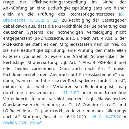
Frage der Pflichtverteidigerbestellung im Sinne der
Anknüpfung an eine Bedürftigkeitsprüfung statt wie bisher
allein an die Prüfung des Rechtspflegeinteresses (
BT-
Drucksache 19/13829 S. 22
). Zu Recht ging der Gesetzgeber
dabei davon aus, dass die PKH-Richtlinie der Beibehaltung des
deutschen Systems der notwendigen Verteidigung nicht
entgegensteht (BT-Drucksache, a.a.O.). Nach Art. 4 Abs. 2 der
PKH-Richtlinie steht es den Mitgliedsstaaten nämlich frei, ob
sie eine Bedürftigkeitsprüfung, eine Prüfung der materiellen
Kriterien (vor allem Schwere der Straftat, Schwierigkeit der
Rechtslage, Straferwartung, vgl. Art. 4 Abs. 4 PKH-Richtlinie)
oder beides vornehmen. Denn auch nach Art. 4 dieser
Richtlinie besteht der "Anspruch auf Prozesskostenhilfe" nur
dann, "wenn es im Interesse der Rechtspflege erforderlich ist",
mithin für das weitere Verfahren von Bedeutung ist, mag
durch die Umsetzung in
§ 141 StPO
auch eine frühzeitige
Verteidigerbestellung verfolgt werden (vgl. Hanseatisches
Oberlandesgericht Hamburg a.a.O., LG Osnabrück a.a.O. und
LG Bielefeld a.a.O., jew. m.w.N., zu letzterem Aspekt allerdings
auch AG Stuttgart, Beschl. v. 16.10.2020 -
26 Gs 8477/20
=
BeckRS 2020, 29046
).