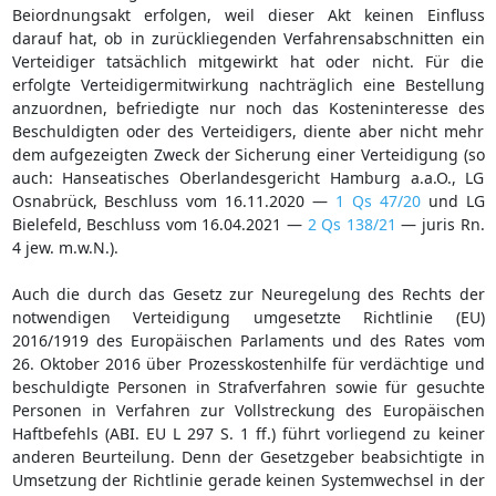
Beiordnungsakt erfolgen, weil dieser Akt keinen Einfluss
darauf hat, ob in zurückliegenden Verfahrensabschnitten ein
Verteidiger tatsächlich mitgewirkt hat oder nicht. Für die
erfolgte Verteidigermitwirkung nachträglich eine Bestellung
anzuordnen, befriedigte nur noch das Kosteninteresse des
Beschuldigten oder des Verteidigers, diente aber nicht mehr
dem aufgezeigten Zweck der Sicherung einer Verteidigung (so
auch: Hanseatisches Oberlandesgericht Hamburg a.a.O., LG
Osnabrück, Beschluss vom 16.11.2020 —
1 Qs 47/20
und LG
Bielefeld, Beschluss vom 16.04.2021 —
2 Qs 138/21
— juris Rn.
4 jew. m.w.N.).
Auch die durch das Gesetz zur Neuregelung des Rechts der
notwendigen Verteidigung umgesetzte Richtlinie (EU)
2016/1919 des Europäischen Parlaments und des Rates vom
26. Oktober 2016 über Prozesskostenhilfe für verdächtige und
beschuldigte Personen in Strafverfahren sowie für gesuchte
Personen in Verfahren zur Vollstreckung des Europäischen
Haftbefehls (ABI. EU L 297 S. 1 ff.) führt vorliegend zu keiner
anderen Beurteilung. Denn der Gesetzgeber beabsichtigte in
Umsetzung der Richtlinie gerade keinen Systemwechsel in der