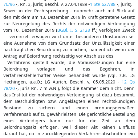
76/96
-, Rn. 3, juris; Beschl. v. 27.04.1989 -
1 StR 627/88
-, juris).
Soweit in der Rechtsprechung - nunmehr auch mit Blick auf
den mit dem am 13. Dezember 2019 in Kraft getretene Gesetz
zur Neuregelung des Rechts der notwendigen Verteidigung
vom 10. Dezember 2019 (
BGBl. I. S. 2128
ff.) verfolgten Zweck
— vereinzelt erwogen wird unter besonderen Umständen sei
eine Ausnahme von dem Grundsatz der Unzulässigkeit einer
nachträglichen Beiordnung zu machen, namentlich wenn der
Antrag auf Beiordnung rechtzeitig vor Abschluss des
· Verfahrens gestellt wurde, die Voraussetzungen für eine
Beiordnung vorlagen und das Begehren, in
verfahrensfehlerhafter Weise behandelt wurde (vgl. z.B. LG
Hechingen, a.a.O.; LG Aurich, Beschl. v. 05.05.2020 -
12 Qs
78/20
-, juris Rn. 7 m.w.N.), folgt die Kammer dem nicht. Denn
das Institut der notwendigen Verteidigung ist dazu bestimmt,
dem Beschuldigten bzw. Angeklagten einen rechtskundigen
Beistand zu sichern und einen ordnungsgemäßen
Verfahrensablauf zu gewährleisten. Die gerichtliche Bestellung
eines Verteidigers kann nur für die Zeit ab dem
Beiordnungsakt erfolgen, weil dieser Akt keinen Einfluss
darauf hat, ob in zurückliegenden Verfahrensabschnitten ein