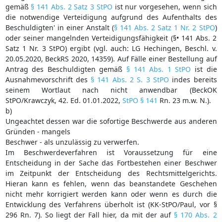
gemäß
§ 141 Abs. 2 Satz 3 StPO
ist nur vorgesehen, wenn sich
die notwendige Verteidigung aufgrund des Aufenthalts des
Beschuldigten' in einer Anstalt (
§ 141 Abs. 2 Satz 1 Nr. 2 StPO
)
oder seiner mangelnden Verteidigungsfähigkeit (§• 141 Abs. 2
Satz 1 Nr. 3 StPO) ergibt (vgl. auch: LG Hechingen, Beschl. v.
20.05.2020, BeckRS 2020, 14359). Auf Fälle einer Bestellung auf
Antrag des Beschuldigten gemäß
§ 141 Abs. 1 StPO
ist die
Ausnahmevorschrift des
§ 141 Abs. 2 S. 3 StPO
indes bereits
seinem Wortlaut nach nicht anwendbar (BeckOK
StPO/Krawczyk, 42. Ed. 01.01.2022,
StPO § 141
Rn. 23 m.w. N.).
b)
Ungeachtet dessen war die sofortige Beschwerde aus anderen
Gründen - mangels
Beschwer - als unzulässig zu verwerfen.
Im Beschwerdeverfahren ist Voraussetzung für eine
Entscheidung in der Sache das Fortbestehen einer Beschwer
im Zeitpunkt der Entscheidung des Rechtsmittelgerichts.
Hieran kann es fehlen, wenn das beanstandete Geschehen
nicht mehr korrigiert werden kann oder wenn es durch die
Entwicklung des Verfahrens überholt ist (KK-StPO/Paul, vor §
296 Rn. 7). So liegt der Fall hier, da mit der auf
§ 170 Abs. 2