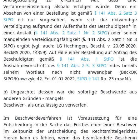
Verfahrenseinstellung alsbald erfolgen würde. Denn ein
Absehen von einer Bestellung ist gemäß
§ 141 Abs. 2 Satz 3
StPO
ist nur vorgesehen, wenn sich die notwendige
Verteidigung aufgrund des Aufenthalts des Beschuldigten* in
einer Anstalt (
§ 141 Abs. 2 Satz 1 Nr. 2 StPO
) oder seiner
mangelnden Verteidigungsfähigkeit (§. 141 Abs. 2 Satz 1 Nr. 3
StPO) ergibt (vgl. auch: LG Hechingen, Beschl. v. 20.05.2020,
BeckRS 2020, 14359). Auf Fälle einer Bestellung auf Antrag des
Beschuldigten gemäß
§ 141 Abs. 1 StPO
ist die
Ausnahmevorschrift des
§ 141 Abs. 2 S. 3 StPO
indes bereits
seinem Wortlaut nach nicht anwendbar (BeckOK
StPO/Krawczyk, 42. Ed. 01.01.2022,
StPO § 141
Rn. 23 m.w.N.).
b) Ungeachtet dessen war die sofortige Beschwerde aus
anderen Gründen - mangels
Beschwer - als unzulässig zu verwerfen.
Im Beschwerdeverfahren ist Voraussetzung für eine
Entscheidung in der Sache das Fortbestehen einer Beschwer
im Zeitpunkt der Entscheidung des Rechtsmittelgerichts.
Hieran kann es fehlen, wenn das beanstandete Geschenin