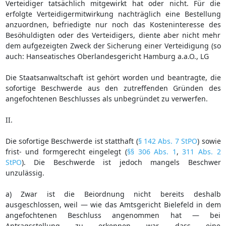
Verteidiger tatsächlich mitgewirkt hat oder nicht. Für die
erfolgte Verteidigermitwirkung nachträglich eine Bestellung
anzuordnen, befriedigte nur noch das Kosteninteresse des
Besöhuldigten oder des Verteidigers, diente aber nicht mehr
dem aufgezeigten Zweck der Sicherung einer Verteidigung (so
auch: Hanseatisches Oberlandesgericht Hamburg a.a.O., LG
Die Staatsanwaltschaft ist gehört worden und beantragte, die
sofortige Beschwerde aus den zutreffenden Gründen des
angefochtenen Beschlusses als unbegründet zu verwerfen.
II.
Die sofortige Beschwerde ist statthaft (
§ 142 Abs. 7 StPO
) sowie
frist- und formgerecht eingelegt (
§§ 306 Abs. 1
,
311 Abs. 2
StPO
). Die Beschwerde ist jedoch mangels Beschwer
unzulässig.
a) Zwar ist die Beiordnung nicht bereits deshalb
ausgeschlossen, weil — wie das Amtsgericht Bielefeld in dem
angefochtenen Beschluss angenommen hat — bei
Antragsstellung zu erkennen war, dass eine