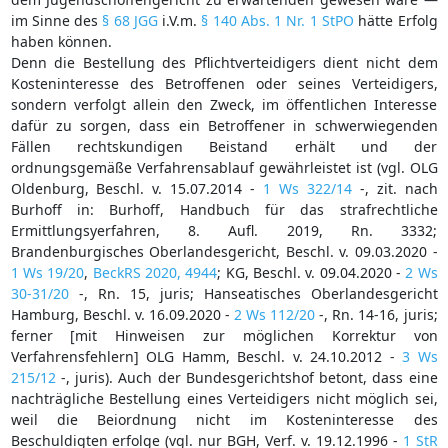
im Sinne des
§ 68 JGG
i.V.m.
§ 140 Abs. 1 Nr. 1 StPO
hätte Erfolg
haben können.
Denn die Bestellung des Pflichtverteidigers dient nicht dem
Kosteninteresse des Betroffenen oder seines Verteidigers,
sondern verfolgt allein den Zweck, im öffentlichen Interesse
dafür zu sorgen, dass ein Betroffener in schwerwiegenden
Fällen rechtskundigen Beistand erhält und der
ordnungsgemäße Verfahrensablauf gewährleistet ist (vgl. OLG
Oldenburg, Beschl. v. 15.07.2014 -
1 Ws 322/14
-, zit. nach
Burhoff in: Burhoff, Handbuch für das strafrechtliche
Ermittlungsyerfahren, 8. Aufl. 2019, Rn. 3332;
Brandenburgisches Oberlandesgericht, Beschl. v. 09.03.2020 -
1 Ws 19/20
,
BeckRS 2020, 4944
; KG, Beschl. v. 09.04.2020 -
2 Ws
30-31/20
-, Rn. 15, juris; Hanseatisches Oberlandesgericht
Hamburg, Beschl. v. 16.09.2020 -
2 Ws 112/20
-, Rn. 14-16, juris;
ferner [mit Hinweisen zur möglichen Korrektur von
Verfahrensfehlern] OLG Hamm, Beschl. v. 24.10.2012 -
3 Ws
215/12
-, juris). Auch der Bundesgerichtshof betont, dass eine
nachträgliche Bestellung eines Verteidigers nicht möglich sei,
weil die Beiordnung nicht im Kosteninteresse des
Beschuldigten erfolge (vgl. nur BGH, Verf. v. 19.12.1996 -
1 StR