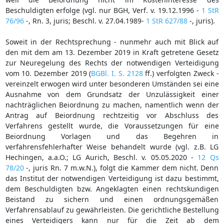
Beschuldigten erfolge (vgl. nur BGH, Verf. v. 19.12.1996 -
1 StR
76/96
-, Rn. 3, juris; Beschl. v. 27.04.1989-
1 StR 627/88
-, juris).
Soweit in der Rechtsprechung - nunmehr auch mit Blick auf
den mit dem am 13. Dezember 2019 in Kraft getretene Gesetz
zur Neuregelung des Rechts der notwendigen Verteidigung
vom 10. Dezember 2019 (
BGBl. I. S. 2128
ff.) verfolgten Zweck -
vereinzelt erwogen wird unter besonderen Umständen sei eine
Ausnahme von dem Grundsatz der Unzulässigkeit einer
nachträglichen Beiordnung zu machen, namentlich wenn der
Antrag auf Beiordnung rechtzeitig vor Abschluss des
Verfahrens gestellt wurde, die Voraussetzungen für eine
Beiordnung Vorlagen und das Begehren in
verfahrensfehlerhafter Weise behandelt wurde (vgl. z.B. LG
Hechingen, a.a.O.; LG Aurich, Beschl. v. 05.05.2020 -
12 Qs
78/20
-, juris Rn. 7 m.w.N.), folgt die Kammer dem nicht. Denn
das Institut der notwendigen Verteidigung ist dazu bestimmt,
dem Beschuldigten bzw. Angeklagten einen rechtskundigen
Beistand zu sichern und einen ordnungsgemäßen
Verfahrensablauf zu gewährleisten. Die gerichtliche Bestellung
eines Verteidigers kann nur für die Zeit ab dem