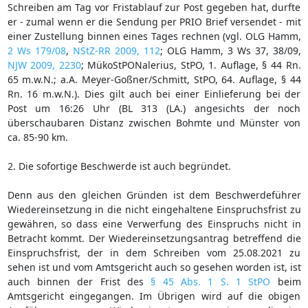
Schreiben am Tag vor Fristablauf zur Post gegeben hat, durfte
er - zumal wenn er die Sendung per PRIO Brief versendet - mit
einer Zustellung binnen eines Tages rechnen (vgl. OLG Hamm,
2 Ws 179/08
,
NStZ-RR 2009, 112
; OLG Hamm, 3 Ws 37, 38/09,
NJW 2009, 2230
; MükoStPONalerius, StPO, 1. Auflage, § 44 Rn.
65 m.w.N.; a.A. Meyer-Goßner/Schmitt, StPO, 64. Auflage, § 44
Rn. 16 m.w.N.). Dies gilt auch bei einer Einlieferung bei der
Post um 16:26 Uhr (BL 313 (LA.) angesichts der noch
überschaubaren Distanz zwischen Bohmte und Münster von
ca. 85-90 km.
2. Die sofortige Beschwerde ist auch begründet.
Denn aus den gleichen Gründen ist dem Beschwerdeführer
Wiedereinsetzung in die nicht eingehaltene Einspruchsfrist zu
gewähren, so dass eine Verwerfung des Einspruchs nicht in
Betracht kommt. Der Wiedereinsetzungsantrag betreffend die
Einspruchsfrist, der in dem Schreiben vom 25.08.2021 zu
sehen ist und vom Amtsgericht auch so gesehen worden ist, ist
auch binnen der Frist des
§ 45 Abs. 1 S. 1 StPO
beim
Amtsgericht eingegangen. Im Übrigen wird auf die obigen