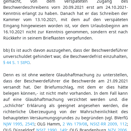
gemacht, von dem verspäteten Zugang des
Beschwerdeschreibens vorn 20.09.2021 erst am 24.10.2021-
Kenntnis erlangt zu haben. Danach hat er das Schreiben der
Kammer vom 13.10.2021, mit dem auf den verspäteten
Eingang hingewiesen worden ist, vor dem Urlaubsbeginn am
16.10.2021 nicht zur Kenntnis genommen, sondern erst nach
Rückkehr in seinem Briefkasten vorgefunden.
bb) Es ist auch davon auszugehen, dass der Beschwerdeführer
unverschuldet gehindert war, die Beschwerdefrist einzuhalten,
§ 44 S. 1 StPO
.
Denn es ist ohne weitere Glaubhaftmachung zu unterstellen,
dass der Beschwerdeführer die Beschwerde am 21.09.2021
versandt hat. Der Briefumschlag, mit dem er dies hätte
belegen können,- ist nicht mehr vorhanden. In dem Fall kann
auf eine Glaubhaftmachung verzichtet werden und. die
„schlichte" Erklärung als geeignet angesehen werden, die
richterliche Überzeugung von der Wahrscheinlichkeit des
behaupteten Versäumungsgrundes zu begründen (vgl. BVerfG
NJW 1995, 2545
; OLG Hamm,
2 Ws 179/08
,
NStZ-RR 2009, 112
;
OLG Düsseldorf
NStZ 1990, 149
; OLG Brandenburg
NZV 2006,