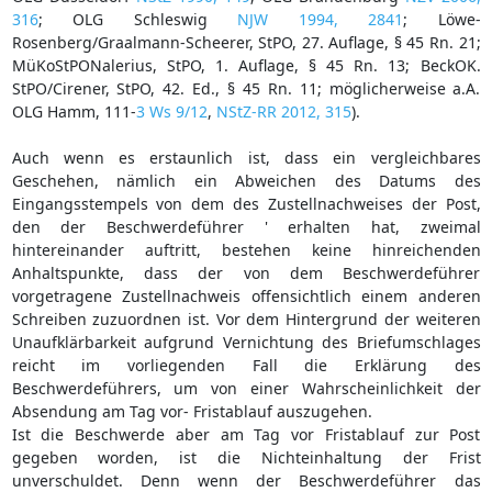
316
; OLG Schleswig
NJW 1994, 2841
; Löwe-
Rosenberg/Graalmann-Scheerer, StPO, 27. Auflage, § 45 Rn. 21;
MüKoStPONalerius, StPO, 1. Auflage, § 45 Rn. 13; BeckOK.
StPO/Cirener, StPO, 42. Ed., § 45 Rn. 11; möglicherweise a.A.
OLG Hamm, 111-
3 Ws 9/12
,
NStZ-RR 2012, 315
).
Auch wenn es erstaunlich ist, dass ein vergleichbares
Geschehen, nämlich ein Abweichen des Datums des
Eingangsstempels von dem des Zustellnachweises der Post,
den der Beschwerdeführer ' erhalten hat, zweimal
hintereinander auftritt, bestehen keine hinreichenden
Anhaltspunkte, dass der von dem Beschwerdeführer
vorgetragene Zustellnachweis offensichtlich einem anderen
Schreiben zuzuordnen ist. Vor dem Hintergrund der weiteren
Unaufklärbarkeit aufgrund Vernichtung des Briefumschlages
reicht im vorliegenden Fall die Erklärung des
Beschwerdeführers, um von einer Wahrscheinlichkeit der
Absendung am Tag vor- Fristablauf auszugehen.
Ist die Beschwerde aber am Tag vor Fristablauf zur Post
gegeben worden, ist die Nichteinhaltung der Frist
unverschuldet. Denn wenn der Beschwerdeführer das