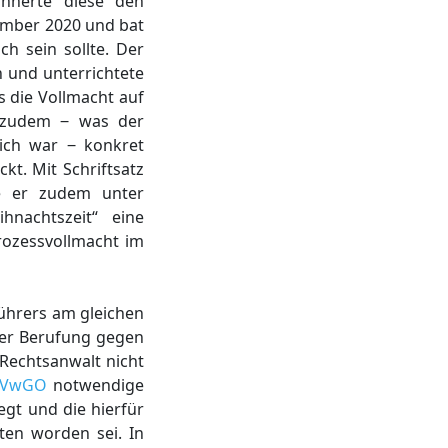
innerte diese den
ember 2020 und bat
h sein sollte. Der
n und unterrichtete
s die Vollmacht auf
 zudem ‒ was der
lich war ‒ konkret
kt. Mit Schriftsatz
e er zudem unter
nachtszeit“ eine
rozessvollmacht im
ührers am gleichen
der Berufung gegen
 Rechtsanwalt nicht
4 VwGO
notwendige
egt und die hierfür
ten worden sei. In