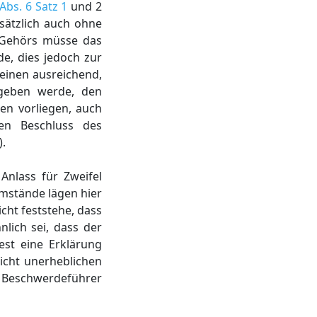
 Abs. 6 Satz 1
und 2
dsätzlich auch ohne
n Gehörs müsse das
e, dies jedoch zur
meinen ausreichend,
egeben werde, den
en vorliegen, auch
den Beschluss des
).
Anlass für Zweifel
Umstände lägen hier
cht feststehe, dass
lich sei, dass der
est eine Erklärung
icht unerheblichen
m Beschwerdeführer