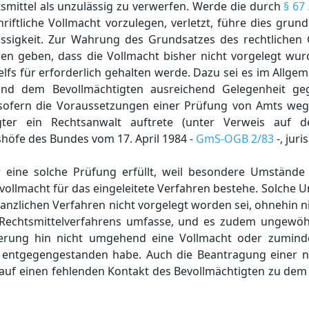
tsmittel als unzulässig zu verwerfen. Werde die durch
§ 67
iftliche Vollmacht vorzulegen, verletzt, führe dies grun
ässigkeit. Zur Wahrung des Grundsatzes des rechtliche
n geben, dass die Vollmacht bisher nicht vorgelegt wurd
elfs für erforderlich gehalten werde. Dazu sei es im Allge
 und dem Bevollmächtigten ausreichend Gelegenheit g
, sofern die Voraussetzungen einer Prüfung von Amts weg
gter ein Rechtsanwalt auftrete (unter Verweis auf 
öfe des Bundes vom 17. April 1984 -
GmS-OGB 2/83
-, juris
 eine solche Prüfung erfüllt, weil besondere Umstände 
ollmacht für das eingeleitete Verfahren bestehe. Solche 
tanzlichen Verfahren nicht vorgelegt worden sei, ohnehin ni
Rechtsmittelverfahrens umfasse, und es zudem ungewöhn
rderung hin nicht umgehend eine Vollmacht oder zumind
g entgegengestanden habe. Auch die Beantragung einer n
auf einen fehlenden Kontakt des Bevollmächtigten zu de