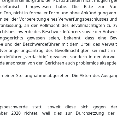
Original sei aufgrund der Postlaufzeiten nicht möglich g
telefonisch hingewiesen habe. Die Bitte zur Vo
em Ton, nicht in formeller Form und ohne Ankündigung von
en sei, der Vorbereitung eines Verwerfungsbeschlusses un
ranlassung, an der Vollmacht des Bevollmächtigten zu zw
sichtsbeschwerde des Beschwerdeführers sowie der Antwort
ungsgerichts gewesen seien, bekannt, dass eine Bev
be und der Beschwerdeführer mit dem Urteil des Verwalt
tverlängerungsantrag des Bevollmächtigten sei nicht in 
rdeführer „verdächtig“ gewesen, sondern in der Vorwei
 ansonsten von den Gerichten auch problemlos akzeptier
on einer Stellungnahme abgesehen. Die Akten des Ausgan
sbeschwerde statt, soweit diese sich gegen de
ber 2020 richtet, weil dies zur Durchsetzung der