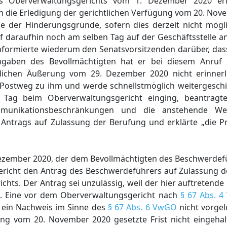
des Oberverwaltungsgerichts vom 1. Dezember 2020 er
 die Erledigung der gerichtlichen Verfügung vom 20. Nov
 der Hinderungsgründe, sofern dies derzeit nicht möglic
f daraufhin noch am selben Tag auf der Geschäftsstelle a
e informierte wiederum den Senatsvorsitzenden darüber, das
gaben des Bevollmächtigten hat er bei diesem Anruf
stlichen Äußerung vom 29. Dezember 2020 nicht erinner
 Postweg zu ihm und werde schnellstmöglich weitergeschic
Tag beim Oberverwaltungsgericht einging, beantragt
unikationsbeschränkungen und die anstehende Weih
 Antrags auf Zulassung der Berufung und erklärte „die P
Dezember 2020, der dem Bevollmächtigten des Beschwerdef
ericht den Antrag des Beschwerdeführers auf Zulassung 
chts. Der Antrag sei unzulässig, weil der hier auftretende
i. Eine vor dem Oberverwaltungsgericht nach
§ 67 Abs. 
l ein Nachweis im Sinne des
§ 67 Abs. 6 VwGO
nicht vorgel
g vom 20. November 2020 gesetzte Frist nicht eingehal