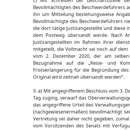
c) Mit Schreiben der Geschäftsstelle 
Bevollmächtigten des Beschwerdeführers an
ihn um Mitteilung beziehungsweise Angabe
Bevollmächtigte des Beschwerdeführers rie
die dort tätige Justizangestellte und dies
dem Postweg übersandt werde. Nach An
Justizangestellten im Rahmen ihrer dien
mitgeteilt, die Vollmacht sei noch auf dem
vom 2. Dezember 2020, der am selben 
Bezugnahme auf die „Reise- und Komm
Fristverlängerung für die Begründung des
Original wird zeitnah übersandt werden“.
3. a) Mit angegriffenem Beschluss vom 3. 
Tag zuging, verwarf das Oberverwaltungsg
das angegriffene Urteil des Verwaltungsgeri
(nachgewiesenermaßen) bevollmächtigt se
Vertretung sei daher nicht gegeben, zuma
vom Vorsitzenden des Senats mit Verfügun