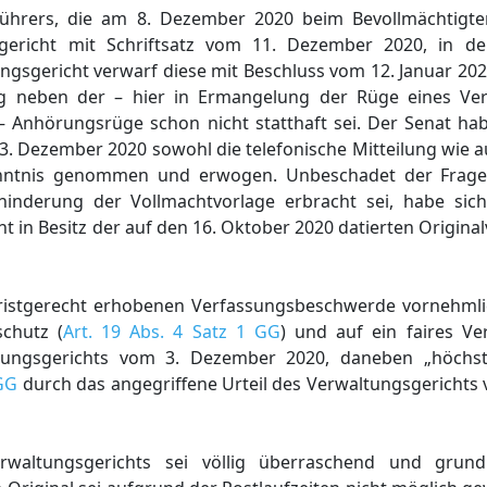
ührers, die am 8. Dezember 2020 beim Bevollmächtigten
gericht mit Schriftsatz vom 11. Dezember 2020, in 
gsgericht verwarf diese mit Beschluss vom 12. Januar 20
ung neben der – hier in Ermangelung der Rüge eines Ve
– Anhörungsrüge schon nicht statthaft sei. Der Senat ha
3. Dezember 2020 sowohl die telefonische Mitteilung wie a
enntnis genommen und erwogen. Unbeschadet der Frage
rhinderung der Vollmachtvorlage erbracht sei, habe sich
ht in Besitz der auf den 16. Oktober 2020 datierten Origin
fristgerecht erhobenen Verfassungsbeschwerde vornehmli
schutz (
Art. 19 Abs. 4 Satz 1 GG
) und auf ein faires V
tungsgerichts vom 3. Dezember 2020, daneben „höchst 
 GG
durch das angegriffene Urteil des Verwaltungsgerichts
waltungsgerichts sei völlig überraschend und grundr