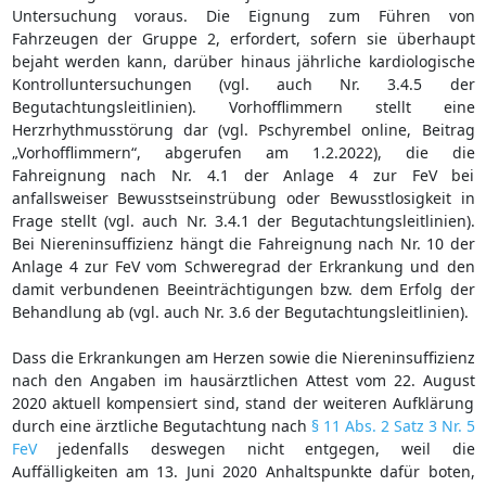
Untersuchung voraus. Die Eignung zum Führen von
Fahrzeugen der Gruppe 2, erfordert, sofern sie überhaupt
bejaht werden kann, darüber hinaus jährliche kardiologische
Kontrolluntersuchungen (vgl. auch Nr. 3.4.5 der
Begutachtungsleitlinien). Vorhofflimmern stellt eine
Herzrhythmusstörung dar (vgl. Pschyrembel online, Beitrag
„Vorhofflimmern“, abgerufen am 1.2.2022), die die
Fahreignung nach Nr. 4.1 der Anlage 4 zur FeV bei
anfallsweiser Bewusstseinstrübung oder Bewusstlosigkeit in
Frage stellt (vgl. auch Nr. 3.4.1 der Begutachtungsleitlinien).
Bei Niereninsuffizienz hängt die Fahreignung nach Nr. 10 der
Anlage 4 zur FeV vom Schweregrad der Erkrankung und den
damit verbundenen Beeinträchtigungen bzw. dem Erfolg der
Behandlung ab (vgl. auch Nr. 3.6 der Begutachtungsleitlinien).
Dass die Erkrankungen am Herzen sowie die Niereninsuffizienz
nach den Angaben im hausärztlichen Attest vom 22. August
2020 aktuell kompensiert sind, stand der weiteren Aufklärung
durch eine ärztliche Begutachtung nach
§ 11 Abs. 2 Satz 3 Nr. 5
FeV
jedenfalls deswegen nicht entgegen, weil die
Auffälligkeiten am 13. Juni 2020 Anhaltspunkte dafür boten,