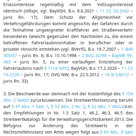
Erlassinteresse regelmäßig mit dem Vollzugsinteresse
identisch (stRspr, vgl. BayVGH, B.v. 8.6.2021 –
11 CS 20.2342
–
juris Rn. 17). Dem Schutz der Allgemeinheit vor
Verkehrsgefährdungen kommt angesichts der Gefahren durch
die Teilnahme ungeeigneter Kraftfahrer am Straßenverkehr
besonderes Gewicht gegenüber den Nachteilen zu, die einem
betroffenen Fahrerlaubnisinhaber in beruflicher oder in
privater Hinsicht entstehen (vgl. BVerfG, B.v. 19.7.2007 –
1 BvR
305/07
– juris Rn. 6; B.v. 15.10.1998 –
2 BvQ 32/98
–
BayVBl 99,
463
= juris Rn. 5, zu einer vorläufigen Entziehung der
Fahrerlaubnis nach
§ 111a StPO
; BayVGH, B.v. 17.2.2020 –
11 CS
19.2220
– juris Rn. 17; OVG NW, B.v. 22.5.2012 –
16 B 536/12
–
juris Rn. 33).
3. Die Beschwerde war demnach mit der Kostenfolge des
§ 154
Abs. 2 VwGO
zurückzuweisen. Die Streitwertfestsetzung beruht
auf
§ 47 Abs. 1 Satz 1
,
§ 53 Abs. 2 Nr. 2
,
§ 52 Abs. 1 GKG
i.V.m.
den Empfehlungen in Nr. 1.5 Satz 1, 46.2, 46.3, 46.5 des
Streitwertkatalogs für die Verwaltungsgerichtsbarkeit 2013. Die
Befugnis zur Änderung des Streitwerts in der
Rechtsmittelinstanz von Amts wegen folgt aus
§ 63 Abs. 3 Satz