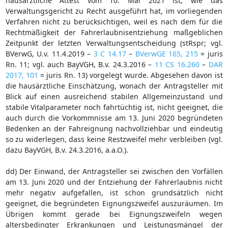
hausärztliche Attest vom 10. Mai 2021 ist, wie das
Verwaltungsgericht zu Recht ausgeführt hat, im vorliegenden
Verfahren nicht zu berücksichtigen, weil es nach dem für die
Rechtmäßigkeit der Fahrerlaubnisentziehung maßgeblichen
Zeitpunkt der letzten Verwaltungsentscheidung (stRspr; vgl.
BVerwG, U.v. 11.4.2019 –
3 C 14.17
–
BVerwGE 165, 215
= juris
Rn. 11; vgl. auch BayVGH, B.v. 24.3.2016 –
11 CS 16.260
–
DAR
2017, 101
= juris Rn. 13) vorgelegt wurde. Abgesehen davon ist
die hausärztliche Einschätzung, wonach der Antragsteller mit
Blick auf einen ausreichend stabilen Allgemeinzustand und
stabile Vitalparameter noch fahrtüchtig ist, nicht geeignet, die
auch durch die Vorkommnisse am 13. Juni 2020 begründeten
Bedenken an der Fahreignung nachvollziehbar und eindeutig
so zu widerlegen, dass keine Restzweifel mehr verbleiben (vgl.
dazu BayVGH, B.v. 24.3.2016, a.a.O.).
dd) Der Einwand, der Antragsteller sei zwischen den Vorfällen
am 13. Juni 2020 und der Entziehung der Fahrerlaubnis nicht
mehr negativ aufgefallen, ist schon grundsätzlich nicht
geeignet, die begründeten Eignungszweifel auszuräumen. Im
Übrigen kommt gerade bei Eignungszweifeln wegen
altersbedingter Erkrankungen und Leistungsmängel der