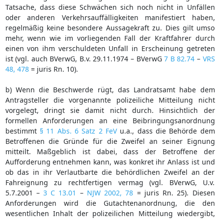
Tatsache, dass diese Schwächen sich noch nicht in Unfällen
oder anderen Verkehrsauffälligkeiten manifestiert haben,
regelmäßig keine besondere Aussagekraft zu. Dies gilt umso
mehr, wenn wie im vorliegenden Fall der Kraftfahrer durch
einen von ihm verschuldeten Unfall in Erscheinung getreten
ist (vgl. auch BVerwG, B.v. 29.11.1974 – BVerwG
7 B 82.74
–
VRS
48, 478
= juris Rn. 10).
b) Wenn die Beschwerde rügt, das Landratsamt habe dem
Antragsteller die vorgenannte polizeiliche Mitteilung nicht
vorgelegt, dringt sie damit nicht durch. Hinsichtlich der
formellen Anforderungen an eine Beibringungsanordnung
bestimmt
§ 11 Abs. 6 Satz 2 FeV
u.a., dass die Behörde dem
Betroffenen die Gründe für die Zweifel an seiner Eignung
mitteilt. Maßgeblich ist dabei, dass der Betroffene der
Aufforderung entnehmen kann, was konkret ihr Anlass ist und
ob das in ihr Verlautbarte die behördlichen Zweifel an der
Fahreignung zu rechtfertigen vermag (vgl. BVerwG, U.v.
5.7.2001 –
3 C 13.01
–
NJW 2002, 78
= juris Rn. 25). Diesen
Anforderungen wird die Gutachtenanordnung, die den
wesentlichen Inhalt der polizeilichen Mitteilung wiedergibt,