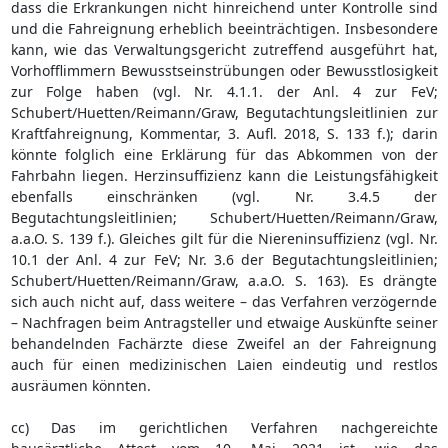
dass die Erkrankungen nicht hinreichend unter Kontrolle sind
und die Fahreignung erheblich beeinträchtigen. Insbesondere
kann, wie das Verwaltungsgericht zutreffend ausgeführt hat,
Vorhofflimmern Bewusstseinstrübungen oder Bewusstlosigkeit
zur Folge haben (vgl. Nr. 4.1.1. der Anl. 4 zur FeV;
Schubert/Huetten/Reimann/Graw, Begutachtungsleitlinien zur
Kraftfahreignung, Kommentar, 3. Aufl. 2018, S. 133 f.); darin
könnte folglich eine Erklärung für das Abkommen von der
Fahrbahn liegen. Herzinsuffizienz kann die Leistungsfähigkeit
ebenfalls einschränken (vgl. Nr. 3.4.5 der
Begutachtungsleitlinien; Schubert/Huetten/Reimann/Graw,
a.a.O. S. 139 f.). Gleiches gilt für die Niereninsuffizienz (vgl. Nr.
10.1 der Anl. 4 zur FeV; Nr. 3.6 der Begutachtungsleitlinien;
Schubert/Huetten/Reimann/Graw, a.a.O. S. 163). Es drängte
sich auch nicht auf, dass weitere – das Verfahren verzögernde
– Nachfragen beim Antragsteller und etwaige Auskünfte seiner
behandelnden Fachärzte diese Zweifel an der Fahreignung
auch für einen medizinischen Laien eindeutig und restlos
ausräumen könnten.
cc) Das im gerichtlichen Verfahren nachgereichte