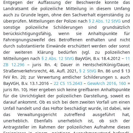
Entgegen der Auffassung der Beschwerde konnte das
Landratsamt die polizeiliche Mitteilung in diesem Umfang
auch zu Grunde legen, ohne den Sachverhalt eigenständig zu
überprüfen. Mitteilungen der Polizei nach
§ 2 Abs. 12 StVG
und
sonstige polizeiliche Schilderungen sind grundsätzlich
berücksichtigungsfähig, wenn sie Anhaltspunkte für
Fahreignungszweifel des Betroffenen enthalten und nicht
durch substantiierte Einwände erschüttert werden oder sonst
der weiteren Klärung bedürfen (vgl. zu polizeilichen
Mitteilungen nach
§ 2 Abs. 12 StVG
BayVGH, B.v. 18.4.2012 –
11
ZB 12.296
– juris Rn. 4; Dauer in Hentschel/König/Dauer,
Straßenverkehrsrecht, 46. Aufl. 2021,
§ 2 StVG
Rn. 86 und § 13
FeV Rn. 20; zur Verwertung amtlicher Schilderungen s. auch
BayVGH, B.v. 13.1.2016 –
22 CS 15.2643
–
GewArch 2016, 160
=
juris Rn. 10). Hier ergeben sich keine greifbaren Anhaltspunkte
für die Unrichtigkeit der polizeilichen Darstellung, soweit es
darauf ankommt. Ob es sich bei dem zweiten Vorfall um einen
Unfall handelt und das Hoftor beschädigt wurde, ist dabei, wie
das Verwaltungsgericht zutreffend ausgeführt hat,
unerheblich. Ebenfalls unerheblich ist, ob sich der
Antragsteller im Rahmen der polizeilichen Aufnahme dieses