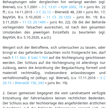
Behauptungen oder dergleichen hin verlangt werden (vgl.
BVerwG, U.v. 5.7.2001 –
3 C 13.01
–
NJW 2002, 78
= juris Rn. 22
ff.; U.v. 14.11.2013 –
3 C 32.12
– BVerwGE 48, 230 = juris Rn. 17;
BayVGH, B.v. 5.10.2020 –
11 CS 20.1203
– juris Rn. 19; B.v.
3.11.2020 –
11 CS 20.1469
– juris Rn. 22). Ob die der Behörde
vorliegenden Tatsachen ausreichen, ist nach den gesamten
Umständen des jeweiligen Einzelfalls zu beurteilen (vgl.
BayVGH, B.v. 5.10.2020, a.a.O.)
Weigert sich der Betroffene, sich untersuchen zu lassen, oder
bringt er das geforderte Gutachten nicht fristgerecht bei, darf
nach
§ 11 Abs. 8 Satz 1 FeV
auf die Nichteignung geschlossen
werden. Der Schluss auf die Nichteignung ist allerdings nur
zulässig, wenn die Anordnung der Begutachtung formell und
materiell rechtmäßig, insbesondere anlassbezogen und
verhältnismäßig ist (stRspr, vgl. BVerwG, U.v. 17.11.2016 –
3 C
20.15
–
BVerwGE 156, 293
= juris Rn. 19).
2. Daran gemessen begegnet die vom Landratsamt verfügte
Entziehung der Fahrerlaubnis keinen rechtlichen Bedenken.
Der Schluss aus der Nichtvorlage des angeforderten ärztlichen