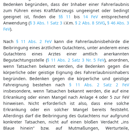
Bedenken begründen, dass der Inhaber einer Fahrerlaubnis
zum Führen eines Kraftfahrzeugs ungeeignet oder bedingt
geeignet ist, finden die
§§ 11
bis
14 FeV
entsprechend
Anwendung (
§ 3 Abs. 1 Satz 3
i.V.m.
§ 2 Abs. 8 StVG
,
§ 46 Abs. 3
FeV
).
Nach
§ 11 Abs. 2 FeV
kann die Fahrerlaubnisbehörde die
Beibringung eines ärztlichen Gutachtens, unter anderem eines
Gutachtens eines Arztes einer amtlich anerkannten
Begutachtungsstelle (
§ 11 Abs. 2 Satz 3 Nr. 5 FeV
), anordnen,
wenn Tatsachen bekannt werden, die Bedenken gegen die
körperliche oder geistige Eignung des Fahrerlaubnisinhabers
begründen. Bedenken gegen die körperliche und geistige
Fahreignung bestehen nach
§ 11 Abs. 2 Satz 2 FeV
insbesondere, wenn Tatsachen bekannt werden, die auf eine
Erkrankung oder einen Mangel nach Anlage 4 oder 5 zur FeV
hinweisen. Nicht erforderlich ist also, dass eine solche
Erkrankung oder ein solcher Mangel bereits feststeht.
Allerdings darf die Beibringung des Gutachtens nur aufgrund
konkreter Tatsachen, nicht auf einen bloßen Verdacht „ins
Blaue hinein“ bzw. auf Mutmaßungen, Werturteile,