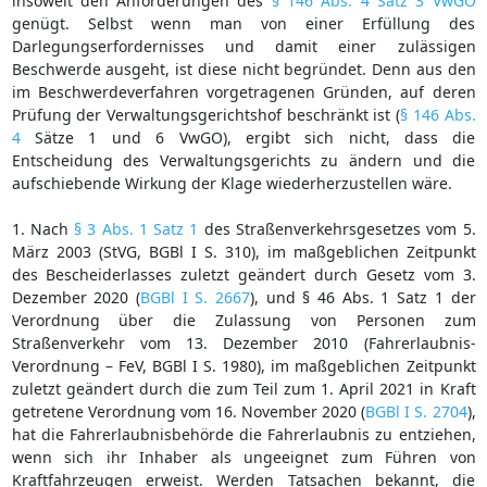
insoweit den Anforderungen des
§ 146 Abs. 4 Satz 3 VwGO
genügt. Selbst wenn man von einer Erfüllung des
Darlegungserfordernisses und damit einer zulässigen
Beschwerde ausgeht, ist diese nicht begründet. Denn aus den
im Beschwerdeverfahren vorgetragenen Gründen, auf deren
Prüfung der Verwaltungsgerichtshof beschränkt ist (
§ 146 Abs.
4
Sätze 1 und 6 VwGO), ergibt sich nicht, dass die
Entscheidung des Verwaltungsgerichts zu ändern und die
aufschiebende Wirkung der Klage wiederherzustellen wäre.
1. Nach
§ 3 Abs. 1 Satz 1
des Straßenverkehrsgesetzes vom 5.
März 2003 (StVG, BGBl I S. 310), im maßgeblichen Zeitpunkt
des Bescheiderlasses zuletzt geändert durch Gesetz vom 3.
Dezember 2020 (
BGBl I S. 2667
), und § 46 Abs. 1 Satz 1 der
Verordnung über die Zulassung von Personen zum
Straßenverkehr vom 13. Dezember 2010 (Fahrerlaubnis-
Verordnung – FeV, BGBl I S. 1980), im maßgeblichen Zeitpunkt
zuletzt geändert durch die zum Teil zum 1. April 2021 in Kraft
getretene Verordnung vom 16. November 2020 (
BGBl I S. 2704
),
hat die Fahrerlaubnisbehörde die Fahrerlaubnis zu entziehen,
wenn sich ihr Inhaber als ungeeignet zum Führen von
Kraftfahrzeugen erweist. Werden Tatsachen bekannt, die