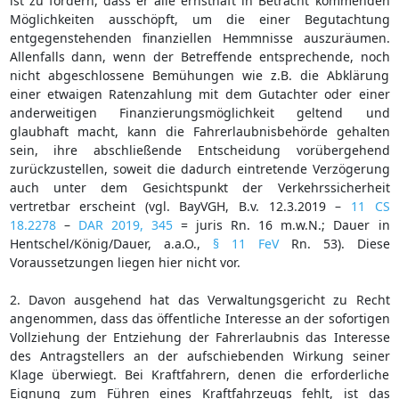
ist zu fordern, dass er alle ernsthaft in Betracht kommenden
Möglichkeiten ausschöpft, um die einer Begutachtung
entgegenstehenden finanziellen Hemmnisse auszuräumen.
Allenfalls dann, wenn der Betreffende entsprechende, noch
nicht abgeschlossene Bemühungen wie z.B. die Abklärung
einer etwaigen Ratenzahlung mit dem Gutachter oder einer
anderweitigen Finanzierungsmöglichkeit geltend und
glaubhaft macht, kann die Fahrerlaubnisbehörde gehalten
sein, ihre abschließende Entscheidung vorübergehend
zurückzustellen, soweit die dadurch eintretende Verzögerung
auch unter dem Gesichtspunkt der Verkehrssicherheit
vertretbar erscheint (vgl. BayVGH, B.v. 12.3.2019 –
11 CS
18.2278
–
DAR 2019, 345
= juris Rn. 16 m.w.N.; Dauer in
Hentschel/König/Dauer, a.a.O.,
§ 11 FeV
Rn. 53). Diese
Voraussetzungen liegen hier nicht vor.
2. Davon ausgehend hat das Verwaltungsgericht zu Recht
angenommen, dass das öffentliche Interesse an der sofortigen
Vollziehung der Entziehung der Fahrerlaubnis das Interesse
des Antragstellers an der aufschiebenden Wirkung seiner
Klage überwiegt. Bei Kraftfahrern, denen die erforderliche
Eignung zum Führen eines Kraftfahrzeugs fehlt, ist das