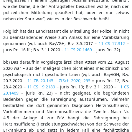
Ereignisses in einem „geistigen Ausnahmezustand befand“,
wie die Dame, die der Antragsteller besuchen wollte, nach der
polizeilichen Mitteilung geäußert hat, oder er nur „etwas
neben der Spur war“, wie es in der Beschwerde heißt.
Folglich hat das Landratsamt die Mitteilung der Polizei in nicht
zu beanstandender Weise zum Anlass für eine Vorabklärung
genommen (vgl. auch BayVGH, B.v. 3.5.2017 –
11 CS 17.312
–
juris Rn. 16 ff.; B.v. 3.11.2020 –
11 CS 20.1469
– juris Rn. 22).
bb) Das daraufhin vorgelegte ärztlichen Attest vom 22. August
2020 war – aus der maßgeblichen Sicht eines medizinisch und
psychologisch nicht geschulten Laien (vgl. auch BayVGH, B.v.
20.3.2020 –
11 ZB 20.145
–
ZfSch 2020, 295
= juris Rn. 12; B.v.
28.4.2020 –
11 CS 19.2189
– juris Rn. 19; B.v. 3.11.2020 –
11 CS
20.1469
– juris Rn. 23) – nicht geeignet, die begründeten
Bedenken gegen die Fahreignung auszuräumen. Vielmehr
bestärkten die dort genannten Diagnosen Herzinsuffizienz,
Vorhofflimmern und Niereninsuffizienz die Zweifel. Nach Nr.
4.5 der Anlage 4 zur FeV hängt die Fahreignung bei
Herzinsuffizienz (Herzleistungsschwäche) von der Schwere der
Erkrankung ab und setzt in jedem Fall eine fachärztliche