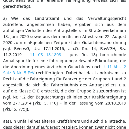
Gutachtens auf die fehlende Fahreignung erweist sich als
gerechtfertigt.
a) Wie das Landratsamt und das Verwaltungsgericht
zutreffend angenommen haben, ergaben sich aus dem
auffälligen Verhalten des Antragstellers im Straßenverkehr am
13. Juni 2020 sowie aus dem ärztlichen Attest vom 22. August
2020 zum maßgeblichen Zeitpunkt der Gutachtensanordnung
(vgl. BVerwG, U.v. 17.11.2016, a.a.O. Rn. 14; BayVGH, B.v.
11.2.2019 –
11 CS 18.1808
– juris Rn. 18) hinreichende
Anhaltspunkte für eine fahreignungsrelevante Erkrankung, die
die Anordnung eines ärztlichen Gutachtens nach
§ 11 Abs. 2
Satz 3 Nr. 5 FeV
rechtfertigten. Dabei hat das Landratsamt zu
Recht auf die Fahreignung für Fahrzeuge der Gruppen 1 und 2
abgestellt, da sich die Fahrerlaubnis des Antragstellers u.a.
auf die Klasse C1E erstreckt, die der Gruppe 2 zuzuordnen ist
(vgl. Nr. 1.2 der Begutachtungsleitlinien zur Kraftfahreignung
vom 27.1.2014 [VkBl S. 110] – in der Fassung vom 28.10.2019
[VkBl S. 775]).
aa) Ein Unfall eines älteren Kraftfahrers und auch die Tatsache,
dass dieser darauf aufgeregt reagiert, können zwar nicht ohne