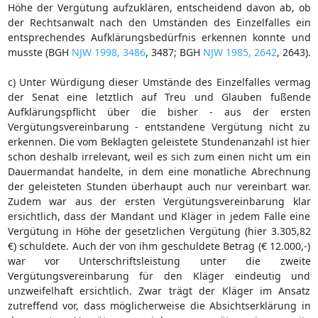
Höhe der Vergütung aufzuklären, entscheidend davon ab, ob
der Rechtsanwalt nach den Umständen des Einzelfalles ein
entsprechendes Aufklärungsbedürfnis erkennen konnte und
musste (BGH
NJW 1998, 3486
, 3487; BGH
NJW 1985, 2642
, 2643).
c) Unter Würdigung dieser Umstände des Einzelfalles vermag
der Senat eine letztlich auf Treu und Glauben fußende
Aufklärungspflicht über die bisher - aus der ersten
Vergütungsvereinbarung - entstandene Vergütung nicht zu
erkennen. Die vom Beklagten geleistete Stundenanzahl ist hier
schon deshalb irrelevant, weil es sich zum einen nicht um ein
Dauermandat handelte, in dem eine monatliche Abrechnung
der geleisteten Stunden überhaupt auch nur vereinbart war.
Zudem war aus der ersten Vergütungsvereinbarung klar
ersichtlich, dass der Mandant und Kläger in jedem Falle eine
Vergütung in Höhe der gesetzlichen Vergütung (hier 3.305,82
€) schuldete. Auch der von ihm geschuldete Betrag (€ 12.000,-)
war vor Unterschriftsleistung unter die zweite
Vergütungsvereinbarung für den Kläger eindeutig und
unzweifelhaft ersichtlich. Zwar trägt der Kläger im Ansatz
zutreffend vor, dass möglicherweise die Absichtserklärung in