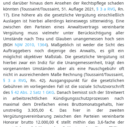
und darüber hinaus dem Ansehen der Rechtspflege schaden
könnten (Toussaint/Toussaint, 51. Auflage 2021,
§ 3 a RVG
, Rn.
17). Eine höhere als die gesetzliche Vergütung einschließlich
Auslagen ist hierbei allerdings keineswegs sittenwidrig. Eine
zwischen den Parteien eines Anwaltsvertrags vereinbarte
Vergütung muss vielmehr unter Berücksichtigung aller
Umstände nach Treu und Glauben unangemessen hoch sein
(BGH
NJW 2010, 1364
). Maßgeblich ist weder die Sicht des
Auftraggebers noch diejenige des Anwalts, es gilt ein
möglichst objektiver Maßstab. Die gesetzliche Vergütung ist
hierbei zwar ein Indiz für die Unangemessenheit, trägt den
vorgenannten Umständen aber als eine Pauschgebühr oft
nicht in ausreichendem Maße Rechnung (Toussaint/Toussaint,
§ 3 a RVG
, Rn. 42). Ausgangspunkt für die gesetzlichen
Gebühren im vorliegenden Fall ist die soziale Schutzvorschrift
des
§ 42 Abs. 2 Satz 1 GKG
. Danach bemisst sich der Streitwert
in arbeitsrechtlichen Kündigungsschutzprozessen nach
maximal dem Dreifachen eines Bruttomonatsgehalts, hier
unstreitig 3.305,00 €. Das hier in der zweiten
Vergütungsvereinbarung zwischen den Parteien vereinbarte
Honorar brutto 12.000,00 € stellt mithin das 3,6-fache der