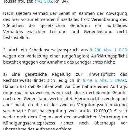
Toussaint/Elzer,
§ 42 GKG
, Rn. 34).
Nach alledem vermag der Senat im Rahmen der Abwägung
des hier vorzunehmenden Einzelfalles trotz Vereinbarung des
3,6-fachen der gesetzlichen Gebühren ein auffälliges
Verhältnis zwischen Leistung und Gegenleistung nicht
festzustellen.
3. Auch ein Schadensersatzanspruch aus
§ 280 Abs. 1 BGB
wegen der Verletzung einer (ungefragten) Aufklärungspflicht
besteht entgegen der Annahme des Landgerichtes nicht:
a) Eine gesetzliche Regelung zur Hinweispflicht des
Rechtsanwalts findet sich lediglich in
§ 49 b Abs. 5 BRAO
.
Danach hat der Rechtsanwalt vor Übernahme eines Auftrags
ungefragt hinzuweisen, wenn sich die zu erhebende Gebühr
nach dem Gegenstandswert richtet. Hierum geht es vorliegend
aber nicht, da die in der zweiten Vergütungsvereinbarung
vereinbarte Pauschalvergütung von brutto 12.000,00 € sich
weder nach dem Gegenstand der anwaltlichen Vertretung im
Kündigungsschutzprozess richtet noch überhaupt vor
Übernahme des Auftrages erfolgte.