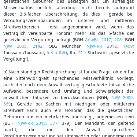
gesetzlichen Gebühren des Beklagten dar. Ein auffälliges
Missverhältnis besteht allerdings nicht bereits aufgrund
dieser 3,6-fachen Überschreitung, da dies - gerade bei
Vergütungsvereinbarungen im unteren und mittleren
Streitwertbereich - erst angenommen wird, wenn das
vertraglich vereinbarte Honorar mehr als das 5-fache der
gesetzlichen Vergütung beträgt (BGH
AnwBl. 2017, 208
; BGH
NJW 2005, 2142
; OLG München
NJW-RR 2012, 1469
;
Toussaint/Toussaint,
§ 3 a RVG
, Rn. 41 - Stichwort „gesetzliche
Vergütung“).
b) Nach ständiger Rechtsprechung ist für die Frage, ob ein für
eine Sittenwidrigkeit sprechendes Missverhältnis vorliegt,
auch der nach dem Anwaltsvertrag geschuldete tatsächliche
Aufwand, besondere und Umfang und Schwierigkeit der
anwaltlichen Tätigkeit zu berücksichtigen (BGH,
NJW 2000,
669
). Gerade bei Sachen mit niedrigem oder mittlerem
Streitwert kann auch ein Honorar, das die gesetzlichen
Gebühren um ein mehrfaches übersteigt, angemessen sein
(BGH,
NJW-RR 2017, 377
, 379). Der Mandant, der geltend
macht, die mit dem Anwalt getroffene
Vergütungsvereinbarung sei sittenwidrig oder unangemessen