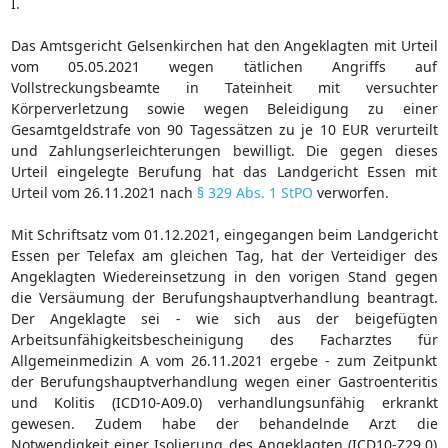
I.
Das Amtsgericht Gelsenkirchen hat den Angeklagten mit Urteil
vom 05.05.2021 wegen tätlichen Angriffs auf
Vollstreckungsbeamte in Tateinheit mit versuchter
Körperverletzung sowie wegen Beleidigung zu einer
Gesamtgeldstrafe von 90 Tagessätzen zu je 10 EUR verurteilt
und Zahlungserleichterungen bewilligt. Die gegen dieses
Urteil eingelegte Berufung hat das Landgericht Essen mit
Urteil vom 26.11.2021 nach
§ 329 Abs. 1 StPO
verworfen.
Mit Schriftsatz vom 01.12.2021, eingegangen beim Landgericht
Essen per Telefax am gleichen Tag, hat der Verteidiger des
Angeklagten Wiedereinsetzung in den vorigen Stand gegen
die Versäumung der Berufungshauptverhandlung beantragt.
Der Angeklagte sei - wie sich aus der beigefügten
Arbeitsunfähigkeitsbescheinigung des Facharztes für
Allgemeinmedizin A vom 26.11.2021 ergebe - zum Zeitpunkt
der Berufungshauptverhandlung wegen einer Gastroenteritis
und Kolitis (ICD10-A09.0) verhandlungsunfähig erkrankt
gewesen. Zudem habe der behandelnde Arzt die
Notwendigkeit einer Isolierung des Angeklagten (ICD10-Z29.0)