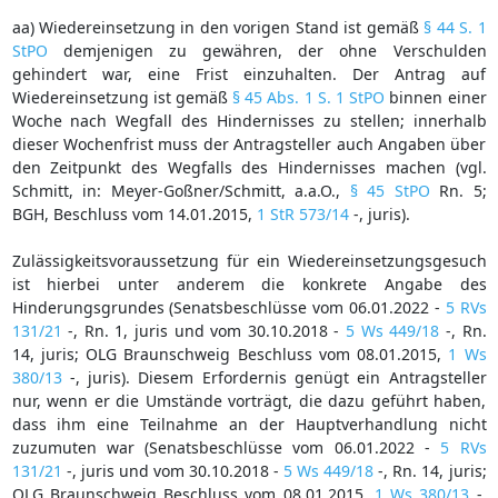
aa) Wiedereinsetzung in den vorigen Stand ist gemäß
§ 44 S. 1
StPO
demjenigen zu gewähren, der ohne Verschulden
gehindert war, eine Frist einzuhalten. Der Antrag auf
Wiedereinsetzung ist gemäß
§ 45 Abs. 1 S. 1 StPO
binnen einer
Woche nach Wegfall des Hindernisses zu stellen; innerhalb
dieser Wochenfrist muss der Antragsteller auch Angaben über
den Zeitpunkt des Wegfalls des Hindernisses machen (vgl.
Schmitt, in: Meyer-Goßner/Schmitt, a.a.O.,
§ 45 StPO
Rn. 5;
BGH, Beschluss vom 14.01.2015,
1 StR 573/14
-, juris).
Zulässigkeitsvoraussetzung für ein Wiedereinsetzungsgesuch
ist hierbei unter anderem die konkrete Angabe des
Hinderungsgrundes (Senatsbeschlüsse vom 06.01.2022 -
5 RVs
131/21
-, Rn. 1, juris und vom 30.10.2018 -
5 Ws 449/18
-, Rn.
14, juris; OLG Braunschweig Beschluss vom 08.01.2015,
1 Ws
380/13
-, juris). Diesem Erfordernis genügt ein Antragsteller
nur, wenn er die Umstände vorträgt, die dazu geführt haben,
dass ihm eine Teilnahme an der Hauptverhandlung nicht
zuzumuten war (Senatsbeschlüsse vom 06.01.2022 -
5 RVs
131/21
-, juris und vom 30.10.2018 -
5 Ws 449/18
-, Rn. 14, juris;
OLG Braunschweig Beschluss vom 08.01.2015,
1 Ws 380/13
-,