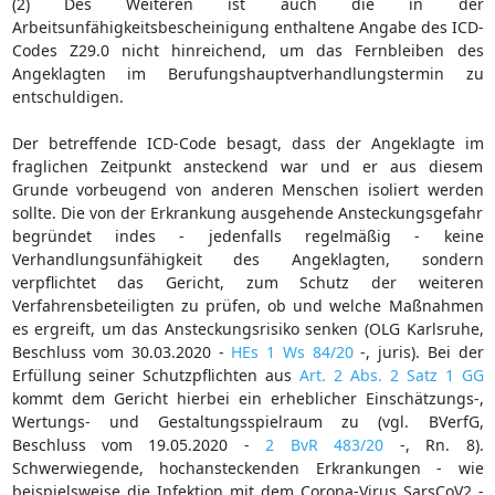
(2) Des Weiteren ist auch die in der
Arbeitsunfähigkeitsbescheinigung enthaltene Angabe des ICD-
Codes Z29.0 nicht hinreichend, um das Fernbleiben des
Angeklagten im Berufungshauptverhandlungstermin zu
entschuldigen.
Der betreffende ICD-Code besagt, dass der Angeklagte im
fraglichen Zeitpunkt ansteckend war und er aus diesem
Grunde vorbeugend von anderen Menschen isoliert werden
sollte. Die von der Erkrankung ausgehende Ansteckungsgefahr
begründet indes - jedenfalls regelmäßig - keine
Verhandlungsunfähigkeit des Angeklagten, sondern
verpflichtet das Gericht, zum Schutz der weiteren
Verfahrensbeteiligten zu prüfen, ob und welche Maßnahmen
es ergreift, um das Ansteckungsrisiko senken (OLG Karlsruhe,
Beschluss vom 30.03.2020 -
HEs 1 Ws 84/20
-, juris). Bei der
Erfüllung seiner Schutzpflichten aus
Art. 2 Abs. 2 Satz 1 GG
kommt dem Gericht hierbei ein erheblicher Einschätzungs-,
Wertungs- und Gestaltungsspielraum zu (vgl. BVerfG,
Beschluss vom 19.05.2020 -
2 BvR 483/20
-, Rn. 8).
Schwerwiegende, hochansteckenden Erkrankungen - wie
beispielsweise die Infektion mit dem Corona-Virus SarsCoV2 -