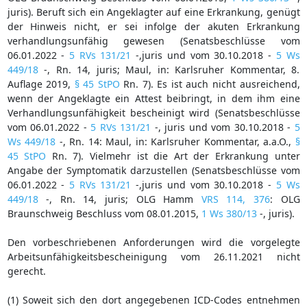
juris). Beruft sich ein Angeklagter auf eine Erkrankung, genügt
der Hinweis nicht, er sei infolge der akuten Erkrankung
verhandlungsunfähig gewesen (Senatsbeschlüsse vom
06.01.2022 -
5 RVs 131/21
-,juris und vom 30.10.2018 -
5 Ws
449/18
-, Rn. 14, juris; Maul, in: Karlsruher Kommentar, 8.
Auflage 2019,
§ 45 StPO
Rn. 7). Es ist auch nicht ausreichend,
wenn der Angeklagte ein Attest beibringt, in dem ihm eine
Verhandlungsunfähigkeit bescheinigt wird (Senatsbeschlüsse
vom 06.01.2022 -
5 RVs 131/21
-, juris und vom 30.10.2018 -
5
Ws 449/18
-, Rn. 14: Maul, in: Karlsruher Kommentar, a.a.O.,
§
45 StPO
Rn. 7). Vielmehr ist die Art der Erkrankung unter
Angabe der Symptomatik darzustellen (Senatsbeschlüsse vom
06.01.2022 -
5 RVs 131/21
-,juris und vom 30.10.2018 -
5 Ws
449/18
-, Rn. 14, juris; OLG Hamm
VRS 114, 376
: OLG
Braunschweig Beschluss vom 08.01.2015,
1 Ws 380/13
-, juris).
Den vorbeschriebenen Anforderungen wird die vorgelegte
Arbeitsunfähigkeitsbescheinigung vom 26.11.2021 nicht
gerecht.
(1) Soweit sich den dort angegebenen ICD-Codes entnehmen