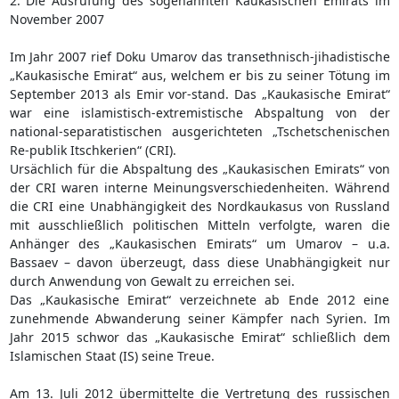
2. Die Ausrufung des sogenannten Kaukasischen Emirats im
November 2007
Im Jahr 2007 rief Doku Umarov das transethnisch-jihadistische
„Kaukasische Emirat“ aus, welchem er bis zu seiner Tötung im
September 2013 als Emir vor-stand. Das „Kaukasische Emirat“
war eine islamistisch-extremistische Abspaltung von der
national-separatistischen ausgerichteten „Tschetschenischen
Re-publik Itschkerien“ (CRI).
Ursächlich für die Abspaltung des „Kaukasischen Emirats“ von
der CRI waren interne Meinungsverschiedenheiten. Während
die CRI eine Unabhängigkeit des Nordkaukasus von Russland
mit ausschließlich politischen Mitteln verfolgte, waren die
Anhänger des „Kaukasischen Emirats“ um Umarov – u.a.
Bassaev – davon überzeugt, dass diese Unabhängigkeit nur
durch Anwendung von Gewalt zu erreichen sei.
Das „Kaukasische Emirat“ verzeichnete ab Ende 2012 eine
zunehmende Abwanderung seiner Kämpfer nach Syrien. Im
Jahr 2015 schwor das „Kaukasische Emirat“ schließlich dem
Islamischen Staat (IS) seine Treue.
Am 13. Juli 2012 übermittelte die Vertretung des russischen