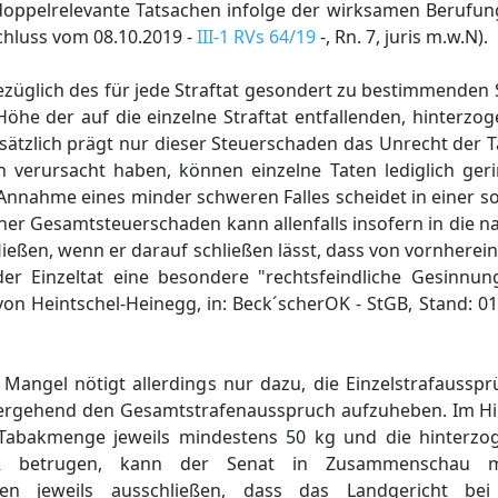
 doppelrelevante Tatsachen infolge der wirksamen Berufu
hluss vom 08.10.2019 -
III-1 RVs 64/19
-, Rn. 7, juris m.w.N).
ezüglich des für jede Straftat gesondert zu bestimmenden
öhe der auf die einzelne Straftat entfallenden, hinterz
sätzlich prägt nur dieser Steuerschaden das Unrecht der T
 verursacht haben, können einzelne Taten lediglich ger
 Annahme eines minder schweren Falles scheidet in einer so
her Gesamtsteuerschaden kann allenfalls insofern in die 
en, wenn er darauf schließen lässt, dass von vornherein
er Einzeltat eine besondere "rechtsfeindliche Gesinnu
 von Heintschel-Heinegg, in: Beck´scherOK - StGB, Stand: 0
 Mangel nötigt allerdings nur dazu, die Einzelstrafaussp
inhergehend den Gesamtstrafenausspruch aufzuheben. Im Hi
e Tabakmenge jeweils mindestens 50 kg und die hinterz
UR betrugen, kann der Senat in Zusammenschau m
 jeweils ausschließen, dass das Landgericht bei r