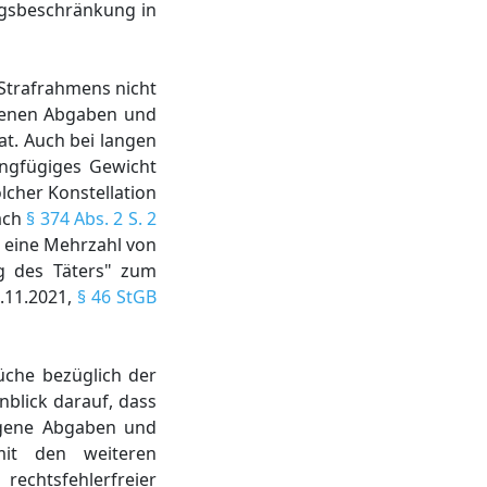
ngsbeschränkung in
 Strafrahmens nicht
ogenen Abgaben und
at. Auch bei langen
ingfügiges Gewicht
lcher Konstellation
nach
§ 374 Abs. 2 S. 2
 eine Mehrzahl von
ng des Täters" zum
1.11.2021,
§ 46 StGB
rüche bezüglich der
nblick darauf, dass
ogene Abgaben und
it den weiteren
echtsfehlerfreier