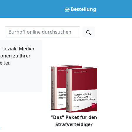
Bestellung
 soziale Medien
ionen zu Ihrer
iter.
"Das" Paket für den
,
Strafverteidiger