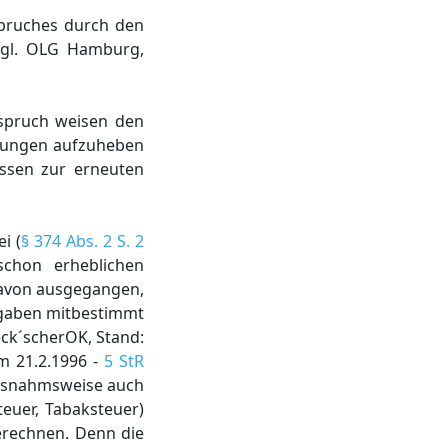
spruches durch den
(vgl. OLG Hamburg,
sspruch weisen den
llungen aufzuheben
Essen zur erneuten
i (
§ 374 Abs. 2 S. 2
schon erheblichen
 davon ausgegangen,
bgaben mitbestimmt
Beck´scherOK, Stand:
om 21.2.1996 -
5 StR
ausnahmsweise auch
euer, Tabaksteuer)
erechnen. Denn die