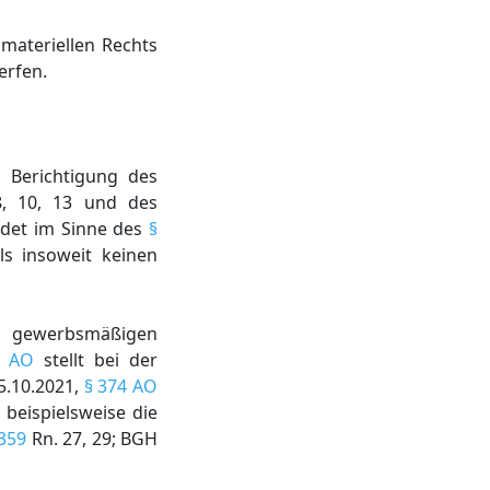
 materiellen Rechts
erfen.
n Berichtigung des
8, 10, 13 und des
ndet im Sinne des
§
s insoweit keinen
er gewerbsmäßigen
2 AO
stellt bei der
05.10.2021,
§ 374 AO
 beispielsweise die
359
Rn. 27, 29; BGH