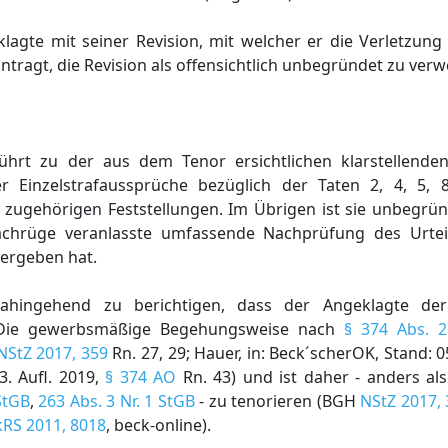
lagte mit seiner Revision, mit welcher er die Verletzung
ntragt, die Revision als offensichtlich unbegründet zu verw
ührt zu der aus dem Tenor ersichtlichen klarstellende
 Einzelstrafaussprüche bezüglich der Taten 2, 4, 5, 
 zugehörigen Feststellungen. Im Übrigen ist sie unbegrü
achrüge veranlasste umfassende Nachprüfung des Urteil
 ergeben hat.
dahingehend zu berichtigen, dass der Angeklagte d
st. Die gewerbsmäßige Begehungsweise nach
§ 374 Abs. 
NStZ 2017, 359
Rn. 27, 29; Hauer, in: Beck´scherOK, Stand: 
. Aufl. 2019,
§ 374 AO
Rn. 43) und ist daher - anders als
StGB
,
263 Abs. 3 Nr. 1 StGB
- zu tenorieren (BGH
NStZ 2017, 
RS 2011, 8018
, beck-online).