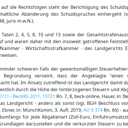
uf die Rechtsfolgen steht der Berichtigung des Schuld
inhaltliche Abänderung des Schuldspruches einhergeht 
48, juris m.w.N.).
r Taten 2, 4, 5, 8, 10 und 13 sowie der Gesamtstrafenau
f und waren daher mit den insoweit getroffenen Festste
afkammer - Wirtschaftsstrafkammer - des Landgerichts 
rweisen.
s minder schweren Falls der gewerbsmäßigen Steuerhehlere
r Begründung verneint, dass der Angeklagte "einen 
acht hat. Im Ansatz zutreffend ist das Landgericht damit
sentlich durch die Höhe der hinterzogenen Steuern und A
37/11
-
BeckRS 2011, 19721
Rn. 7, 8, beck-online, Hauer, in: 
das Landgericht - anders als sonst (vgl. BGH Beschluss v
e; Ebner, in: MünchKomm, 3. Aufl. 2019,
AO § 374
Rn. 66) - 
umfangs für jede Abgabenart (Zoll-Euro, Einfuhrumsatzst
Grundlagen darzustellen und die verkürzten Steuern zu b