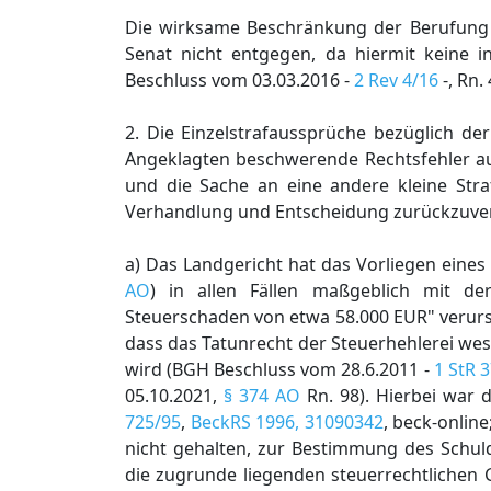
Die wirksame Beschränkung der Berufung a
Senat nicht entgegen, da hiermit keine 
Beschluss vom 03.03.2016 -
2 Rev 4/16
-, Rn. 
2. Die Einzelstrafaussprüche bezüglich de
Angeklagten beschwerende Rechtsfehler au
und die Sache an eine andere kleine Str
Verhandlung und Entscheidung zurückzuve
a) Das Landgericht hat das Vorliegen eine
AO
) in allen Fällen maßgeblich mit de
Steuerschaden von etwa 58.000 EUR" verurs
dass das Tatunrecht der Steuerhehlerei we
wird (BGH Beschluss vom 28.6.2011 -
1 StR 
05.10.2021,
§ 374 AO
Rn. 98). Hierbei war 
725/95
,
BeckRS 1996, 31090342
, beck-onlin
nicht gehalten, zur Bestimmung des Schuld
die zugrunde liegenden steuerrechtlichen 