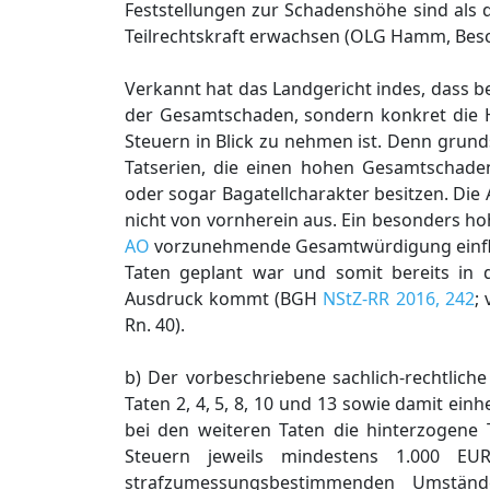
Feststellungen zur Schadenshöhe sind als
Teilrechtskraft erwachsen (OLG Hamm, Besc
Verkannt hat das Landgericht indes, dass b
der Gesamtschaden, sondern konkret die H
Steuern in Blick zu nehmen ist. Denn grund
Tatserien, die einen hohen Gesamtschaden
oder sogar Bagatellcharakter besitzen. Die
nicht von vornherein aus. Ein besonders ho
AO
vorzunehmende Gesamtwürdigung einfließ
Taten geplant war und somit bereits in d
Ausdruck kommt (BGH
NStZ-RR 2016, 242
;
Rn. 40).
b) Der vorbeschriebene sachlich-rechtliche
Taten 2, 4, 5, 8, 10 und 13 sowie damit e
bei den weiteren Taten die hinterzogen
Steuern jeweils mindestens 1.000 E
strafzumessungsbestimmenden Umständen