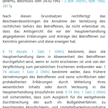
(BVerfG, Beschluss vom 24.02.1992 -
2 BvR 700/91
,
NJW 1992,
2811
).
Nach diesen Grundsätzen rechtfertigt das
Beschwerdevorbringen die Annahme der Verletzung des
rechtlichen Gehörs des Betroffenen, da nicht erkennbar ist,
dass das Amtsgericht die vor der Hauptverhandlung
abgegebenen Erklärungen und Anträge des Betroffenen zur
Kenntnis genommen und diese erwogen hat.
§ 74 Absatz 1 Satz 1 OWiG
bestimmt, dass die
Hauptverhandlung dann in Abwesenheit des Betroffenen
durchgeführt wird, wenn er nicht erschienen ist und von der
Verpflichtung zum persönlichen Erscheinen entbunden war.
§
74 Absatz 1 Satz 2 OWiG
bestimmt weiter, dass frühere
Vernehmungen des Betroffenen und seine schriftlichen oder
protokollierten Erklärungen durch Mitteilung ihres
wesentlichen Inhalts oder durch Verlesung in die
Hauptverhandlung einzuführen sind.
§ 74 Abs. 1 Satz 2 OWiG
soll sicherstellen, dass zum Ausgleich für die weitgehende
Durchbrechung der auch im Bußgeldverfahren zu
beachtenden Mündlichkeits- und Unmittelbarkeitsgrundsätze