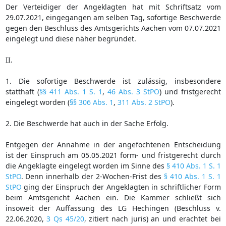
Der Verteidiger der Angeklagten hat mit Schriftsatz vom
29.07.2021, eingegangen am selben Tag, sofortige Beschwerde
gegen den Beschluss des Amtsgerichts Aachen vom 07.07.2021
eingelegt und diese näher begründet.
II.
1. Die sofortige Beschwerde ist zulässig, insbesondere
statthaft (
§§ 411 Abs. 1 S. 1
,
46 Abs. 3 StPO
) und fristgerecht
eingelegt worden (
§§ 306 Abs. 1
,
311 Abs. 2 StPO
).
2. Die Beschwerde hat auch in der Sache Erfolg.
Entgegen der Annahme in der angefochtenen Entscheidung
ist der Einspruch am 05.05.2021 form- und fristgerecht durch
die Angeklagte eingelegt worden im Sinne des
§ 410 Abs. 1 S. 1
StPO
. Denn innerhalb der 2-Wochen-Frist des
§ 410 Abs. 1 S. 1
StPO
ging der Einspruch der Angeklagten in schriftlicher Form
beim Amtsgericht Aachen ein. Die Kammer schließt sich
insoweit der Auffassung des LG Hechingen (Beschluss v.
22.06.2020,
3 Qs 45/20
, zitiert nach juris) an und erachtet bei