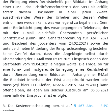
der Einlegung eines Rechtsbehelfs per Bilddatei im Anhang
einer E-Mail das Schriftformerfordernis der StPO als erfüllt,
sofern diesem Dokument in einer jeden Zweifel
ausschließender Weise der Urheber und dessen Willen
entnommen werden kann, was vorliegend zu bejahen ist. Denn
unter Berücksichtigung des vorangegangenen Telefonats, der
mit der E-Mail gleichfalls übersandten persönlichen
Schriftstücke (Lohn- und Gehaltsabrechnung für April 2021
und Bescheid des jobcenters vom 24.02.2021) sowie der
unterzeichneten Mitteilung der Einspruchseinlegung bestehen
keine Zweifel daran, dass die Angeklagte selbst durch
Übersendung der E-Mail vom 05.05.2021 Einspruch gegen den
Strafbefehl vom 19.04.2021 einlegen wollte. Die Frage, ob für
eine form- und fristgerechte Einlegung eines Rechtsbehelf
durch Übersendung einer Bilddatei im Anhang einer E-Mail
die Bilddatei innerhalb der Frist ausgedruckt worden sein
muss (vgl. hierzu LG Gießen, NStZ-RR 2015, 344 m.w.N.), kann
offenbleiben, da eben ein solcher Ausdruck am 05.05.2021
innerhalb der Einspruchsfrist erfolgte.
3. Die Kostenentscheidung beruht auf
§ 467 Abs. 1 StPO
analog.