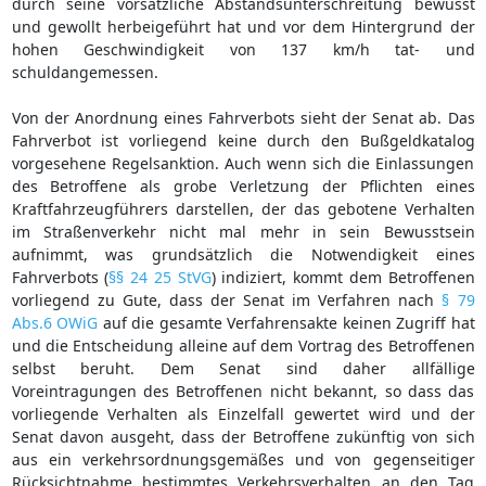
durch seine vorsätzliche Abstandsunterschreitung bewusst
und gewollt herbeigeführt hat und vor dem Hintergrund der
hohen Geschwindigkeit von 137 km/h tat- und
schuldangemessen.
Von der Anordnung eines Fahrverbots sieht der Senat ab. Das
Fahrverbot ist vorliegend keine durch den Bußgeldkatalog
vorgesehene Regelsanktion. Auch wenn sich die Einlassungen
des Betroffene als grobe Verletzung der Pflichten eines
Kraftfahrzeugführers darstellen, der das gebotene Verhalten
im Straßenverkehr nicht mal mehr in sein Bewusstsein
aufnimmt, was grundsätzlich die Notwendigkeit eines
Fahrverbots (
§§ 24 25 StVG
) indiziert, kommt dem Betroffenen
vorliegend zu Gute, dass der Senat im Verfahren nach
§ 79
Abs.6 OWiG
auf die gesamte Verfahrensakte keinen Zugriff hat
und die Entscheidung alleine auf dem Vortrag des Betroffenen
selbst beruht. Dem Senat sind daher allfällige
Voreintragungen des Betroffenen nicht bekannt, so dass das
vorliegende Verhalten als Einzelfall gewertet wird und der
Senat davon ausgeht, dass der Betroffene zukünftig von sich
aus ein verkehrsordnungsgemäßes und von gegenseitiger
Rücksichtnahme bestimmtes Verkehrsverhalten an den Tag