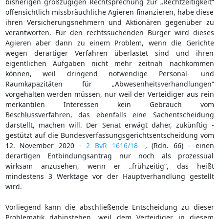
bisherigen großzügigen Rechtsprechung zur „Rechtzeitigkeit“
offensichtlich missbräuchliche Agieren finanzieren, habe diese
ihren Versicherungsnehmern und Aktionären gegenüber zu
verantworten. Für den rechtssuchenden Bürger wird dieses
Agieren aber dann zu einem Problem, wenn die Gerichte
wegen derartiger Verfahren überlastet sind und ihren
eigentlichen Aufgaben nicht mehr zeitnah nachkommen
können, weil dringend notwendige Personal- und
Raumkapazitäten für „Abwesenheitsverhandlungen“
vorgehalten werden müssen, nur weil der Verteidiger aus rein
merkantilen Interessen kein Gebrauch vom
Beschlussverfahren, das ebenfalls eine Sachentscheidung
darstellt, machen will. Der Senat erwägt daher, zukünftig -
gestützt auf die Bundesverfassungsgerichtsentscheidung vom
12. November 2020 -
2 BvR 1616/18
-, (Rdn. 66) - einen
derartigen Entbindungsantrag nur noch als prozessual
wirksam anzusehen, wenn er „frühzeitig“, das heißt
mindestens 3 Werktage vor der Hauptverhandlung gestellt
wird.
Vorliegend kann die abschließende Entscheidung zu dieser
Problematik dahinstehen, weil dem Verteidiger in diesem