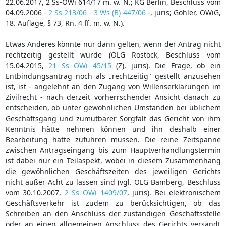
22.06.2017, 2 Ss-OWi 614/17 m. w. N.; KG Berlin, Beschluss vom
04.09.2006 -
2 Ss 213/06
-
3 Ws (B) 447/06
-, juris; Göhler, OWiG,
18. Auflage, § 73, Rn. 4 ff. m. w. N.).
Etwas Anderes könnte nur dann gelten, wenn der Antrag nicht
rechtzeitig gestellt wurde (OLG Rostock, Beschluss vom
15.04.2015,
21 Ss OWi 45/15
(Z), juris). Die Frage, ob ein
Entbindungsantrag noch als „rechtzeitig" gestellt anzusehen
ist, ist - angelehnt an den Zugang von Willenserklärungen im
Zivilrecht - nach derzeit vorherrschender Ansicht danach zu
entscheiden, ob unter gewöhnlichen Umständen bei üblichem
Geschäftsgang und zumutbarer Sorgfalt das Gericht von ihm
Kenntnis hätte nehmen können und ihn deshalb einer
Bearbeitung hätte zuführen müssen. Die reine Zeitspanne
zwischen Antragseingang bis zum Hauptverhandlungstermin
ist dabei nur ein Teilaspekt, wobei in diesem Zusammenhang
die gewöhnlichen Geschäftszeiten des jeweiligen Gerichts
nicht außer Acht zu lassen sind (vgl. OLG Bamberg, Beschluss
vom 30.10.2007,
2 Ss OWi 1409/07
, juris). Bei elektronischem
Geschäftsverkehr ist zudem zu berücksichtigen, ob das
Schreiben an den Anschluss der zuständigen Geschäftsstelle
oder an einen allgemeinen Anschluss des Gerichts versandt