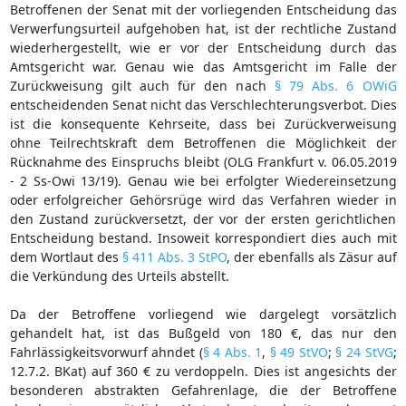
Betroffenen der Senat mit der vorliegenden Entscheidung das
Verwerfungsurteil aufgehoben hat, ist der rechtliche Zustand
wiederhergestellt, wie er vor der Entscheidung durch das
Amtsgericht war. Genau wie das Amtsgericht im Falle der
Zurückweisung gilt auch für den nach
§ 79 Abs. 6 OWiG
entscheidenden Senat nicht das Verschlechterungsverbot. Dies
ist die konsequente Kehrseite, dass bei Zurückverweisung
ohne Teilrechtskraft dem Betroffenen die Möglichkeit der
Rücknahme des Einspruchs bleibt (OLG Frankfurt v. 06.05.2019
- 2 Ss-Owi 13/19). Genau wie bei erfolgter Wiedereinsetzung
oder erfolgreicher Gehörsrüge wird das Verfahren wieder in
den Zustand zurückversetzt, der vor der ersten gerichtlichen
Entscheidung bestand. Insoweit korrespondiert dies auch mit
dem Wortlaut des
§ 411 Abs. 3 StPO
, der ebenfalls als Zäsur auf
die Verkündung des Urteils abstellt.
Da der Betroffene vorliegend wie dargelegt vorsätzlich
gehandelt hat, ist das Bußgeld von 180 €, das nur den
Fahrlässigkeitsvorwurf ahndet (
§ 4 Abs. 1
,
§ 49 StVO
;
§ 24 StVG
;
12.7.2. BKat) auf 360 € zu verdoppeln. Dies ist angesichts der
besonderen abstrakten Gefahrenlage, die der Betroffene