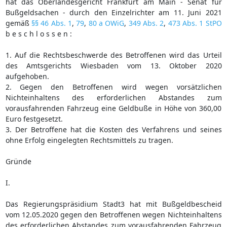
hat das Oberlandesgericht Frankfurt am Main - Senat für
Bußgeldsachen - durch den Einzelrichter am 11. Juni 2021
gemäß
§§ 46 Abs. 1
,
79
,
80 a OWiG
,
349 Abs. 2
,
473 Abs. 1 StPO
b e s c h l o s s e n :
1. Auf die Rechtsbeschwerde des Betroffenen wird das Urteil
des Amtsgerichts Wiesbaden vom 13. Oktober 2020
aufgehoben.
2. Gegen den Betroffenen wird wegen vorsätzlichen
Nichteinhaltens des erforderlichen Abstandes zum
vorausfahrenden Fahrzeug eine Geldbuße in Höhe von 360,00
Euro festgesetzt.
3. Der Betroffene hat die Kosten des Verfahrens und seines
ohne Erfolg eingelegten Rechtsmittels zu tragen.
Gründe
I.
Das Regierungspräsidium Stadt3 hat mit Bußgeldbescheid
vom 12.05.2020 gegen den Betroffenen wegen Nichteinhaltens
des erforderlichen Abstandes zum vorausfahrenden Fahrzeug