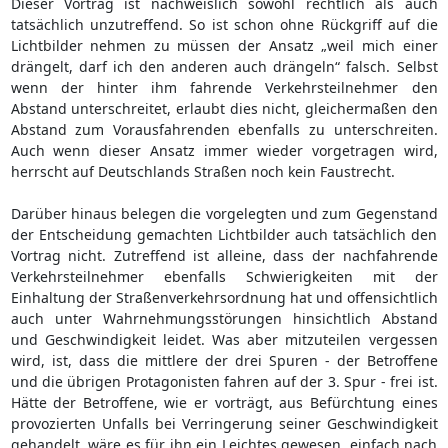
Dieser Vortrag ist nachweislich sowohl rechtlich als auch
tatsächlich unzutreffend. So ist schon ohne Rückgriff auf die
Lichtbilder nehmen zu müssen der Ansatz „weil mich einer
drängelt, darf ich den anderen auch drängeln“ falsch. Selbst
wenn der hinter ihm fahrende Verkehrsteilnehmer den
Abstand unterschreitet, erlaubt dies nicht, gleichermaßen den
Abstand zum Vorausfahrenden ebenfalls zu unterschreiten.
Auch wenn dieser Ansatz immer wieder vorgetragen wird,
herrscht auf Deutschlands Straßen noch kein Faustrecht.
Darüber hinaus belegen die vorgelegten und zum Gegenstand
der Entscheidung gemachten Lichtbilder auch tatsächlich den
Vortrag nicht. Zutreffend ist alleine, dass der nachfahrende
Verkehrsteilnehmer ebenfalls Schwierigkeiten mit der
Einhaltung der Straßenverkehrsordnung hat und offensichtlich
auch unter Wahrnehmungsstörungen hinsichtlich Abstand
und Geschwindigkeit leidet. Was aber mitzuteilen vergessen
wird, ist, dass die mittlere der drei Spuren - der Betroffene
und die übrigen Protagonisten fahren auf der 3. Spur - frei ist.
Hätte der Betroffene, wie er vorträgt, aus Befürchtung eines
provozierten Unfalls bei Verringerung seiner Geschwindigkeit
gehandelt, wäre es für ihn ein Leichtes gewesen, einfach nach