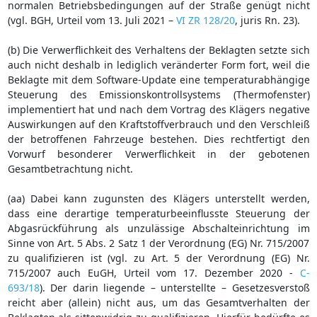
normalen Betriebsbedingungen auf der Straße genügt nicht
(vgl. BGH, Urteil vom 13. Juli 2021 –
VI ZR 128/20
, juris Rn. 23).
(b) Die Verwerflichkeit des Verhaltens der Beklagten setzte sich
auch nicht deshalb in lediglich veränderter Form fort, weil die
Beklagte mit dem Software-Update eine temperaturabhängige
Steuerung des Emissionskontrollsystems (Thermofenster)
implementiert hat und nach dem Vortrag des Klägers negative
Auswirkungen auf den Kraftstoffverbrauch und den Verschleiß
der betroffenen Fahrzeuge bestehen. Dies rechtfertigt den
Vorwurf besonderer Verwerflichkeit in der gebotenen
Gesamtbetrachtung nicht.
(aa) Dabei kann zugunsten des Klägers unterstellt werden,
dass eine derartige temperaturbeeinflusste Steuerung der
Abgasrückführung als unzulässige Abschalteinrichtung im
Sinne von Art. 5 Abs. 2 Satz 1 der Verordnung (EG) Nr. 715/2007
zu qualifizieren ist (vgl. zu Art. 5 der Verordnung (EG) Nr.
715/2007 auch EuGH, Urteil vom 17. Dezember 2020 -
C-
693/18
). Der darin liegende – unterstellte – Gesetzesverstoß
reicht aber (allein) nicht aus, um das Gesamtverhalten der