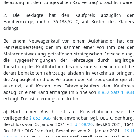
Belastung mit dem „ungewollten Kaufvertrag“ ursächlich wäre.
2. Die Beklagte hat den Kaufpreis abzüglich der
Händlermarge, mithin 35.138,52 €, auf Kosten des Klägers
erlangt.
Bei einem Neuwagenkauf von einem Autohändler hat der
Fahrzeughersteller, der im Rahmen einer von ihm bei der
Motorenentwicklung getroffenen strategischen Entscheidung,
die Typgenehmigungen der Fahrzeuge durch arglistige
Täuschung des Kraftfahrtbundesamts zu erschleichen und die
derart bemakelten Fahrzeuge alsdann in Verkehr zu bringen,
die Arglosigkeit und das Vertrauen der Fahrzeugkäufer gezielt
ausnutzt, auf Kosten des Fahrzeugkäufers den Kaufpreis
abzüglich einer Händlermarge im Sinne von
§ 852 Satz 1 BGB
erlangt. Das ist allerdings umstritten.
a) Nach einer Ansicht ist auf Konstellationen wie die
vorliegende
§ 852 BGB
nicht anwendbar (vgl. OLG Oldenburg,
Beschluss vom 5. Januar 2021 –
2 U 168/20
, BeckRS 2021, 1641
Rn. 16 ff.; OLG Frankfurt, Beschluss vom 21. Januar 2021 –
19 U