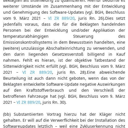
Beklagten als sittenwidrig zu qualifizieren. Hierfür bedürfte es
weiterer Umstände im Zusammenhang mit der Entwicklung
und Genehmigung des Software-Updates (vgl. BGH, Beschluss
vom 9. März 2021 –
VI ZR 889/20
, juris Rn. 26).Dies setzt
jedenfalls voraus, dass die für die Beklagten handelnden
Personen bei der Entwicklung und/oder Applikation der
temperaturabhängigen Steuerung des
Emissionskontrollsystems in dem Bewusstsein handelten, eine
(weitere) unzulässige Abschalteinrichtung zu verwenden, und
den darin liegenden Gesetzesverstoß billigend in Kauf
nahmen. Fehlt es hieran, ist der objektive Tatbestand der
Sittenwidrigkeit nicht erfüllt (vgl. BGH, Beschluss vom 9. März
2021 –
VI ZR 889/20
, juris Rn. 28).Eine abweichende
Beurteilung ist auch dann nicht geboten, wenn das von der
Beklagten entwickelte Software-Update negative Auswirkungen
auf den Kraftstoffverbrauch und den Verschleiß der
betroffenen Fahrzeuge hat (vgl. BGH, Beschluss vom 9. März
2021 –
VI ZR 889/20
, juris Rn. 30).
(bb) Substantiierten Vortrag hierzu hat der Kläger nicht
gehalten. Er will auf die Verwerflichkeit bei der Installation des
Softwareupdates letztlich – weil eine Zykluserkennung nicht