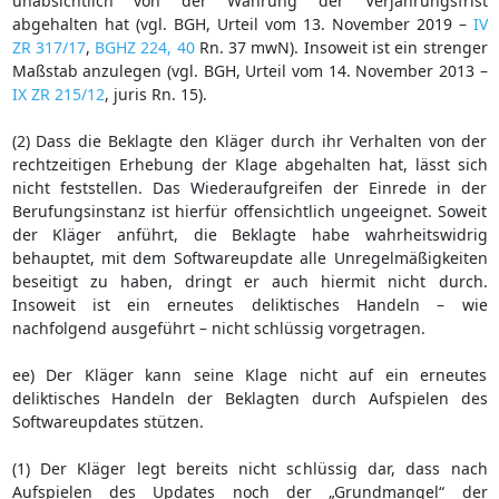
unabsichtlich von der Wahrung der Verjährungsfrist
abgehalten hat (vgl. BGH, Urteil vom 13. November 2019 –
IV
ZR 317/17
,
BGHZ 224, 40
Rn. 37 mwN). Insoweit ist ein strenger
Maßstab anzulegen (vgl. BGH, Urteil vom 14. November 2013 –
IX ZR 215/12
, juris Rn. 15).
(2) Dass die Beklagte den Kläger durch ihr Verhalten von der
rechtzeitigen Erhebung der Klage abgehalten hat, lässt sich
nicht feststellen. Das Wiederaufgreifen der Einrede in der
Berufungsinstanz ist hierfür offensichtlich ungeeignet. Soweit
der Kläger anführt, die Beklagte habe wahrheitswidrig
behauptet, mit dem Softwareupdate alle Unregelmäßigkeiten
beseitigt zu haben, dringt er auch hiermit nicht durch.
Insoweit ist ein erneutes deliktisches Handeln – wie
nachfolgend ausgeführt – nicht schlüssig vorgetragen.
ee) Der Kläger kann seine Klage nicht auf ein erneutes
deliktisches Handeln der Beklagten durch Aufspielen des
Softwareupdates stützen.
(1) Der Kläger legt bereits nicht schlüssig dar, dass nach
Aufspielen des Updates noch der „Grundmangel“ der