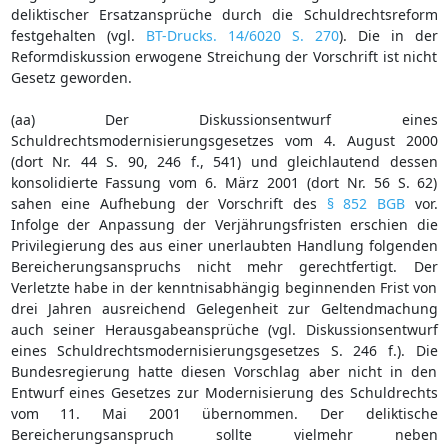
deliktischer Ersatzansprüche durch die Schuldrechtsreform
festgehalten (vgl.
BT-Drucks. 14/6020 S. 270
). Die in der
Reformdiskussion erwogene Streichung der Vorschrift ist nicht
Gesetz geworden.
(aa) Der Diskussionsentwurf eines
Schuldrechtsmodernisierungsgesetzes vom 4. August 2000
(dort Nr. 44 S. 90, 246 f., 541) und gleichlautend dessen
konsolidierte Fassung vom 6. März 2001 (dort Nr. 56 S. 62)
sahen eine Aufhebung der Vorschrift des
§ 852 BGB
vor.
Infolge der Anpassung der Verjährungsfristen erschien die
Privilegierung des aus einer unerlaubten Handlung folgenden
Bereicherungsanspruchs nicht mehr gerechtfertigt. Der
Verletzte habe in der kenntnisabhängig beginnenden Frist von
drei Jahren ausreichend Gelegenheit zur Geltendmachung
auch seiner Herausgabeansprüche (vgl. Diskussionsentwurf
eines Schuldrechtsmodernisierungsgesetzes S. 246 f.). Die
Bundesregierung hatte diesen Vorschlag aber nicht in den
Entwurf eines Gesetzes zur Modernisierung des Schuldrechts
vom 11. Mai 2001 übernommen. Der deliktische
Bereicherungsanspruch sollte vielmehr neben