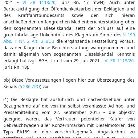
2021 –
VI ZR 1118/20
, juris Rn. 17 mwN). Auch unter
Berücksichtigung der Öffentlichkeitsarbeit der Beklagten und
des Kraftfahrtbundesamts sowie der sich hieran
anschließenden umfangreichen Medienberichterstattung über
den sogenannten Dieselskandal setzt der Schluss auf eine
grob fahrlässige Unkenntnis des Klägers im Sinne des
§ 199
Abs. 1 Nr. 2 Alt. 2 BGB
die ergänzende Feststellung voraus,
dass der Kläger diese Berichterstattung wahrgenommen und
damit allgemein vom sogenannten Dieselskandal Kenntnis
erlangt hat (vgl. BGH, Urteil vom 29. Juli 2021 –
VI ZR 1118/20
,
juris Rn. 18).
bb) Diese Voraussetzungen liegen hier zur Überzeugung des
Senats (
§ 286 ZPO
) vor.
(1) Die Beklagte hat ausführlich und nachvollziehbar unter
Bezugnahme auf die von ihr selbst veranlasste Ad-hoc- und
Pressemitteilung vom 22. September 2015 – die objektiv
geeignet waren, das Vertrauen potentieller Käufer von
Gebrauchtwagen aller Konzernmarken mit Dieselmotoren des
Typs EA189 in eine vorschriftsgemäße Abgastechnik zu