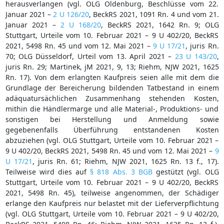
herausverlangen (vgl. OLG Oldenburg, Beschlüsse vom 22.
Januar 2021 –
2 U 126/20
, BeckRS 2021, 1091 Rn. 4 und vom 21.
Januar 2021 –
2 U 168/20
, BeckRS 2021, 1642 Rn. 9; OLG
Stuttgart, Urteile vom 10. Februar 2021 – 9 U 402/20, BeckRS
2021, 5498 Rn. 45 und vom 12. Mai 2021 –
9 U 17/21
, juris Rn.
70; OLG Düsseldorf, Urteil vom 13. April 2021 –
23 U 143/20
,
juris Rn. 29; Martinek, jM 2021, 9, 13; Riehm, NJW 2021, 1625
Rn. 17). Von dem erlangten Kaufpreis seien alle mit dem die
Grundlage der Bereicherung bildenden Tatbestand in einem
adäquatursächlichen Zusammenhang stehenden Kosten,
mithin die Händlermarge und alle Material-, Produktions- und
sonstigen bei Herstellung und Anmeldung sowie
gegebenenfalls Überführung entstandenen Kosten
abzuziehen (vgl. OLG Stuttgart, Urteile vom 10. Februar 2021 –
9 U 402/20, BeckRS 2021, 5498 Rn. 45 und vom 12. Mai 2021 –
9
U 17/21
, juris Rn. 61; Riehm, NJW 2021, 1625 Rn. 13 f., 17).
Teilweise wird dies auf
§ 818 Abs. 3 BGB
gestützt (vgl. OLG
Stuttgart, Urteile vom 10. Februar 2021 – 9 U 402/20, BeckRS
2021, 5498 Rn. 45), teilweise angenommen, der Schädiger
erlange den Kaufpreis nur belastet mit der Lieferverpflichtung
(vgl. OLG Stuttgart, Urteile vom 10. Februar 2021 – 9 U 402/20,