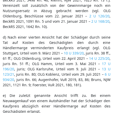
BeckRS 2021, 5498 Rn. 46; Riehm, NJW 2021, 1625 Rn. 13 f.).
Vereinzelt soll zusätzlich von der Gewinnmarge noch ein
Nutzungsersatz in Abzug gebracht werden (vgl. OLG
Oldenburg, Beschlüsse vom 22. Januar 2021 –
2 U 126/20
,
BeckRS 2021, 1091 Rn. 5 und vom 21. Januar 2021 –
2 U 168/20
,
BeckRS 2021, 1642 Rn. 10).
d) Nach einer vierten Ansicht hat der Schädiger durch seine
Tat auf Kosten des Geschädigten den durch eine
Händlermarge verminderten Kaufpreis erlangt (vgl. OLG
Stuttgart, Urteil vom 9. März 2021 –
10 U 339/20
, juris Rn. 38 ff.,
61 ff.; OLG Oldenburg, Urteil vom 22. April 2021 –
14 U 225/20
,
juris Rn. 51 ff.; OLG Hamm, Urteil vom 3. Mai 2021 –
17 U
196/20
, juris; OLG Karlsruhe, Urteil vom 9. Juli 2021 –
13 U
123/21
, juris Rn. 80; OLG Koblenz, Urteil vom 29. Juli 2021 –
6 U
934/20
, juris Rn. 66; Augenhofer, VuR 2019, 83, 86; Bruns, NJW
2021, 1121 Rn. 9; Foerster, VuR 2021, 180, 181).
e) Die zuletzt genannte Ansicht trifft zu. Bei einem
Neuwagenkauf von einem Autohändler hat der Schädiger den
Kaufpreis abzüglich einer Händlermarge auf Kosten des
Geschädigten erlangt.