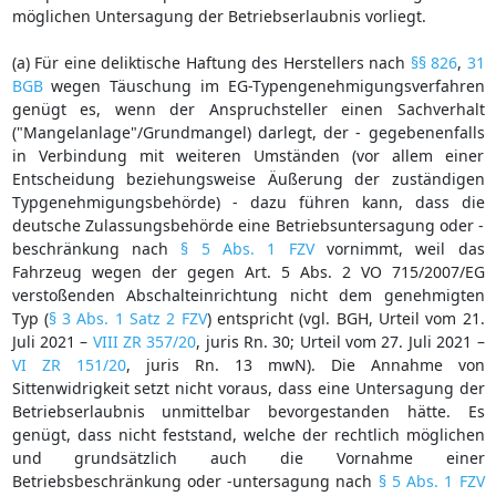
möglichen Untersagung der Betriebserlaubnis vorliegt.
(a) Für eine deliktische Haftung des Herstellers nach
§§ 826
,
31
BGB
wegen Täuschung im EG-Typengenehmigungsverfahren
genügt es, wenn der Anspruchsteller einen Sachverhalt
("Mangelanlage"/Grundmangel) darlegt, der - gegebenenfalls
in Verbindung mit weiteren Umständen (vor allem einer
Entscheidung beziehungsweise Äußerung der zuständigen
Typgenehmigungsbehörde) - dazu führen kann, dass die
deutsche Zulassungsbehörde eine Betriebsuntersagung oder -
beschränkung nach
§ 5 Abs. 1 FZV
vornimmt, weil das
Fahrzeug wegen der gegen Art. 5 Abs. 2 VO 715/2007/EG
verstoßenden Abschalteinrichtung nicht dem genehmigten
Typ (
§ 3 Abs. 1 Satz 2 FZV
) entspricht (vgl. BGH, Urteil vom 21.
Juli 2021 –
VIII ZR 357/20
, juris Rn. 30; Urteil vom 27. Juli 2021 –
VI ZR 151/20
, juris Rn. 13 mwN). Die Annahme von
Sittenwidrigkeit setzt nicht voraus, dass eine Untersagung der
Betriebserlaubnis unmittelbar bevorgestanden hätte. Es
genügt, dass nicht feststand, welche der rechtlich möglichen
und grundsätzlich auch die Vornahme einer
Betriebsbeschränkung oder -untersagung nach
§ 5 Abs. 1 FZV