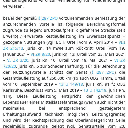
des Landgerichts wird zur Vermeidung von Wiederholungen
verwiesen.
b) Bei der gemäß
§ 287 ZPO
vorzunehmenden Bemessung der
anzurechnenden Vorteile ist folgende Berechnungsformel
zugrunde zu legen: Bruttokaufpreis x gefahrene Strecke (seit
Erwerb) / erwartete Restlaufleistung im Erwerbszeitpunkt =
gezogene Nutzungen (vgl. BGH, Urteil vom 9. April 2014 –
VIII
ZR 215/13
, juris Rn. 14 mwN zum Rücktritt; Urteil vom 19.
Januar 2021 –
VI ZR 8/20
, juris Rn. 13; Urteil vom 23. März 2021
–
VI ZR 3/20
, juris Rn. 10; Urteil vom 18. Mai 2021 –
VI ZR
720/20
, juris Rn. 6 zur Schadenshaftung). Für die Berechnung
der Nutzungsvorteile schätzt der Senat (
§ 287 ZPO
) die
Gesamtlaufleistung auf 250.000 km (so auch OLG Hamm, Urteil
vom 10. September 2019 –
13 U 149/18
, juris Rn. 91 f.; OLG
Karlsruhe, Beschluss vom 5. März 2019 –
13 U 142/18
, juris Rn.
114). Diese Laufleistung entspricht der gewöhnlichen
Lebensdauer eines Mittelklassefahrzeugs (wenn auch nicht der
maximalen, bei entsprechend gesteigertem
Erhaltungsaufwand technisch möglichen Leistungsgrenze)
und wird der Rechtsprechung des Oberlandesgerichts Celle
regelmäßig zugrunde gelegt (vgl. Senatsurteile vom 20.