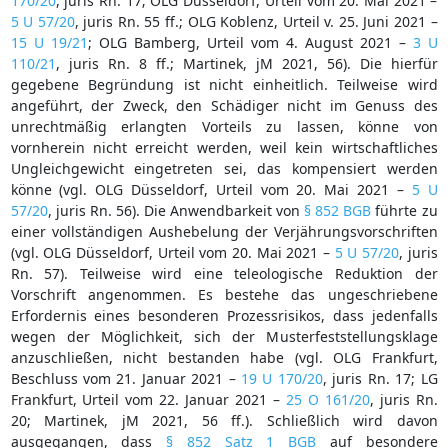
170/20
, juris Rn. 17; OLG Düsseldorf, Urteil vom 20. Mai 2021 –
5 U 57/20
, juris Rn. 55 ff.; OLG Koblenz, Urteil v. 25. Juni 2021 –
15 U 19/21
; OLG Bamberg, Urteil vom 4. August 2021 –
3 U
110/21
, juris Rn. 8 ff.; Martinek, jM 2021, 56). Die hierfür
gegebene Begründung ist nicht einheitlich. Teilweise wird
angeführt, der Zweck, den Schädiger nicht im Genuss des
unrechtmäßig erlangten Vorteils zu lassen, könne von
vornherein nicht erreicht werden, weil kein wirtschaftliches
Ungleichgewicht eingetreten sei, das kompensiert werden
könne (vgl. OLG Düsseldorf, Urteil vom 20. Mai 2021 –
5 U
57/20
, juris Rn. 56). Die Anwendbarkeit von
§ 852 BGB
führte zu
einer vollständigen Aushebelung der Verjährungsvorschriften
(vgl. OLG Düsseldorf, Urteil vom 20. Mai 2021 –
5 U 57/20
, juris
Rn. 57). Teilweise wird eine teleologische Reduktion der
Vorschrift angenommen. Es bestehe das ungeschriebene
Erfordernis eines besonderen Prozessrisikos, dass jedenfalls
wegen der Möglichkeit, sich der Musterfeststellungsklage
anzuschließen, nicht bestanden habe (vgl. OLG Frankfurt,
Beschluss vom 21. Januar 2021 –
19 U 170/20
, juris Rn. 17; LG
Frankfurt, Urteil vom 22. Januar 2021 –
25 O 161/20
, juris Rn.
20; Martinek, jM 2021, 56 ff.). Schließlich wird davon
ausgegangen, dass
§ 852 Satz 1 BGB
auf besondere