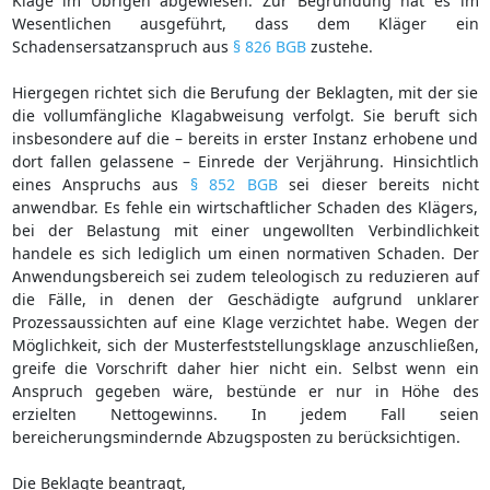
Klage im Übrigen abgewiesen. Zur Begründung hat es im
Wesentlichen ausgeführt, dass dem Kläger ein
Schadensersatzanspruch aus
§ 826 BGB
zustehe.
Hiergegen richtet sich die Berufung der Beklagten, mit der sie
die vollumfängliche Klagabweisung verfolgt. Sie beruft sich
insbesondere auf die – bereits in erster Instanz erhobene und
dort fallen gelassene – Einrede der Verjährung. Hinsichtlich
eines Anspruchs aus
§ 852 BGB
sei dieser bereits nicht
anwendbar. Es fehle ein wirtschaftlicher Schaden des Klägers,
bei der Belastung mit einer ungewollten Verbindlichkeit
handele es sich lediglich um einen normativen Schaden. Der
Anwendungsbereich sei zudem teleologisch zu reduzieren auf
die Fälle, in denen der Geschädigte aufgrund unklarer
Prozessaussichten auf eine Klage verzichtet habe. Wegen der
Möglichkeit, sich der Musterfeststellungsklage anzuschließen,
greife die Vorschrift daher hier nicht ein. Selbst wenn ein
Anspruch gegeben wäre, bestünde er nur in Höhe des
erzielten Nettogewinns. In jedem Fall seien
bereicherungsmindernde Abzugsposten zu berücksichtigen.
Die Beklagte beantragt,