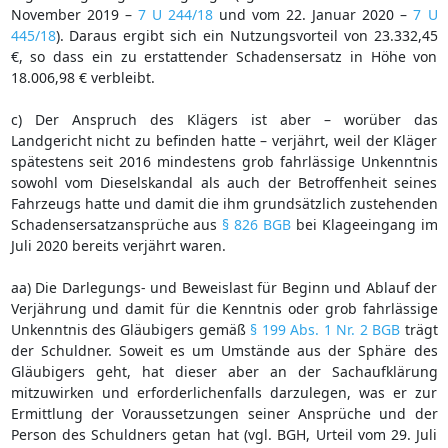
November 2019 –
7 U 244/18
und vom 22. Januar 2020 –
7 U
445/18
). Daraus ergibt sich ein Nutzungsvorteil von 23.332,45
€, so dass ein zu erstattender Schadensersatz in Höhe von
18.006,98 € verbleibt.
c) Der Anspruch des Klägers ist aber – worüber das
Landgericht nicht zu befinden hatte – verjährt, weil der Kläger
spätestens seit 2016 mindestens grob fahrlässige Unkenntnis
sowohl vom Dieselskandal als auch der Betroffenheit seines
Fahrzeugs hatte und damit die ihm grundsätzlich zustehenden
Schadensersatzansprüche aus
§ 826 BGB
bei Klageeingang im
Juli 2020 bereits verjährt waren.
aa) Die Darlegungs- und Beweislast für Beginn und Ablauf der
Verjährung und damit für die Kenntnis oder grob fahrlässige
Unkenntnis des Gläubigers gemäß
§ 199 Abs. 1 Nr. 2 BGB
trägt
der Schuldner. Soweit es um Umstände aus der Sphäre des
Gläubigers geht, hat dieser aber an der Sachaufklärung
mitzuwirken und erforderlichenfalls darzulegen, was er zur
Ermittlung der Voraussetzungen seiner Ansprüche und der
Person des Schuldners getan hat (vgl. BGH, Urteil vom 29. Juli