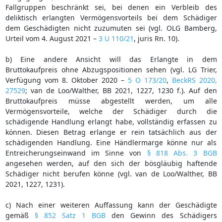
Fallgruppen beschränkt sei, bei denen ein Verbleib des
deliktisch erlangten Vermögensvorteils bei dem Schädiger
dem Geschädigten nicht zuzumuten sei (vgl. OLG Bamberg,
Urteil vom 4. August 2021 –
3 U 110/21
, juris Rn. 10).
b) Eine andere Ansicht will das Erlangte in dem
Bruttokaufpreis ohne Abzugspositionen sehen (vgl. LG Trier,
Verfügung vom 8. Oktober 2020 –
5 O 173/20
,
BeckRS 2020,
27529
; van de Loo/Walther, BB 2021, 1227, 1230 f.). Auf den
Bruttokaufpreis müsse abgestellt werden, um alle
Vermögensvorteile, welche der Schädiger durch die
schädigende Handlung erlangt habe, vollständig erfassen zu
können. Diesen Betrag erlange er rein tatsächlich aus der
schädigenden Handlung. Eine Händlermarge könne nur als
Entreicherungseinwand im Sinne von
§ 818 Abs. 3 BGB
angesehen werden, auf den sich der bösgläubig haftende
Schädiger nicht berufen könne (vgl. van de Loo/Walther, BB
2021, 1227, 1231).
c) Nach einer weiteren Auffassung kann der Geschädigte
gemäß
§ 852 Satz 1 BGB
den Gewinn des Schädigers