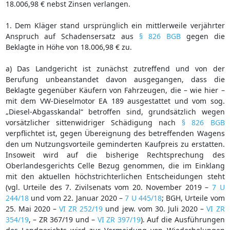
18.006,98 € nebst Zinsen verlangen.
1. Dem Kläger stand ursprünglich ein mittlerweile verjährter
Anspruch auf Schadensersatz aus
§ 826 BGB
gegen die
Beklagte in Höhe von 18.006,98 € zu.
a) Das Landgericht ist zunächst zutreffend und von der
Berufung unbeanstandet davon ausgegangen, dass die
Beklagte gegenüber Käufern von Fahrzeugen, die – wie hier –
mit dem VW-Dieselmotor EA 189 ausgestattet und vom sog.
„Diesel-Abgasskandal“ betroffen sind, grundsätzlich wegen
vorsätzlicher sittenwidriger Schädigung nach
§ 826 BGB
verpflichtet ist, gegen Übereignung des betreffenden Wagens
den um Nutzungsvorteile geminderten Kaufpreis zu erstatten.
Insoweit wird auf die bisherige Rechtsprechung des
Oberlandesgerichts Celle Bezug genommen, die im Einklang
mit den aktuellen höchstrichterlichen Entscheidungen steht
(vgl. Urteile des 7. Zivilsenats vom 20. November 2019 –
7 U
244/18
und vom 22. Januar 2020 –
7 U 445/18
; BGH, Urteile vom
25. Mai 2020 –
VI ZR 252/19
und jew. vom 30. Juli 2020 –
VI ZR
354/19
, – ZR 367/19 und –
VI ZR 397/19
). Auf die Ausführungen