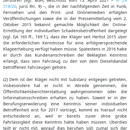
zerstören (vgl. BGH, Beschluss vom 13. April 2021 –
VI ZR
518/20
, juris Rn. 9) –, die in der nachfolgenden Zeit in Funk,
Fernsehen und den Print- und Onlinemedien erfolgten
Veröffentlichungen sowie die in der Pressemitteilung vom 2.
Oktober 2015 bekannt gemachte Möglichkeit der Online-
Ermittlung der individuellen Schadensbetroffenheit dargelegt
(vgl. GA 165 ff., 169 f.), dass der Kläger seit Herbst 2015 über
die erforderlichen Kenntnisse für eine erfolgversprechende
Klageerhebung verfügt haben müsse. Spätestens in 2016 habe
er durch das Kundenanschreiben der Beklagten Kenntnis
erlangt, dass sein Fahrzeug zu den von dem Dieselskandal
betroffenen Fahrzeugen gehöre.
(2) Dem ist der Kläger nicht mit Substanz entgegen getreten,
insbesondere hat er nicht in Abrede genommen, die
Öffentlichkeitsberichterstattung wahrgenommen oder die
Informationsschreiben erhalten zu haben. Soweit er in der
Berufungserwiderung eine Kenntnis seiner individuellen
Betroffenheit erst für 2017 vorträgt, kommt es hierauf nicht
entscheidend an, weil er bereits zuvor ohne grobe
Fahrlässigkeit diese Kenntnis hätte haben müssen. Überdies
teilt er nicht mit, worauf dies beruhen soll, zumal sich der