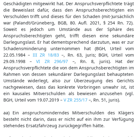
Geschädigten mitgewirkt hat. Der Anspruchsverpflichtete trägt
die Beweislast dafür, dass den Anspruchsberechtigten ein
Verschulden trifft und dieses für den Schaden (mit-)ursächlich
war (Palandt/Grüneberg, BGB, 80. Aufl. 2021, § 254 Rn. 72).
Soweit es jedoch um Umstände aus der Sphäre des
Anspruchsberechtigten geht, trifft diesen eine sekundäre
Darlegungslast. Er hat dementsprechend darzutun, was er zur
Schadensminderung unternommen hat (BGH, Urteil vom
22.05.1984 –
III ZR 18/83
–, Rn. 63, juris; BGH, Urteil vom
29.09.1998 –
VI ZR 296/97
–, Rn. 8, juris). Hat der
Anspruchsverpflichtete die von dem Anspruchsberechtigten im
Rahmen von dessen sekundärer Darlegungslast behaupteten
Umstände widerlegt, also zur Überzeugung des Gerichts
nachgewiesen, dass das konkrete Vorbringen unwahr ist, ist
ein kausales Mitverschulden als bewiesen anzusehen (vgl.
BGH, Urteil vom 19.07.2019 –
V ZR 255/17
–, Rn. 51, juris).
aa) Ein anspruchsminderndes Mitverschulden des Klägers
besteht nicht darin, dass er nicht auf ein ihm zur Verfügung
stehendes Ersatzfahrzeug zurückgegriffen hätte.