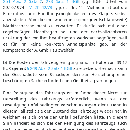
254 Abs. 2 Satz 2
,
278 Satz 1 BGB
(vgl. BGH, Urteil vom
29.10.1974 –
VI ZR 42/73
–, juris, Rn. 11). Vielmehr ist auf die
Erkenntnis- und Handlungsmöglichkeiten des Klägers selbst
abzustellen. Von diesem war eine eigene (deutschlandweite)
Marktrecherche nicht zu erwarten. Er durfte sich mit einer
regelmäßigen Nachfragen bei und der nachvollziehbaren
Erklärung der von ihm beauftragten Werkstatt begnügen, weil
es für ihn keine konkreten Anhaltspunkte gab, an der
Kompetenz der A. GmbH zu zweifeln.
b) Die Kosten der Fahrzeugreinigung sind in Höhe von 39,17
EUR gemäß
§ 249 Abs. 2 Satz 1 BGB
zu ersetzen. Hiernach kann
der Geschädigte vom Schädiger den zur Herstellung einer
beschädigten Sache erforderlichen Geldbetrag verlangen.
Eine Reinigung des Fahrzeugs ist im Sinne dieser Norm zur
Herstellung des Fahrzeugs erforderlich, wenn sie der
Beseitigung unfallbedingter Verschmutzungen dient. Denn in
diesem Fall stellt sie den Zustand des Fahrzeugs wieder her, in
welchem es sich ohne den Unfall befunden hätte. In diesem
Sinn handelt es sich bei der Reinigung des Fahrzeugs auch
nicht um eine nicht abrechenbare Serviceleistung. Vielmehr