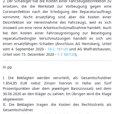
2. Der Schädiger hat die Kosten einer Fahrzeugdesinfektion zu
ersetzen, die die Werkstatt zur Vorbeugung gegen eine
Coronainfektion nach der Erledigung des Reparaturauftrags
vornimmt. Nicht ersatzfähig sind aber die Kosten einer
Desinfektion vor Hereinnahme des Fahrzeugs, weil es sich
insoweit um eine reine Arbeitsschutzmaßnahme handelt. Auch
bei den Kosten einer Fahrzeugreinigung zur Beseitigung
reparaturbedingter Verschmutzungen handelt es sich um
einen ersatzfähigen Schaden (Anschluss AG Heinsberg, Urteil
vom 4. September 2020 -
18 C 161/20
und AG Wolfratshausen,
Urteil vom 15. Dezember 2020 -
1 C 687/20
).
In pp
I. Die Beklagten werden verurteilt, als Gesamtschuldner
1.854,85 EUR nebst Zinsen hiervon in Höhe von fünf
Prozentpunkten über dem jeweiligen Basiszinssatz seit dem
30.06.2020 an den Kläger zu zahlen. Im Übrigen wird die Klage
abgewiesen
II. Die Beklagten tragen die Kosten des Rechtsstreits als
Gesamtschuldner.