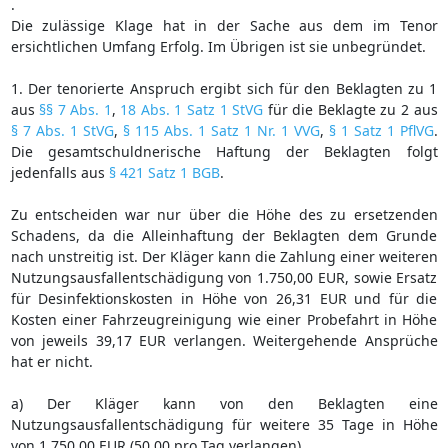
.
Die zulässige Klage hat in der Sache aus dem im Tenor
ersichtlichen Umfang Erfolg. Im Übrigen ist sie unbegründet.
1. Der tenorierte Anspruch ergibt sich für den Beklagten zu 1
aus
§§ 7 Abs. 1
,
18 Abs. 1 Satz 1 StVG
für die Beklagte zu 2 aus
§ 7 Abs. 1 StVG
,
§ 115 Abs. 1 Satz 1 Nr. 1 VVG
,
§ 1 Satz 1 PflVG
.
Die gesamtschuldnerische Haftung der Beklagten folgt
jedenfalls aus
§ 421 Satz 1 BGB
.
Zu entscheiden war nur über die Höhe des zu ersetzenden
Schadens, da die Alleinhaftung der Beklagten dem Grunde
nach unstreitig ist. Der Kläger kann die Zahlung einer weiteren
Nutzungsausfallentschädigung von 1.750,00 EUR, sowie Ersatz
für Desinfektionskosten in Höhe von 26,31 EUR und für die
Kosten einer Fahrzeugreinigung wie einer Probefahrt in Höhe
von jeweils 39,17 EUR verlangen. Weitergehende Ansprüche
hat er nicht.
a) Der Kläger kann von den Beklagten eine
Nutzungsausfallentschädigung für weitere 35 Tage in Höhe
von 1.750,00 EUR (50,00 pro Tag verlangen).