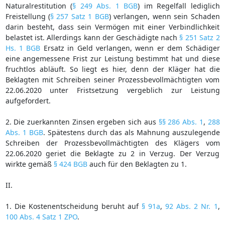
Naturalrestitution (
§ 249 Abs. 1 BGB
) im Regelfall lediglich
Freistellung (
§ 257 Satz 1 BGB
) verlangen, wenn sein Schaden
darin besteht, dass sein Vermögen mit einer Verbindlichkeit
belastet ist. Allerdings kann der Geschädigte nach
§ 251 Satz 2
Hs. 1 BGB
Ersatz in Geld verlangen, wenn er dem Schädiger
eine angemessene Frist zur Leistung bestimmt hat und diese
fruchtlos abläuft. So liegt es hier, denn der Kläger hat die
Beklagten mit Schreiben seiner Prozessbevollmächtigten vom
22.06.2020 unter Fristsetzung vergeblich zur Leistung
aufgefordert.
2. Die zuerkannten Zinsen ergeben sich aus
§§ 286 Abs. 1
,
288
Abs. 1 BGB
. Spätestens durch das als Mahnung auszulegende
Schreiben der Prozessbevollmächtigten des Klägers vom
22.06.2020 geriet die Beklagte zu 2 in Verzug. Der Verzug
wirkte gemäß
§ 424 BGB
auch für den Beklagten zu 1.
II.
1. Die Kostenentscheidung beruht auf
§ 91a
,
92 Abs. 2 Nr. 1
,
100 Abs. 4 Satz 1 ZPO
.