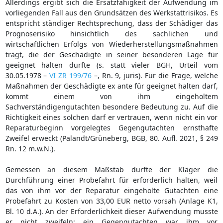
Allerdings ergibt sich die Ersatzfähigkeit der Aufwendung im
vorliegenden Fall aus den Grundsätzen des Werkstattrisikos. Es
entspricht ständiger Rechtsprechung, dass der Schädiger das
Prognoserisiko hinsichtlich des sachlichen und
wirtschaftlichen Erfolgs von Wiederherstellungsmaßnahmen
trägt, die der Geschädigte in seiner besonderen Lage für
geeignet halten durfte (s. statt vieler BGH, Urteil vom
30.05.1978 –
VI ZR 199/76
–, Rn. 9, juris). Für die Frage, welche
Maßnahmen der Geschädigte ex ante für geeignet halten darf,
kommt einem von ihm eingeholtem
Sachverständigengutachten besondere Bedeutung zu. Auf die
Richtigkeit eines solchen darf er vertrauen, wenn nicht ein vor
Reparaturbeginn vorgelegtes Gegengutachten ernsthafte
Zweifel erweckt (Palandt/Grüneberg, BGB, 80. Aufl. 2021, § 249
Rn. 12 m.w.N.).
Gemessen an diesem Maßstab durfte der Kläger die
Durchführung einer Probefahrt für erforderlich halten, weil
das von ihm vor der Reparatur eingeholte Gutachten eine
Probefahrt zu Kosten von 33,00 EUR netto vorsah (Anlage K1,
Bl. 10 d.A.). An der Erforderlichkeit dieser Aufwendung musste
er nicht zweifeln; ein Gegengutachten war ihm vor