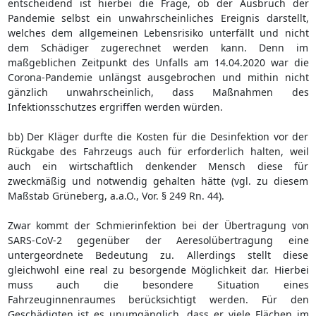
entscheidend ist hierbei die Frage, ob der Ausbruch der
Pandemie selbst ein unwahrscheinliches Ereignis darstellt,
welches dem allgemeinen Lebensrisiko unterfällt und nicht
dem Schädiger zugerechnet werden kann. Denn im
maßgeblichen Zeitpunkt des Unfalls am 14.04.2020 war die
Corona-Pandemie unlängst ausgebrochen und mithin nicht
gänzlich unwahrscheinlich, dass Maßnahmen des
Infektionsschutzes ergriffen werden würden.
bb) Der Kläger durfte die Kosten für die Desinfektion vor der
Rückgabe des Fahrzeugs auch für erforderlich halten, weil
auch ein wirtschaftlich denkender Mensch diese für
zweckmäßig und notwendig gehalten hätte (vgl. zu diesem
Maßstab Grüneberg, a.a.O., Vor. § 249 Rn. 44).
Zwar kommt der Schmierinfektion bei der Übertragung von
SARS-CoV-2 gegenüber der Aeresolübertragung eine
untergeordnete Bedeutung zu. Allerdings stellt diese
gleichwohl eine real zu besorgende Möglichkeit dar. Hierbei
muss auch die besondere Situation eines
Fahrzeuginnenraumes berücksichtigt werden. Für den
Geschädigten ist es unumgänglich, dass er viele Flächen im