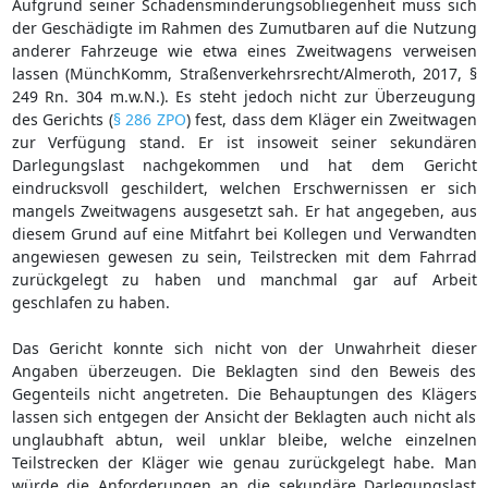
Aufgrund seiner Schadensminderungsobliegenheit muss sich
der Geschädigte im Rahmen des Zumutbaren auf die Nutzung
anderer Fahrzeuge wie etwa eines Zweitwagens verweisen
lassen (MünchKomm, Straßenverkehrsrecht/Almeroth, 2017, §
249 Rn. 304 m.w.N.). Es steht jedoch nicht zur Überzeugung
des Gerichts (
§ 286 ZPO
) fest, dass dem Kläger ein Zweitwagen
zur Verfügung stand. Er ist insoweit seiner sekundären
Darlegungslast nachgekommen und hat dem Gericht
eindrucksvoll geschildert, welchen Erschwernissen er sich
mangels Zweitwagens ausgesetzt sah. Er hat angegeben, aus
diesem Grund auf eine Mitfahrt bei Kollegen und Verwandten
angewiesen gewesen zu sein, Teilstrecken mit dem Fahrrad
zurückgelegt zu haben und manchmal gar auf Arbeit
geschlafen zu haben.
Das Gericht konnte sich nicht von der Unwahrheit dieser
Angaben überzeugen. Die Beklagten sind den Beweis des
Gegenteils nicht angetreten. Die Behauptungen des Klägers
lassen sich entgegen der Ansicht der Beklagten auch nicht als
unglaubhaft abtun, weil unklar bleibe, welche einzelnen
Teilstrecken der Kläger wie genau zurückgelegt habe. Man
würde die Anforderungen an die sekundäre Darlegungslast