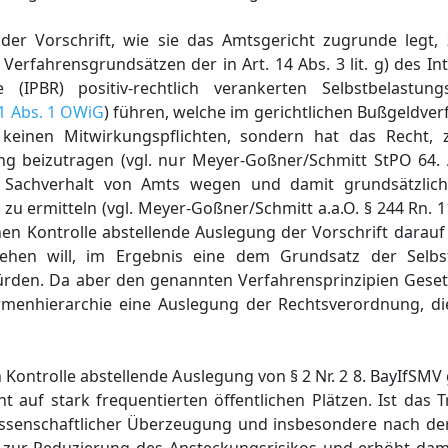
r Vorschrift, wie sie das Amtsgericht zugrunde legt, 
rfahrensgrundsätzen der in Art. 14 Abs. 3 lit. g) des In
 (IPBR) positiv-rechtlich verankerten Selbstbelastung
71 Abs. 1 OWiG
) führen, welche im gerichtlichen Bußgeldve
e keinen Mitwirkungspflichten, sondern hat das Recht,
g beizutragen (vgl. nur Meyer-Goßner/Schmitt StPO 64. Au
en Sachverhalt von Amts wegen und damit grundsätzli
 zu ermitteln (vgl. Meyer-Goßner/Schmitt a.a.O. § 244 Rn.
hen Kontrolle abstellende Auslegung der Vorschrift darau
gehen will, im Ergebnis eine dem Grundsatz der Selbst
rden. Da aber den genannten Verfahrensprinzipien Gese
menhierarchie eine Auslegung der Rechtsverordnung, di
Kontrolle abstellende Auslegung von § 2 Nr. 2 8. BayIfSMV g
 auf stark frequentierten öffentlichen Plätzen. Ist das 
ssenschaftlicher Überzeugung und insbesondere nach de