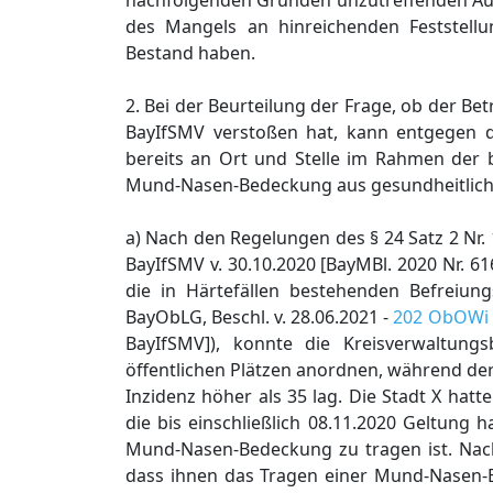
nachfolgenden Gründen unzutreffenden Au
des Mangels an hinreichenden Feststell
Bestand haben.
2. Bei der Beurteilung der Frage, ob der Bet
BayIfSMV verstoßen hat, kann entgegen d
bereits an Ort und Stelle im Rahmen der 
Mund-Nasen-Bedeckung aus gesundheitliche
a) Nach den Regelungen des § 24 Satz 2 Nr. 1
BayIfSMV v. 30.10.2020 [BayMBl. 2020 Nr. 6
die in Härtefällen bestehenden Befreiung
BayObLG, Beschl. v. 28.06.2021 -
202 ObOWi 
BayIfSMV]), konnte die Kreisverwaltung
öffentlichen Plätzen anordnen, während der
Inzidenz höher als 35 lag. Die Stadt X hat
die bis einschließlich 08.11.2020 Geltung h
Mund-Nasen-Bedeckung zu tragen ist. Nach
dass ihnen das Tragen einer Mund-Nasen-