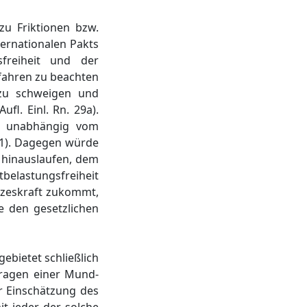
zu Friktionen bzw.
ternationalen Pakts
sfreiheit und der
rfahren zu beachten
 zu schweigen und
fl. Einl. Rn. 29a).
ch unabhängig vom
 11). Dagegen würde
f hinauslaufen, dem
belastungsfreiheit
tzeskraft zukommt,
e den gesetzlichen
ebietet schließlich
Tragen einer Mund-
r Einschätzung des