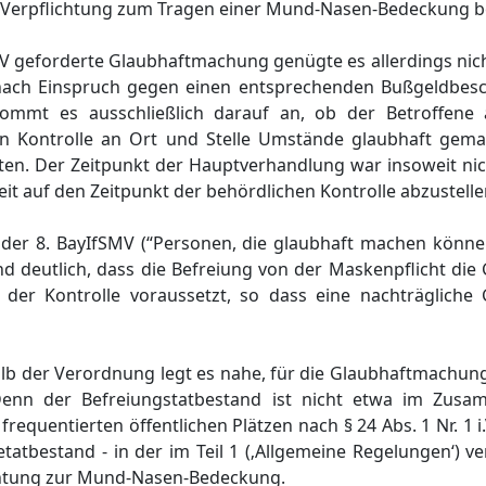
r Verpflichtung zum Tragen einer Mund-Nasen-Bedeckung be
fSMV geforderte Glaubhaftmachung genügte es allerdings nich
r nach Einspruch gegen einen entsprechenden Bußgeldbe
kommt es ausschließlich darauf an, ob der Betroffene 
en Kontrolle an Ort und Stelle Umstände glaubhaft gemac
en. Der Zeitpunkt der Hauptverhandlung war insoweit nic
eit auf den Zeitpunkt der behördlichen Kontrolle abzustelle
 der 8. BayIfSMV (“Personen, die glaubhaft machen können 
end deutlich, dass die Befreiung von der Maskenpflicht d
der Kontrolle voraussetzt, so dass eine nachträgliche
halb der Verordnung legt es nahe, für die Glaubhaftmachun
. Denn der Befreiungstatbestand ist nicht etwa im Zus
quentierten öffentlichen Plätzen nach § 24 Abs. 1 Nr. 1 i.V
atbestand - in der im Teil 1 (‚Allgemeine Regelungen‘) ve
ichtung zur Mund-Nasen-Bedeckung.