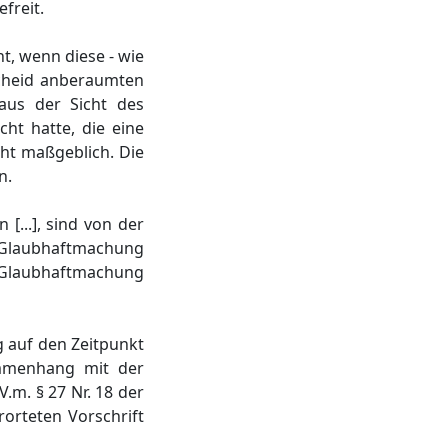
freit.
t, wenn diese - wie
scheid anberaumten
aus der Sicht des
ht hatte, die eine
ht maßgeblich. Die
n.
[...], sind von der
ie Glaubhaftmachung
 Glaubhaftmachung
g auf den Zeitpunkt
ammenhang mit der
.m. § 27 Nr. 18 der
rorteten Vorschrift