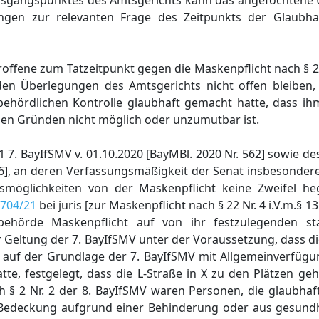
sgangspunktes des Amtsgerichts kann das angefochtene 
ungen zur relevanten Frage des Zeitpunkts der Glaubh
roffene zum Tatzeitpunkt gegen die Maskenpflicht nach § 24 
en Überlegungen des Amtsgerichts nicht offen bleiben,
behördlichen Kontrolle glaubhaft gemacht hatte, dass ih
n Gründen nicht möglich oder unzumutbar ist.
 7. BayIfSMV v. 01.10.2020 [BayMBl. 2020 Nr. 562] sowie des 
16], an deren Verfassungsmäßigkeit der Senat insbesondere
smöglichkeiten von der Maskenpflicht keine Zweifel he
704/21
bei juris [zur Maskenpflicht nach § 22 Nr. 4 i.V.m.§ 13
sbehörde Maskenpflicht auf von ihr festzulegenden sta
 Geltung der 7. BayIfSMV unter der Voraussetzung, dass di
te auf der Grundlage der 7. BayIfSMV mit Allgemeinverfüg
atte, festgelegt, dass die L-Straße in X zu den Plätzen ge
 § 2 Nr. 2 der 8. BayIfSMV waren Personen, die glaubha
Bedeckung aufgrund einer Behinderung oder aus gesundh