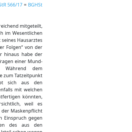
StR 566/17
=
BGHSt
eichend mitgeteilt,
ch im Wesentlichen
t seines Hausarztes
er Folgen“ von der
er hinaus habe der
Tragen einer Mund-
n. Während dem
e zum Tatzeitpunkt
bt sich aus den
nfalls mit welchen
tfertigen könnten,
ichtlich, weil es
 der Maskenpflicht
ch Einspruch gegen
egen des aus den