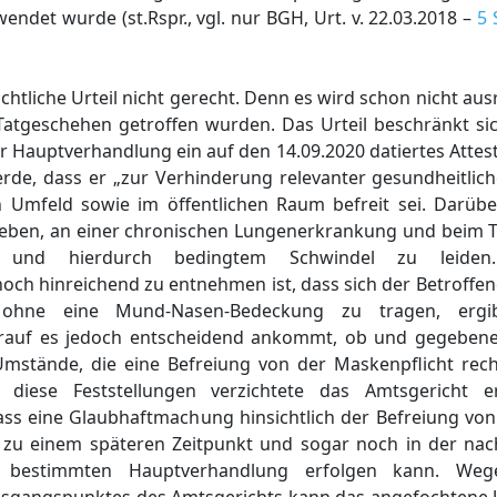
endet wurde (st.Rspr., vgl. nur BGH, Urt. v. 22.03.2018 –
5 
tliche Urteil nicht gerecht. Denn es wird schon nicht ausr
atgeschehen getroffen wurden. Das Urteil beschränkt si
der Hauptverhandlung ein auf den 14.09.2020 datiertes Attes
rde, dass er „zur Verhinderung relevanter gesundheitlich
n Umfeld sowie im öffentlichen Raum befreit sei. Darüb
eben, an einer chronischen Lungenerkrankung und beim 
t und hierdurch bedingtem Schwindel zu leide
h hinreichend zu entnehmen ist, dass sich der Betroffen
ohne eine Mund-Nasen-Bedeckung zu tragen, ergi
worauf es jedoch entscheidend ankommt, ob und gegebene
Umstände, die eine Befreiung von der Maskenpflicht rech
iese Feststellungen verzichtete das Amtsgericht ers
ass eine Glaubhaftmachung hinsichtlich der Befreiung von
h zu einem späteren Zeitpunkt und sogar noch in der na
id bestimmten Hauptverhandlung erfolgen kann. W