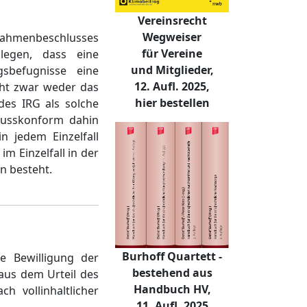
Vereinsrecht
Wegweiser
s Rahmenbeschlusses
für Vereine
legen, dass eine
und Mitglieder,
gsbefugnisse eine
12. Aufl. 2025,
acht zwar weder das
hier bestellen
des IRG als solche
lusskonform dahin
n jedem Einzelfall
m Einzelfall in der
n besteht.
Burhoff Quartett -
e Bewilligung der
bestehend aus
 aus dem Urteil des
Handbuch HV,
 vollinhaltlicher
11. Aufl. 2025