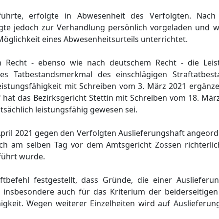
 führte, erfolgte in Abwesenheit des Verfolgten. Na
gte jedoch zur Verhandlung persönlich vorgeladen und 
öglichkeit eines Abwesenheitsurteils unterrichtet.
m Recht - ebenso wie nach deutschem Recht - die Leist
nes Tatbestandsmerkmal des einschlägigen Straftatbest
eistungsfähigkeit mit Schreiben vom 3. März 2021 ergänz
 hat das Bezirksgericht Stettin mit Schreiben vom 18. Mä
tsächlich leistungsfähig gewesen sei.
pril 2021 gegen den Verfolgten Auslieferungshaft angeord
ch am selben Tag vor dem Amtsgericht Zossen richterl
rführt wurde.
tbefehl festgestellt, dass Gründe, die einer Ausliefer
te insbesondere auch für das Kriterium der beiderseitigen
gkeit. Wegen weiterer Einzelheiten wird auf Auslieferun