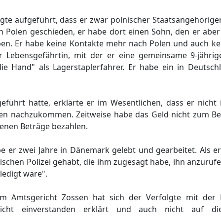
te aufgeführt, dass er zwar polnischer Staatsangehöriger
in Polen geschieden, er habe dort einen Sohn, den er aber
rben. Er habe keine Kontakte mehr nach Polen und auch kei
 Lebensgefährtin, mit der er eine gemeinsame 9-jährig
ie Hand" als Lagerstaplerfahrer. Er habe ein in Deutsc
geführt hatte, erklärte er im Wesentlichen, dass er nich
gen nachzukommen. Zeitweise habe das Geld nicht zum Be
fenen Beträge bezahlen.
be er zwei Jahre in Dänemark gelebt und gearbeitet. Als 
lnischen Polizei gehabt, die ihm zugesagt habe, ihn anzuru
ledigt wäre".
dem Amtsgericht Zossen hat sich der Verfolgte mit der
s nicht einverstanden erklärt und auch nicht auf d