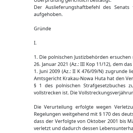
Überprüfung gerichtlich bestätigt.
Der Auslieferungshaftbefehl des Senat
aufgehoben.
Gründe
I.
1. Die polnischen Justizbehörden ersuchen 
26. Januar 2021 (Az.: III Kop 11/12), dem d
1. Juni 2009 (Az.: II K 476/09/N) zugrunde
Amtsgericht Krakau-Nowa Huta hat den Verf
§ 1 des polnischen Strafgesetzbuches zu 
vollstrecken ist. Die Vollstreckungsverjähru
Die Verurteilung erfolgte wegen Verletz
Regelungen weitgehend mit § 170 des deuts
dass der Verfolgte von Oktober 2001 bis Mä
verletzt und dadurch dessen Lebensunterha