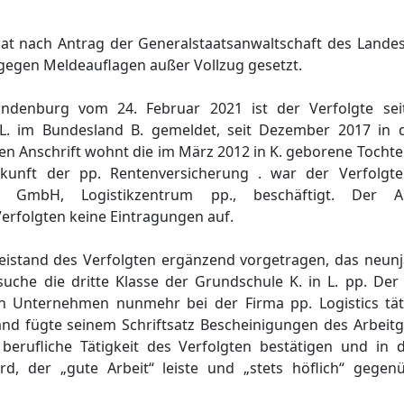
enat nach Antrag der Generalstaatsanwaltschaft des Land
 gegen Meldeauflagen außer Vollzug gesetzt.
andenburg vom 24. Februar 2021 ist der Verfolgte se
 L. im Bundesland B. gemeldet, seit Dezember 2017 in 
en Anschrift wohnt die im März 2012 in K. geborene Tochte
skunft der pp. Rentenversicherung . war der Verfolgt
r R. GmbH, Logistikzentrum pp., beschäftigt. De
Verfolgten keine Eintragungen auf.
 Beistand des Verfolgten ergänzend vorgetragen, das neun
uche die dritte Klasse der Grundschule K. in L. pp. Der 
 Unternehmen nunmehr bei der Firma pp. Logistics täti
tand fügte seinem Schriftsatz Bescheinigungen des Arbeit
berufliche Tätigkeit des Verfolgten bestätigen und in 
ird, der „gute Arbeit“ leiste und „stets höflich“ gege