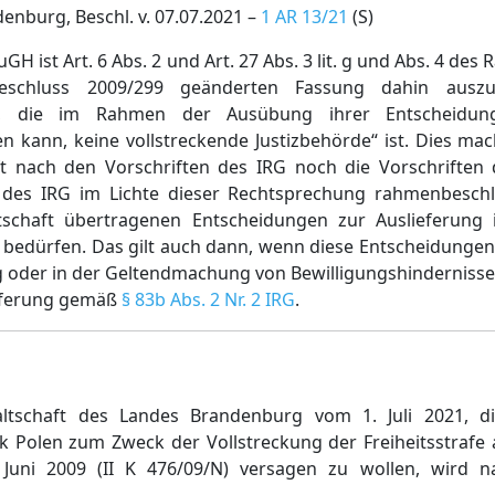
nburg, Beschl. v. 07.07.2021 –
1 AR 13/21
(S)
H ist Art. 6 Abs. 2 und Art. 27 Abs. 3 lit. g und Abs. 4 de
schluss 2009/299 geänderten Fassung dahin auszu
tes, die im Rahmen der Ausübung ihrer Entscheidun
en kann, keine vollstreckende Justizbehörde“ ist. Dies m
t nach den Vorschriften des IRG noch die Vorschriften 
n des IRG im Lichte dieser Rechtsprechung rahmenbesch
schaft übertragenen Entscheidungen zur Auslieferung i
bedürfen. Das gilt auch dann, wenn diese Entscheidungen i
g oder in der Geltendmachung von Bewilligungshindernisse
ieferung gemäß
§ 83b Abs. 2 Nr. 2 IRG
.
altschaft des Landes Brandenburg vom 1. Juli 2021, di
ik Polen zum Zweck der Vollstreckung der Freiheitsstrafe
ni 2009 (II K 476/09/N) versagen zu wollen, wird nach