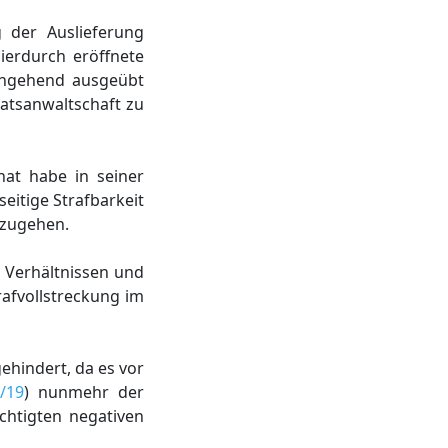
 der Auslieferung
erdurch eröffnete
ingehend ausgeübt
aatsanwaltschaft zu
nat habe in seiner
seitige Strafbarkeit
szugehen.
n Verhältnissen und
afvollstreckung im
ehindert, da es vor
/19
) nunmehr der
chtigten negativen