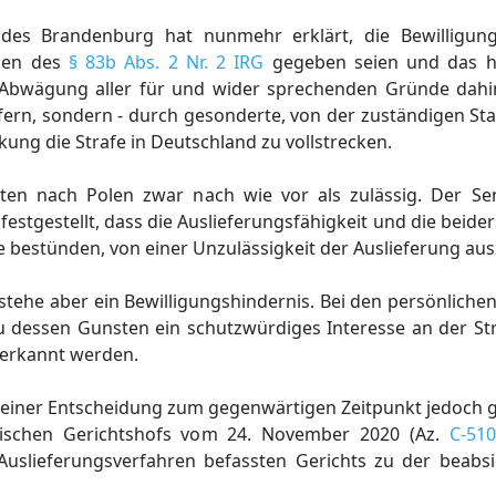
ndes Brandenburg hat nunmehr erklärt, die Bewilligung
ngen des
§ 83b Abs. 2 Nr. 2 IRG
gegeben seien und das hi
h Abwägung aller für und wider sprechenden Gründe dah
iefern, sondern - durch gesonderte, von der zuständigen St
ung die Strafe in Deutschland zu vollstrecken.
ilten nach Polen zwar nach wie vor als zulässig. Der Se
estgestellt, dass die Auslieferungsfähigkeit und die beider
 bestünden, von einer Unzulässigkeit der Auslieferung au
stehe aber ein Bewilligungshindernis. Bei den persönliche
dessen Gunsten ein schutzwürdiges Interesse an der Str
erkannt werden.
 einer Entscheidung zum gegenwärtigen Zeitpunkt jedoch g
äischen Gerichtshofs vom 24. November 2020 (Az.
C-510
uslieferungsverfahren befassten Gerichts zu der beabsi