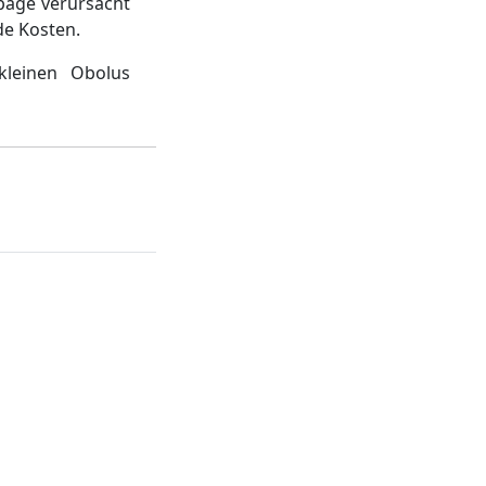
page verursacht
de Kosten.
kleinen Obolus