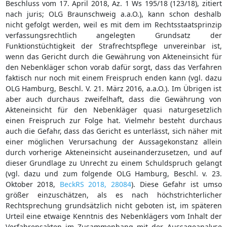
Beschluss vom 17. April 2018, Az. 1 Ws 195/18 (123/18), zitiert
nach juris; OLG Braunschweig a.a.O.), kann schon deshalb
nicht gefolgt werden, weil es mit dem im Rechtsstaatsprinzip
verfassungsrechtlich angelegten Grundsatz der
Funktionstüchtigkeit der Strafrechtspflege unvereinbar ist,
wenn das Gericht durch die Gewährung von Akteneinsicht für
den Nebenkläger schon vorab dafür sorgt, dass das Verfahren
faktisch nur noch mit einem Freispruch enden kann (vgl. dazu
OLG Hamburg, Beschl. V. 21. März 2016, a.a.O.). Im Übrigen ist
aber auch durchaus zweifelhaft, dass die Gewährung von
Akteneinsicht für den Nebenkläger quasi naturgesetzlich
einen Freispruch zur Folge hat. Vielmehr besteht durchaus
auch die Gefahr, dass das Gericht es unterlässt, sich näher mit
einer möglichen Verursachung der Aussagekonstanz allein
durch vorherige Akteneinsicht auseinanderzusetzen, und auf
dieser Grundlage zu Unrecht zu einem Schuldspruch gelangt
(vgl. dazu und zum folgende OLG Hamburg, Beschl. v. 23.
Oktober 2018,
BeckRS 2018, 28084
). Diese Gefahr ist umso
größer einzuschätzen, als es nach höchstrichterlicher
Rechtsprechung grundsätzlich nicht geboten ist, im späteren
Urteil eine etwaige Kenntnis des Nebenklägers vom Inhalt der
Verfahrensakten im Zusammenhang mit der Aussageanalyse