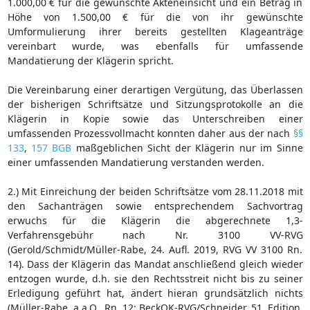
1.000,00 € für die gewünschte Akteneinsicht und ein Betrag in
Höhe von 1.500,00 € für die von ihr gewünschte
Umformulierung ihrer bereits gestellten Klageanträge
vereinbart wurde, was ebenfalls für umfassende
Mandatierung der Klägerin spricht.
Die Vereinbarung einer derartigen Vergütung, das Überlassen
der bisherigen Schriftsätze und Sitzungsprotokolle an die
Klägerin in Kopie sowie das Unterschreiben einer
umfassenden Prozessvollmacht konnten daher aus der nach
§§
133
,
157 BGB
maßgeblichen Sicht der Klägerin nur im Sinne
einer umfassenden Mandatierung verstanden werden.
2.) Mit Einreichung der beiden Schriftsätze vom 28.11.2018 mit
den Sachanträgen sowie entsprechendem Sachvortrag
erwuchs für die Klägerin die abgerechnete 1,3-
Verfahrensgebühr nach Nr. 3100 VV-RVG
(Gerold/Schmidt/Müller-Rabe, 24. Aufl. 2019, RVG VV 3100 Rn.
14). Dass der Klägerin das Mandat anschließend gleich wieder
entzogen wurde, d.h. sie den Rechtsstreit nicht bis zu seiner
Erledigung geführt hat, ändert hieran grundsätzlich nichts
(Müller-Rabe, a.a.O., Rn. 12; BeckOK-RVG/Schneider, 51. Edition,