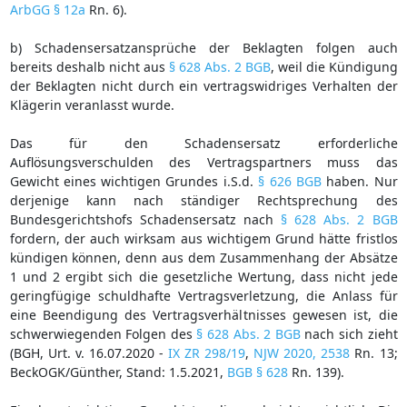
ArbGG § 12a
Rn. 6).
b) Schadensersatzansprüche der Beklagten folgen auch
bereits deshalb nicht aus
§ 628 Abs. 2 BGB
, weil die Kündigung
der Beklagten nicht durch ein vertragswidriges Verhalten der
Klägerin veranlasst wurde.
Das für den Schadensersatz erforderliche
Auflösungsverschulden des Vertragspartners muss das
Gewicht eines wichtigen Grundes i.S.d.
§ 626 BGB
haben. Nur
derjenige kann nach ständiger Rechtsprechung des
Bundesgerichtshofs Schadensersatz nach
§ 628 Abs. 2 BGB
fordern, der auch wirksam aus wichtigem Grund hätte fristlos
kündigen können, denn aus dem Zusammenhang der Absätze
1 und 2 ergibt sich die gesetzliche Wertung, dass nicht jede
geringfügige schuldhafte Vertragsverletzung, die Anlass für
eine Beendigung des Vertragsverhältnisses gewesen ist, die
schwerwiegenden Folgen des
§ 628 Abs. 2 BGB
nach sich zieht
(BGH, Urt. v. 16.07.2020 -
IX ZR 298/19
,
NJW 2020, 2538
Rn. 13;
BeckOGK/Günther, Stand: 1.5.2021,
BGB § 628
Rn. 139).