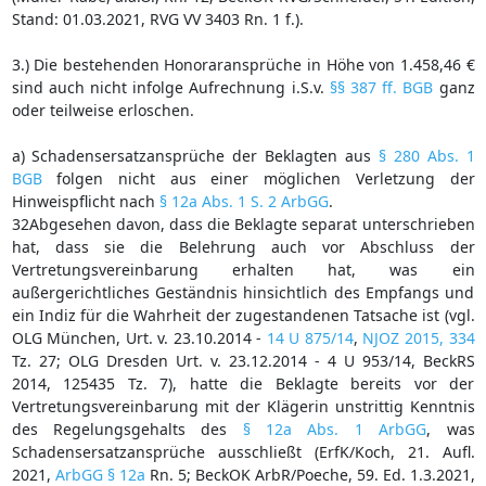
Stand: 01.03.2021, RVG VV 3403 Rn. 1 f.).
3.) Die bestehenden Honoraransprüche in Höhe von 1.458,46 €
sind auch nicht infolge Aufrechnung i.S.v.
§§ 387 ff. BGB
ganz
oder teilweise erloschen.
a) Schadensersatzansprüche der Beklagten aus
§ 280 Abs. 1
BGB
folgen nicht aus einer möglichen Verletzung der
Hinweispflicht nach
§ 12a Abs. 1 S. 2 ArbGG
.
32Abgesehen davon, dass die Beklagte separat unterschrieben
hat, dass sie die Belehrung auch vor Abschluss der
Vertretungsvereinbarung erhalten hat, was ein
außergerichtliches Geständnis hinsichtlich des Empfangs und
ein Indiz für die Wahrheit der zugestandenen Tatsache ist (vgl.
OLG München, Urt. v. 23.10.2014 -
14 U 875/14
,
NJOZ 2015, 334
Tz. 27; OLG Dresden Urt. v. 23.12.2014 - 4 U 953/14, BeckRS
2014, 125435 Tz. 7), hatte die Beklagte bereits vor der
Vertretungsvereinbarung mit der Klägerin unstrittig Kenntnis
des Regelungsgehalts des
§ 12a Abs. 1 ArbGG
, was
Schadensersatzansprüche ausschließt (ErfK/Koch, 21. Aufl.
2021,
ArbGG § 12a
Rn. 5; BeckOK ArbR/Poeche, 59. Ed. 1.3.2021,