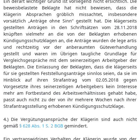
Ein derart wichtiger Grund ist vorliegend nicht ersichtlich. Die
beweisbelastete Beklagte hat nicht bewiesen, dass die
Klägerin Absprachen gröblich missachtet, insbesondere
vorsätzlich „Anträge ohne Sinn“ gestellt hat. Die klägerseits
gestellten Anträgen in den Schriftsätzen vom 28.11.2018
knüpften vielmehr an die von der Beklagten erhobenen
Kündigungsschutzklagen an, die Anträge wurden de lege artis
und rechtzeitig vor der anberaumten Güteverhandlung
gestellt und waren im Übrigen taugliche Grundlage für
Vergleichsgespräche mit dem seinerzeitigen Arbeitgeber der
Beklagten. Die Einlassung der Beklagten, dass die klägerseits
für sie gestellten Feststellungsanträge sinnlos seien, da sie im
Hinblick auf ihren Strafantrag vom 02.05.2018 gegen
Vorgesetzte ihres seinerzeitigen Arbeitgebers kein Interesse
mehr am Fortbestand des Arbeitsverhältnisses gehabt habe,
passt auch nicht zu der von ihr mehrere Wochen nach ihrer
Strafantragsstellung erhobenen Kündigungsschutzklage.
4.) Die Vergütungsansprüche der Klägerin sind auch nicht
gemäß
§ 628 Abs. 1 S. 2 BGB
gemindert.
Ein vertragswidriges Verhalten der Klägerin wurde von der