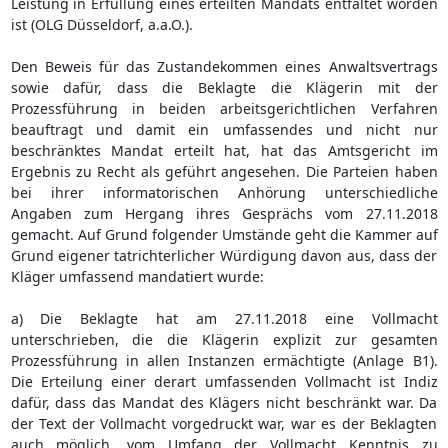
Leistung in Erfüllung eines erteilten Mandats entfaltet worden
ist (OLG Düsseldorf, a.a.O.).
Den Beweis für das Zustandekommen eines Anwaltsvertrags
sowie dafür, dass die Beklagte die Klägerin mit der
Prozessführung in beiden arbeitsgerichtlichen Verfahren
beauftragt und damit ein umfassendes und nicht nur
beschränktes Mandat erteilt hat, hat das Amtsgericht im
Ergebnis zu Recht als geführt angesehen. Die Parteien haben
bei ihrer informatorischen Anhörung unterschiedliche
Angaben zum Hergang ihres Gesprächs vom 27.11.2018
gemacht. Auf Grund folgender Umstände geht die Kammer auf
Grund eigener tatrichterlicher Würdigung davon aus, dass der
Kläger umfassend mandatiert wurde:
a) Die Beklagte hat am 27.11.2018 eine Vollmacht
unterschrieben, die die Klägerin explizit zur gesamten
Prozessführung in allen Instanzen ermächtigte (Anlage B1).
Die Erteilung einer derart umfassenden Vollmacht ist Indiz
dafür, dass das Mandat des Klägers nicht beschränkt war. Da
der Text der Vollmacht vorgedruckt war, war es der Beklagten
auch möglich, vom Umfang der Vollmacht Kenntnis zu