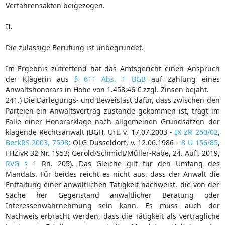
Verfahrensakten beigezogen.
II.
Die zulässige Berufung ist unbegründet.
Im Ergebnis zutreffend hat das Amtsgericht einen Anspruch
der Klägerin aus
§ 611 Abs. 1 BGB
auf Zahlung eines
Anwaltshonorars in Höhe von 1.458,46 € zzgl. Zinsen bejaht.
241.) Die Darlegungs- und Beweislast dafür, dass zwischen den
Parteien ein Anwaltsvertrag zustande gekommen ist, trägt im
Falle einer Honorarklage nach allgemeinen Grundsätzen der
klagende Rechtsanwalt (BGH, Urt. v. 17.07.2003 -
IX ZR 250/02
,
BeckRS 2003, 7598
; OLG Düsseldorf, v. 12.06.1986 -
8 U 156/85
,
FHZivR 32 Nr. 1953; Gerold/Schmidt/Müller-Rabe, 24. Aufl. 2019,
RVG § 1
Rn. 205). Das Gleiche gilt für den Umfang des
Mandats. Für beides reicht es nicht aus, dass der Anwalt die
Entfaltung einer anwaltlichen Tätigkeit nachweist, die von der
Sache her Gegenstand anwaltlicher Beratung oder
Interessenwahrnehmung sein kann. Es muss auch der
Nachweis erbracht werden, dass die Tätigkeit als vertragliche