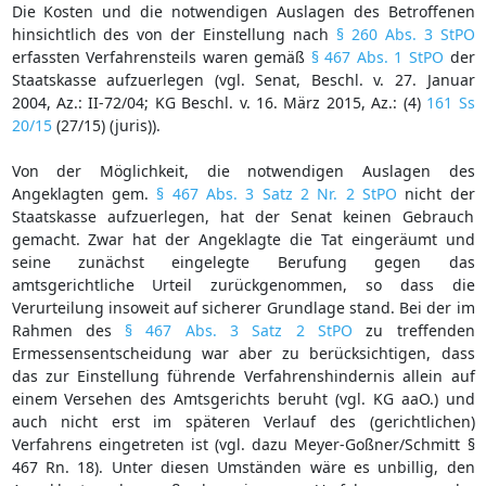
Die Kosten und die notwendigen Auslagen des Betroffenen
hinsichtlich des von der Einstellung nach
§ 260 Abs. 3 StPO
erfassten Verfahrensteils waren gemäß
§ 467 Abs. 1 StPO
der
Staatskasse aufzuerlegen (vgl. Senat, Beschl. v. 27. Januar
2004, Az.: II-72/04; KG Beschl. v. 16. März 2015, Az.: (4)
161 Ss
20/15
(27/15) (juris)).
Von der Möglichkeit, die notwendigen Auslagen des
Angeklagten gem.
§ 467 Abs. 3 Satz 2 Nr. 2 StPO
nicht der
Staatskasse aufzuerlegen, hat der Senat keinen Gebrauch
gemacht. Zwar hat der Angeklagte die Tat eingeräumt und
seine zunächst eingelegte Berufung gegen das
amtsgerichtliche Urteil zurückgenommen, so dass die
Verurteilung insoweit auf sicherer Grundlage stand. Bei der im
Rahmen des
§ 467 Abs. 3 Satz 2 StPO
zu treffenden
Ermessensentscheidung war aber zu berücksichtigen, dass
das zur Einstellung führende Verfahrenshindernis allein auf
einem Versehen des Amtsgerichts beruht (vgl. KG aaO.) und
auch nicht erst im späteren Verlauf des (gerichtlichen)
Verfahrens eingetreten ist (vgl. dazu Meyer-Goßner/Schmitt §
467 Rn. 18). Unter diesen Umständen wäre es unbillig, den