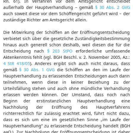
Rn. 61). In Verfahren vor dem Amtsgericht entscheidet
außerhalb der Hauptverhandlung – gemäß
§ 30 Abs. 2 GVG
auch soweit diese vor dem Schöffengericht geführt wird – der
zuständige Richter am Amtsgericht allein.
Die Mitwirkung der Schöffen an der Eröffnungsentscheidung
verbietet sich über die gesetzliche Zuständigkeitsbestimmung
hinaus auch generell schon deshalb, weil diesen die für die
Entscheidung nach
§ 203 StPO
erforderliche umfassende
Aktenkenntnis fehlt (vgl. BGH Beschl. v. 2. November 2005, Az.:
4 StR 418/05
). Anderes ergibt sich auch nicht daraus, dass
gemäß
§ 30 Abs. 1 GVG
die Schöffen an den im Laufe der
Hauptverhandlung zu erlassenden Entscheidungen auch dann
teilnehmen, wenn diese in keiner Beziehung zu der
Urteilsfällung stehen und auch ohne mündliche Verhandlung
erlassen werden können. Der Umstand, dass noch nach
Beginn der erstinstanzlichen Hauptverhandlung eine
Nachholung der Eröffnung des Hauptverfahrens
richterrechtlich für zulässig erachtet wird, führt nicht dazu,
dass es sich um eine im gesetzlichen Sinne „im Laufe der
Hauptverhandlung“ zu erlassende Entscheidung handelt (BGH
aaO.). Zur Nachholung der Eröffnungsentscheidung ist daher