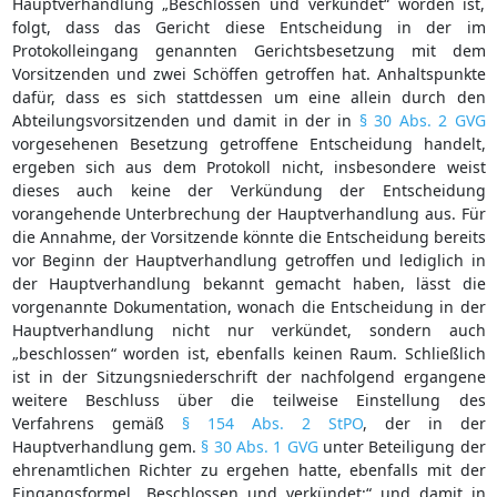
Hauptverhandlung „Beschlossen und verkündet“ worden ist,
folgt, dass das Gericht diese Entscheidung in der im
Protokolleingang genannten Gerichtsbesetzung mit dem
Vorsitzenden und zwei Schöffen getroffen hat. Anhaltspunkte
dafür, dass es sich stattdessen um eine allein durch den
Abteilungsvorsitzenden und damit in der in
§ 30 Abs. 2 GVG
vorgesehenen Besetzung getroffene Entscheidung handelt,
ergeben sich aus dem Protokoll nicht, insbesondere weist
dieses auch keine der Verkündung der Entscheidung
vorangehende Unterbrechung der Hauptverhandlung aus. Für
die Annahme, der Vorsitzende könnte die Entscheidung bereits
vor Beginn der Hauptverhandlung getroffen und lediglich in
der Hauptverhandlung bekannt gemacht haben, lässt die
vorgenannte Dokumentation, wonach die Entscheidung in der
Hauptverhandlung nicht nur verkündet, sondern auch
„beschlossen“ worden ist, ebenfalls keinen Raum. Schließlich
ist in der Sitzungsniederschrift der nachfolgend ergangene
weitere Beschluss über die teilweise Einstellung des
Verfahrens gemäß
§ 154 Abs. 2 StPO
, der in der
Hauptverhandlung gem.
§ 30 Abs. 1 GVG
unter Beteiligung der
ehrenamtlichen Richter zu ergehen hatte, ebenfalls mit der
Eingangsformel „Beschlossen und verkündet:“ und damit in