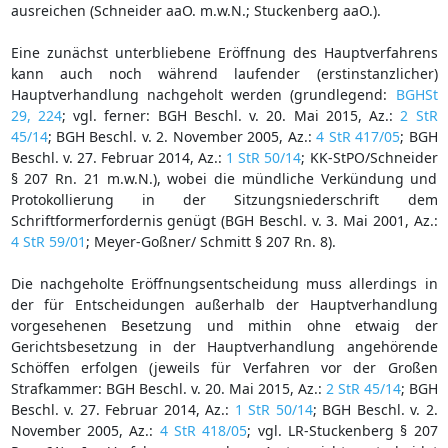
ausreichen (Schneider aaO. m.w.N.; Stuckenberg aaO.).
Eine zunächst unterbliebene Eröffnung des Hauptverfahrens
kann auch noch während laufender (erstinstanzlicher)
Hauptverhandlung nachgeholt werden (grundlegend:
BGHSt
29, 224
; vgl. ferner: BGH Beschl. v. 20. Mai 2015, Az.:
2 StR
45/14
; BGH Beschl. v. 2. November 2005, Az.:
4 StR 417/05
; BGH
Beschl. v. 27. Februar 2014, Az.:
1 StR 50/14
; KK-StPO/Schneider
§ 207 Rn. 21 m.w.N.), wobei die mündliche Verkündung und
Protokollierung in der Sitzungsniederschrift dem
Schriftformerfordernis genügt (BGH Beschl. v. 3. Mai 2001, Az.:
4 StR 59/01
; Meyer-Goßner/ Schmitt § 207 Rn. 8).
Die nachgeholte Eröffnungsentscheidung muss allerdings in
der für Entscheidungen außerhalb der Hauptverhandlung
vorgesehenen Besetzung und mithin ohne etwaig der
Gerichtsbesetzung in der Hauptverhandlung angehörende
Schöffen erfolgen (jeweils für Verfahren vor der Großen
Strafkammer: BGH Beschl. v. 20. Mai 2015, Az.:
2 StR 45/14
; BGH
Beschl. v. 27. Februar 2014, Az.:
1 StR 50/14
; BGH Beschl. v. 2.
November 2005, Az.:
4 StR 418/05
; vgl. LR-Stuckenberg § 207