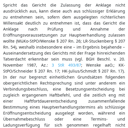
Spricht das Gericht die Zulassung der Anklage nicht
ausdrücklich aus, kann diese auch aus schlüssiger Erklärung
zu entnehmen sein, sofern dem ausgelegten richterlichen
Willensakt deutlich zu entnehmen ist, dass das Gericht die
Anklage nach Prüfung und Annahme der
Eröffnungsvoraussetzungen zur Hauptverhandlung zulassen
wollte (MüKo-StPO/Wenske § 207 Rn. 26; LR-Stuckenberg § 207
Rn. 54), weshalb insbesondere eine – im Ergebnis bejahende –
Auseinandersetzung des Gerichts mit der Frage hinreichenden
Tatverdacht erkennbar sein muss (vgl. BGH Beschl. v. 20.
November 1987, Az.:
3 StR 493/87
; Wenske aaO.; KK-
StPO/Schneider § 207 Rn. 17; HK-Julius/Schmidt § 207 Rn. 17).
In der nur begrenzt einheitlichen Grundsätzen folgenden
obergerichtlichen Rechtsprechung sind unter anderem ein
Verbindungsbeschluss, eine Besetzungsentscheidung bei
zugleich ergangenem Haftbefehl, und die zeitlich eng mit
einer Haftfortdauerentscheidung zusammenfallende
Bestimmung eines Hauptverhandlungstermins als schlüssige
Eröffnungsentscheidung ausgelegt worden, während ein
Übernahmebeschluss oder eine Termins- und
Ladungsverfügung für sich genommen regelhaft nicht