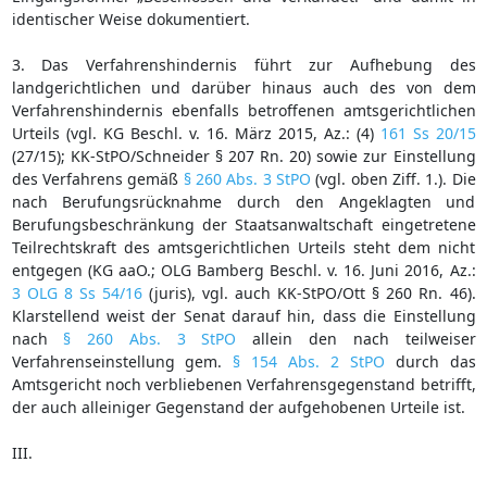
identischer Weise dokumentiert.
3. Das Verfahrenshindernis führt zur Aufhebung des
landgerichtlichen und darüber hinaus auch des von dem
Verfahrenshindernis ebenfalls betroffenen amtsgerichtlichen
Urteils (vgl. KG Beschl. v. 16. März 2015, Az.: (4)
161 Ss 20/15
(27/15); KK-StPO/Schneider § 207 Rn. 20) sowie zur Einstellung
des Verfahrens gemäß
§ 260 Abs. 3 StPO
(vgl. oben Ziff. 1.). Die
nach Berufungsrücknahme durch den Angeklagten und
Berufungsbeschränkung der Staatsanwaltschaft eingetretene
Teilrechtskraft des amtsgerichtlichen Urteils steht dem nicht
entgegen (KG aaO.; OLG Bamberg Beschl. v. 16. Juni 2016, Az.:
3 OLG 8 Ss 54/16
(juris), vgl. auch KK-StPO/Ott § 260 Rn. 46).
Klarstellend weist der Senat darauf hin, dass die Einstellung
nach
§ 260 Abs. 3 StPO
allein den nach teilweiser
Verfahrenseinstellung gem.
§ 154 Abs. 2 StPO
durch das
Amtsgericht noch verbliebenen Verfahrensgegenstand betrifft,
der auch alleiniger Gegenstand der aufgehobenen Urteile ist.
III.