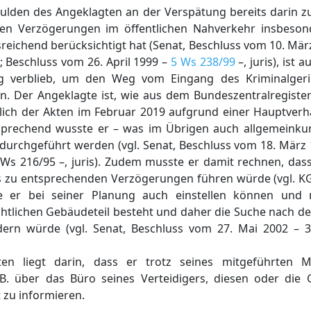
lden des Angeklagten an der Verspätung bereits darin zu 
nen Verzögerungen im öffentlichen Nahverkehr insbeson
sreichend berücksichtigt hat (Senat, Beschluss vom 10. Mär
; Beschluss vom 26. April 1999 –
5 Ws 238/99
–, juris), ist 
g verblieb, um den Weg vom Eingang des Kriminalgeri
. Der Angeklagte ist, wie aus dem Bundeszentralregistera
slich der Akten im Februar 2019 aufgrund einer Hauptver
tsprechend wusste er – was im Übrigen auch allgemeinkun
 durchgeführt werden (vgl. Senat, Beschluss vom 18. März
5 Ws 216/95 –, juris). Zudem musste er damit rechnen, da
s zu entsprechenden Verzögerungen führen würde (vgl. KG
ätte er bei seiner Planung auch einstellen können und
ichtlichen Gebäudeteil besteht und daher die Suche nach 
ordern würde (vgl. Senat, Beschluss vom 27. Mai 2002 – 
en liegt darin, dass er trotz seines mitgeführten Mo
 über das Büro seines Verteidigers, diesen oder die G
 zu informieren.