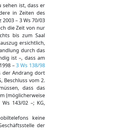
sehen ist, dass er
dere in Zeiten des
z 2003 – 3 Ws 70/03
auch die Zeit von nur
chts bis zum Saal
uszug ersichtlich,
handlung durch das
dig ist –, dass am
 1998 –
3 Ws 138/98
ss der Andrang dort
, Beschluss vom 2.
 müssen, dass das
dem (möglicherweise
3 Ws 143/02 –; KG,
biltelefons keine
eschäftsstelle der