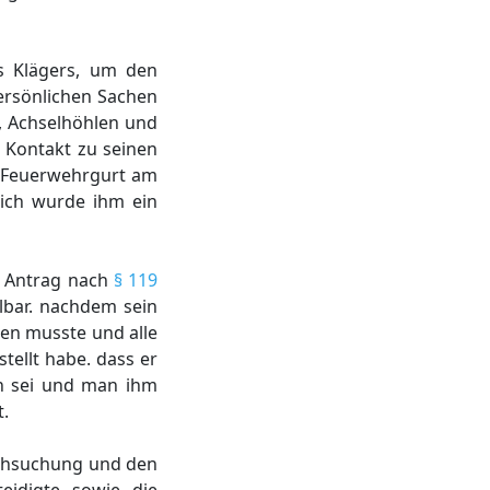
s Klägers, um den
persönlichen Sachen
, Achselhöhlen und
 Kontakt zu seinen
s Feuerwehrgurt am
lich wurde ihm ein
en Antrag nach
§ 119
lbar. nachdem sein
den musste und alle
tellt habe. dass er
n sei und man ihm
t.
urchsuchung und den