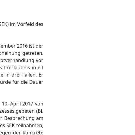
EK) im Vorfeld des
zember 2016 ist der
rscheinung getreten.
uptverhandlung vor
hrerlaubnis in elf
 in drei Fällen. Er
wurde für die Dauer
 10. April 2017 von
zesses gebeten (BI.
ner Besprechung am
des SEK teilnahmen,
gegen der konkrete