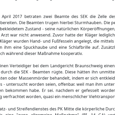
pril 2017 betraten zwei Beamte des SEK die Zelle de
zubereiten. Die Beamten trugen hierbei Sturmhauben. Die 
bekleidetem Zustand - seine natürlichen Körperöffnungen
rzt war nicht anwesend. Zuvor hatte der Kläger lediglich
Kläger wurden Hand- und Fußfesseln angelegt, die mittel
n ihm eine Spuckhaube und eine Schlafbrille auf. Zusätz
 sich während dieser Maßnahme kooperativ.
 seinen Verteidiger bei dem Landgericht Braunschweig ein
durch die SEK - Beamten rügte. Diese hätten ihn unmitte
isten oder Massenmörder behandelt, indem er sich entklei
s - untersucht worden seien, offenbar. weil man ihm unters
ben bekommen habe. Er sei. nachdem er gefesselt worde
g verfrachtet worden, quasi ein menschlicher Viehtranspor
satz- und Streifendienstes des PK Mitte die körperliche D