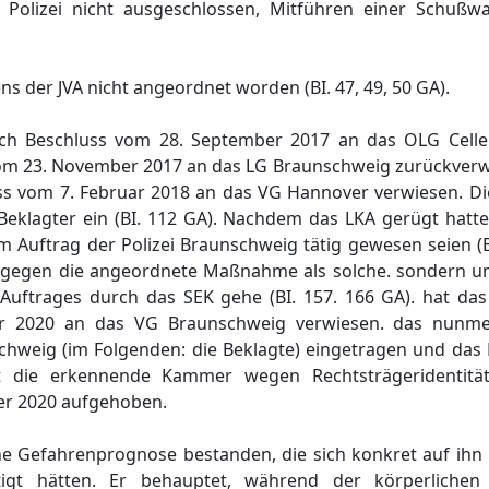
Polizei nicht ausgeschlossen, Mitführen einer Schußwa
ns der JVA nicht angeordnet worden (BI. 47, 49, 50 GA).
rch Beschluss vom 28. September 2017 an das OLG Celle
om 23. November 2017 an das LG Braunschweig zurückver
ss vom 7. Februar 2018 an das VG Hannover verwiesen. Di
eklagter ein (BI. 112 GA). Nachdem das LKA gerügt hatte,
m Auftrag der Polizei Braunschweig tätig gewesen seien (
cht gegen die angeordnete Maßnahme als solche. sondern 
Auftrages durch das SEK gehe (BI. 157. 166 GA). hat d
uar 2020 an das VG Braunschweig verwiesen. das nunme
nschweig (im Folgenden: die Beklagte) eingetragen und da
t die erkennende Kammer wegen Rechtsträgeridentität
er 2020 aufgehoben.
ine Gefahrenprognose bestanden, die sich konkret auf ih
igt hätten. Er behauptet, während der körperliche