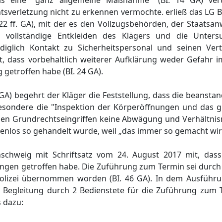
 als eine "ganz allgemeine Maßnahme" (BI. 14 GA) vert
tsverletzung nicht zu erkennen vermochte. erließ das LG 
22 ff. GA), mit der es den Vollzugsbehörden, der Staatsa
s vollständige Entkleiden des Klägers und die Unters
iglich Kontakt zu Sicherheitspersonal und seinen Vert
t, dass vorbehaltlich weiterer Aufklärung weder Gefahr 
getroffen habe (BI. 24 GA).
0 GA) begehrt der Kläger die Feststellung, dass die bean
besondere die "Inspektion der Körperöffnungen und das
esen Grundrechtseingriffen keine Abwägung und Verhältni
los so gehandelt wurde, weil „das immer so gemacht wir
schweig mit Schriftsatz vom 24. August 2017 mit, dass
n getroffen habe. Die Zuführung zum Termin sei durch di
Polizei übernommen worden (BI. 46 GA). In dem Ausführ
ie Begleitung durch 2 Bedienstete für die Zuführung zum
 dazu: