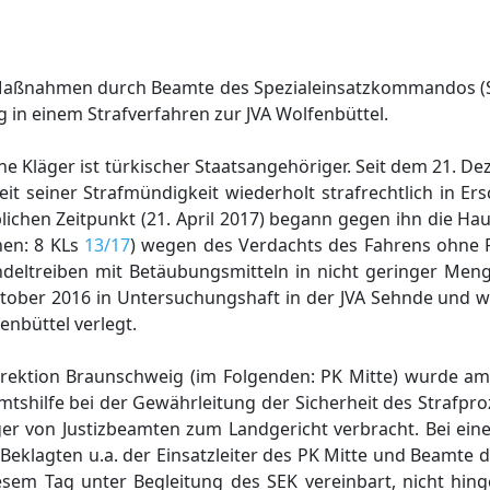
e Maßnahmen durch Beamte des Spezialeinsatzkommandos (S
in einem Strafverfahren zur JVA Wolfenbüttel.
e Kläger ist türkischer Staatsangehöriger. Seit dem 21. De
 seit seiner Strafmündigkeit wiederholt strafrechtlich in E
chen Zeitpunkt (21. April 2017) begann gegen ihn die Ha
hen: 8 KLs
13/17
) wegen des Verdachts des Fahrens ohne Fa
deltreiben mit Betäubungsmitteln in nicht geringer Menge
Oktober 2016 in Untersuchungshaft in der JVA Sehnde und 
enbüttel verlegt.
direktion Braunschweig (im Folgenden: PK Mitte) wurde am
shilfe bei der Gewährleitung der Sicherheit des Strafpro
ger von Justizbeamten zum Landgericht verbracht. Bei ei
r Beklagten u.a. der Einsatzleiter des PK Mitte und Beamte 
sem Tag unter Begleitung des SEK vereinbart, nicht hin