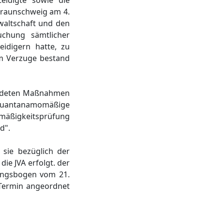
eidigte sowie die
Braunschweig am 4.
nwaltschaft und den
uchung sämtlicher
eidigern hatte, zu
im Verzuge bestand
standeten Maßnahmen
 guantanamomäßige
smäßigkeitsprüfung
d".
 sie bezüglich der
e JVA erfolgt. der
ungsbogen vom 21.
 Termin angeordnet