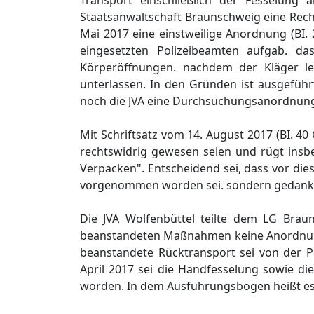
Transport einschließlich der Fesselung
Staatsanwaltschaft Braunschweig eine Rech
Mai 2017 eine einstweilige Anordnung (BI. 
eingesetzten Polizeibeamten aufgab. da
Körperöffnungen. nachdem der Kläger led
unterlassen. In den Gründen ist ausgeführ
noch die JVA eine Durchsuchungsanordnung 
Mit Schriftsatz vom 14. August 2017 (BI. 4
rechtswidrig gewesen seien und rügt ins
Verpacken". Entscheidend sei, dass vor di
vorgenommen worden sei. sondern gedanken
Die JVA Wolfenbüttel teilte dem LG Braun
beanstandeten Maßnahmen keine Anordnunge
beanstandete Rücktransport sei von der 
April 2017 sei die Handfesselung sowie d
worden. In dem Ausführungsbogen heißt es