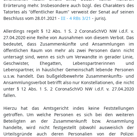
Erörterung mehr. Insbesondere auch bzgl. des Charakters des
Tatortes als "öffentlicher Raum" verweist der Senat auf seinen
Beschluss vom 28.01.2021 -
III - 4 RBs 3/21
- juris).
Allerdings regelt § 12 Abs. 1 S. 2 CoronaSchVO NW i.d.F. v.
27.04.2020 eine Reihe von Ausnahmen von diesem Verbot. Das
bedeutet, dass Zusammenkünfte und Ansammlungen im
öffentlichen Raum von mehr als zwei Personen dann nicht
untersagt sind, wenn es sich um Verwandte in gerader Linie,
Geschwister, Ehegatten, Lebenspartnerinnen und
Lebenspartner, in häuslicher Gemeinschaft lebende Personen
u.s.w. handelt. Das bußgeldbewehrte Zusammenkunfts- und
Ansammlungsverbot betrifft also nur Konstellationen, die nicht
unter § 12 Abs. 1 S. 2 CoronaSchVO NW i.d.F. v. 27.04.2020
fallen.
Hierzu hat das Amtsgericht indes keine Feststellungen
getroffen. Um welche Personen es sich bei den weiteren
Beteiligten an der Zusammenkunft bzw. Ansammlung
handelte, wird nicht festgestellt (obwohl ausweislich der
Urteilsgründe auch deren Personalien von der Polizei