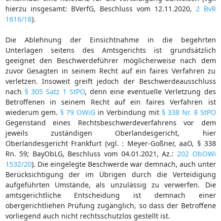
hierzu insgesamt: BVerfG, Beschluss vom 12.11.2020,
2 BvR
1616/18
).
Die Ablehnung der Einsichtnahme in die begehrten
Unterlagen seitens des Amtsgerichts ist grundsätzlich
geeignet den Beschwerdeführer möglicherweise nach dem
zuvor Gesagten in seinem Recht auf ein faires Verfahren zu
verletzen. Insoweit greift jedoch der Beschwerdeausschluss
nach
§ 305 Satz 1 StPO
, denn eine eventuelle Verletzung des
Betroffenen in seinem Recht auf ein faires Verfahren ist
wiederum gem.
§ 79 OWiG
in Verbindung mit
§ 338 Nr. 8 StPO
Gegenstand eines Rechtsbeschwerdeverfahrens vor dem
jeweils zuständigen Oberlandesgericht, hier
Oberlandesgericht Frankfurt (vgl. : Meyer-Goßner, aaO, § 338
Rn. 59; BayObLG, Beschluss vom 04.01.2021, Az.:
202 ObOWi
1532/20
). Die eingelegte Beschwerde war demnach, auch unter
Berücksichtigung der im Übrigen durch die Verteidigung
aufgeführten Umstände, als unzulässig zu verwerfen. Die
amtsgerichtliche Entscheidung ist demnach einer
obergerichtliehen Prüfung zugänglich, so dass der Betroffene
vorliegend auch nicht rechtsschutzlos gestellt ist.