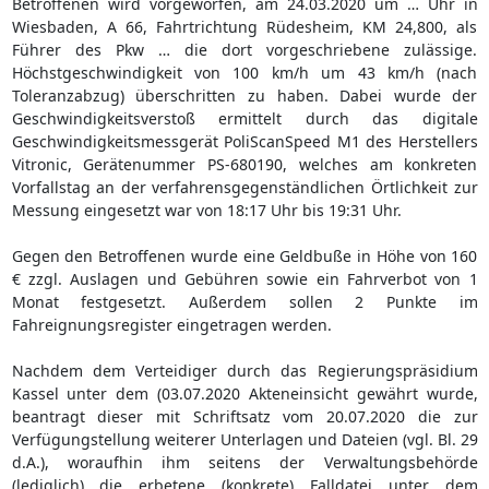
Betroffenen wird vorgeworfen, am 24.03.2020 um … Uhr in
Wiesbaden, A 66, Fahrtrichtung Rüdesheim, KM 24,800, als
Führer des Pkw … die dort vorgeschriebene zulässige.
Höchstgeschwindigkeit von 100 km/h um 43 km/h (nach
Toleranzabzug) überschritten zu haben. Dabei wurde der
Geschwindigkeitsverstoß ermittelt durch das digitale
Geschwindigkeitsmessgerät PoliScanSpeed M1 des Herstellers
Vitronic, Gerätenummer PS-680190, welches am konkreten
Vorfallstag an der verfahrensgegenständlichen Örtlichkeit zur
Messung eingesetzt war von 18:17 Uhr bis 19:31 Uhr.
Gegen den Betroffenen wurde eine Geldbuße in Höhe von 160
€ zzgl. Auslagen und Gebühren sowie ein Fahrverbot von 1
Monat festgesetzt. Außerdem sollen 2 Punkte im
Fahreignungsregister eingetragen werden.
Nachdem dem Verteidiger durch das Regierungspräsidium
Kassel unter dem (03.07.2020 Akteneinsicht gewährt wurde,
beantragt dieser mit Schriftsatz vom 20.07.2020 die zur
Verfügungstellung weiterer Unterlagen und Dateien (vgl. Bl. 29
d.A.), woraufhin ihm seitens der Verwaltungsbehörde
(lediglich) die erbetene (konkrete) Falldatei unter dem