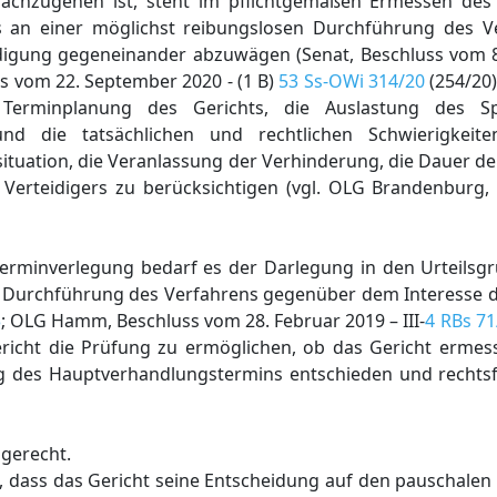
achzugehen ist, steht im pflichtgemäßen Ermessen des 
es an einer möglichst reibungslosen Durchführung des 
eidigung gegeneinander abzuwägen (Senat, Beschluss vom 
s vom 22. September 2020 - (1 B)
53 Ss-OWi 314/20
(254/20) 
 Terminplanung des Gerichts, die Auslastung des Sp
nd die tatsächlichen und rechtlichen Schwierigkeit
ssituation, die Veranlassung der Verhinderung, die Dauer 
 Verteidigers zu berücksichtigen (vgl. OLG Brandenburg,
Terminverlegung bedarf es der Darlegung in den Urteils
n Durchführung des Verfahrens gegenüber dem Interesse d
3
; OLG Hamm, Beschluss vom 28. Februar 2019 – III-
4 RBs 71
icht die Prüfung zu ermöglichen, ob das Gericht ermess
g des Hauptverhandlungstermins entschieden und rechtsfe
 gerecht.
n, dass das Gericht seine Entscheidung auf den pauschalen