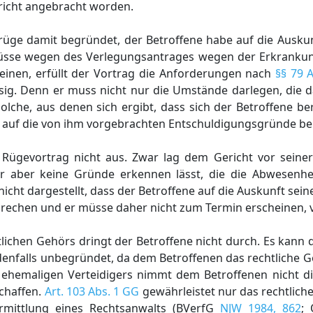
ericht angebracht worden.
srüge damit begründet, der Betroffene habe auf die Ausku
, müsse wegen des Verlegungsantrages wegen der Erkrankun
inen, erfüllt der Vortrag die Anforderungen nach
§§ 79 
ssig. Denn er muss nicht nur die Umstände darlegen, die 
lche, aus denen sich ergibt, dass sich der Betroffene ber
 auf die von ihm vorgebrachten Entschuldigungsgründe be
Rügevortrag nicht aus. Zwar lag dem Gericht vor seine
er aber keine Gründe erkennen lässt, die die Abwesenhe
cht dargestellt, dass der Betroffene auf die Auskunft seine
echen und er müsse daher nicht zum Termin erscheinen, v
lichen Gehörs dringt der Betroffene nicht durch. Es kann 
edenfalls unbegründet, da dem Betroffenen das rechtliche G
ehemaligen Verteidigers nimmt dem Betroffenen nicht die
schaffen.
Art. 103 Abs. 1 GG
gewährleistet nur das rechtliche
rmittlung eines Rechtsanwalts (BVerfG
NJW 1984, 862
;