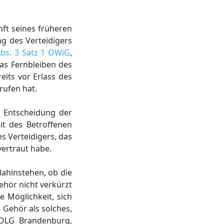
nft seines früheren
g des Verteidigers
Abs. 3 Satz 1 OWiG
,
das Fernbleiben des
eits vor Erlass des
rufen hat.
r Entscheidung der
it des Betroffenen
s Verteidigers, das
ertraut habe.
dahinstehen, ob die
ehör nicht verkürzt
 Möglichkeit, sich
 Gehör als solches,
 OLG Brandenburg,