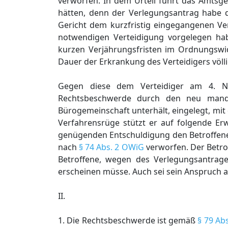
verworfen. In dem Urteil führt das Amtsge
hätten, denn der Verlegungsantrag habe d
Gericht dem kurzfristig eingegangenen Ver
notwendigen Verteidigung vorgelegen h
kurzen Verjährungsfristen im Ordnungswi
Dauer der Erkrankung des Verteidigers völli
Gegen diese dem Verteidiger am 4. Nov
Rechtsbeschwerde durch den neu mandat
Bürogemeinschaft unterhält, eingelegt, mit 
Verfahrensrüge stützt er auf folgende E
genügenden Entschuldigung den Betroffenen
nach
§ 74 Abs. 2 OWiG
verworfen. Der Betrof
Betroffene, wegen des Verlegungsantrag
erscheinen müsse. Auch sei sein Anspruch a
II.
1. Die Rechtsbeschwerde ist gemäß
§ 79 Abs