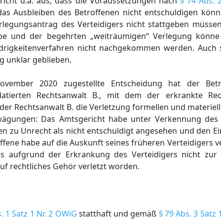
richt u.a. aus, dass die Voraussetzungen nach
§ 74 Abs.
as Ausbleiben des Betroffenen nicht entschuldigen kön
legungsantrag des Verteidigers nicht stattgeben müssen, 
abe und der begehrten „weiträumigen“ Verlegung könn
drigkeitenverfahren nicht nachgekommen werden. Auch s
g unklar geblieben.
ember 2020 zugestellte Entscheidung hat der Betro
ierten Rechtsanwalt B., mit dem der erkrankte Rec
der Rechtsanwalt B. die Verletzung formellen und materiell
rwägungen: Das Amtsgericht habe unter Verkennung des 
 zu Unrecht als nicht entschuldigt angesehen und den Ein
fene habe auf die Auskunft seines früheren Verteidigers ver
es aufgrund der Erkrankung des Verteidigers nicht zur
uf rechtliches Gehör verletzt worden.
. 1 Satz 1 Nr. 2 OWiG
statthaft und gemäß
§ 79 Abs. 3 Satz