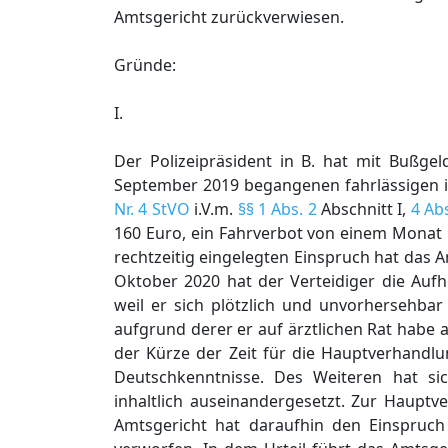
Amtsgericht zurückverwiesen.
Gründe:
I.
Der Polizeipräsident in B. hat mit Bußg
September 2019 begangenen fahrlässigen 
Nr. 4 StVO
i.V.m.
§§ 1 Abs. 2
Abschnitt I,
4 Abs
160 Euro, ein Fahrverbot von einem Mona
rechtzeitig eingelegten Einspruch hat das
Oktober 2020 hat der Verteidiger die Auf
weil er sich plötzlich und unvorhersehba
aufgrund derer er auf ärztlichen Rat habe 
der Kürze der Zeit für die Hauptverhandlu
Deutschkenntnisse. Des Weiteren hat si
inhaltlich auseinandergesetzt. Zur Hauptv
Amtsgericht hat daraufhin den Einspruc