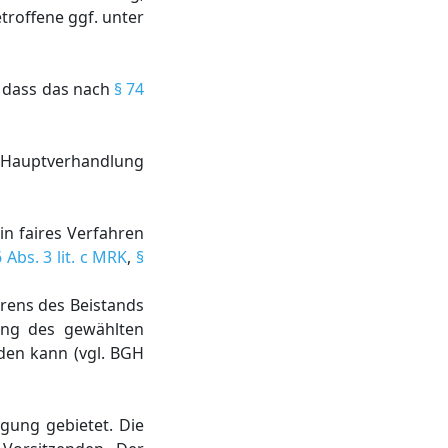
etroffene ggf. unter
, dass das nach
§ 74
r Hauptverhandlung
n faires Verfahren
6 Abs. 3 lit. c MRK
,
§
hrens des Beistands
rung des gewählten
den kann (vgl. BGH
egung gebietet. Die