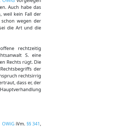
 2 OWiG
vorgelegen
nen. Auch habe das
weil kein Fall der
e schon wegen der
ei die Art und die
ffene rechtzeitig
htsanwalt S. eine
en Rechts rügt. Die
Rechtsbegriffs der
spruch rechtsirrig
traut, dass er, der
 Hauptverhandlung
 1 OWiG
iVm.
§§ 341
,