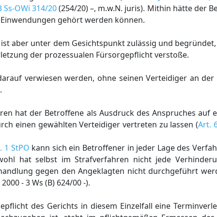
3 Ss-OWi 314/20
(254/20) –, m.w.N. juris). Mithin hätte der B
n Einwendungen gehört werden können.
 ist aber unter dem Gesichtspunkt zulässig und begründet
letzung der prozessualen Fürsorgepflicht verstoße.
t darauf verwiesen werden, ohne seinen Verteidiger an de
.
n hat der Betroffene als Ausdruck des Anspruches auf ei
rch einen gewählten Verteidiger vertreten zu lassen (
Art. 
S. 1 StPO
kann sich ein Betroffener in jeder Lage des Verfa
wohl hat selbst im Strafverfahren nicht jede Verhinde
erhandlung gegen den Angeklagten nicht durchgeführt wer
2000 - 3 Ws (B) 624/00 -).
epflicht des Gerichts in diesem Einzelfall eine Terminverl