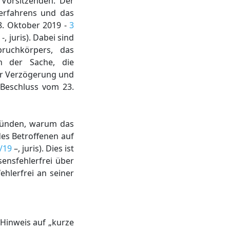
Vorsitzenden. Der
Verfahrens und das
8. Oktober 2019 -
3
-, juris). Dabei sind
ruchkörpers, das
en der Sache, die
der Verzögerung und
 Beschluss vom 23.
gründen, warum das
es Betroffenen auf
/19
–, juris). Dies ist
ensfehlerfrei über
hlerfrei an seiner
 Hinweis auf „kurze