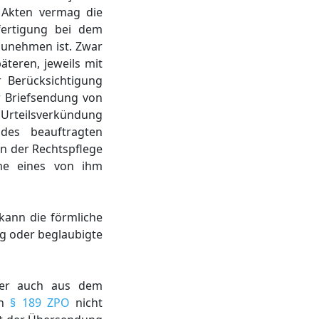
 Akten vermag die
fertigung bei dem
zunehmen ist. Zwar
äteren, jeweils mit
r Berücksichtigung
r Briefsendung von
r Urteilsverkündung
 des beauftragten
gan der Rechtspflege
me eines von ihm
 kann die förmliche
ng oder beglaubigte
aber auch aus dem
ch
§ 189 ZPO
nicht