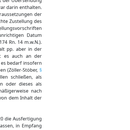
it der Übersendung
ar darin enthalten.
raussetzungen der
chte Zustellung des
llungsvorschriften
unrichtigen Datum
174 Rn. 14 m.w.N.).
lt pp. aber in der
lt es auch an der
 es bedarf insofern
n (Zöller-Stöber,
§
len schließen, als
n oder dieses als
mäßigerweise nach
von dem Inhalt der
20 die Ausfertigung
lassen, in Empfang