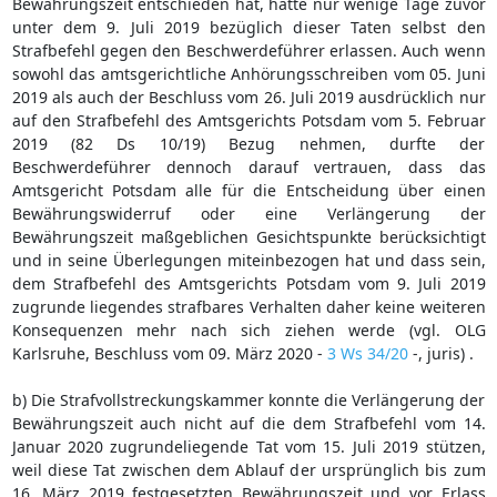
Bewährungszeit entschieden hat, hatte nur wenige Tage zuvor
unter dem 9. Juli 2019 bezüglich dieser Taten selbst den
Strafbefehl gegen den Beschwerdeführer erlassen. Auch wenn
sowohl das amtsgerichtliche Anhörungsschreiben vom 05. Juni
2019 als auch der Beschluss vom 26. Juli 2019 ausdrücklich nur
auf den Strafbefehl des Amtsgerichts Potsdam vom 5. Februar
2019 (82 Ds 10/19) Bezug nehmen, durfte der
Beschwerdeführer dennoch darauf vertrauen, dass das
Amtsgericht Potsdam alle für die Entscheidung über einen
Bewährungswiderruf oder eine Verlängerung der
Bewährungszeit maßgeblichen Gesichtspunkte berücksichtigt
und in seine Überlegungen miteinbezogen hat und dass sein,
dem Strafbefehl des Amtsgerichts Potsdam vom 9. Juli 2019
zugrunde liegendes strafbares Verhalten daher keine weiteren
Konsequenzen mehr nach sich ziehen werde (vgl. OLG
Karlsruhe, Beschluss vom 09. März 2020 -
3 Ws 34/20
-, juris) .
b) Die Strafvollstreckungskammer konnte die Verlängerung der
Bewährungszeit auch nicht auf die dem Strafbefehl vom 14.
Januar 2020 zugrundeliegende Tat vom 15. Juli 2019 stützen,
weil diese Tat zwischen dem Ablauf der ursprünglich bis zum
16. März 2019 festgesetzten Bewährungszeit und vor Erlass