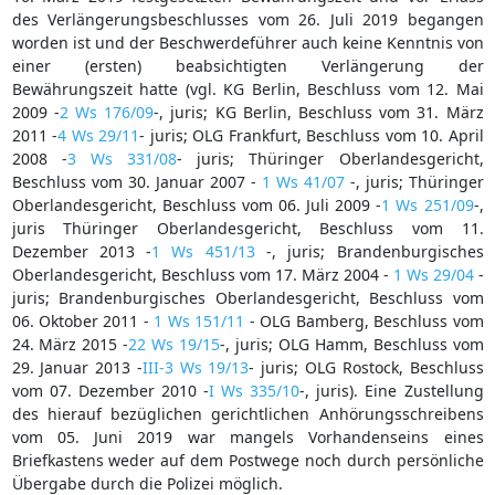
des Verlängerungsbeschlusses vom 26. Juli 2019 begangen
worden ist und der Beschwerdeführer auch keine Kenntnis von
einer (ersten) beabsichtigten Verlängerung der
Bewährungszeit hatte (vgl. KG Berlin, Beschluss vom 12. Mai
2009 -
2 Ws 176/09
-, juris; KG Berlin, Beschluss vom 31. März
2011 -
4 Ws 29/11
- juris; OLG Frankfurt, Beschluss vom 10. April
2008 -
3 Ws 331/08
- juris; Thüringer Oberlandesgericht,
Beschluss vom 30. Januar 2007 -
1 Ws 41/07
-, juris; Thüringer
Oberlandesgericht, Beschluss vom 06. Juli 2009 -
1 Ws 251/09
-,
juris Thüringer Oberlandesgericht, Beschluss vom 11.
Dezember 2013 -
1 Ws 451/13
-, juris; Brandenburgisches
Oberlandesgericht, Beschluss vom 17. März 2004 -
1 Ws 29/04
-
juris; Brandenburgisches Oberlandesgericht, Beschluss vom
06. Oktober 2011 -
1 Ws 151/11
- OLG Bamberg, Beschluss vom
24. März 2015 -
22 Ws 19/15
-, juris; OLG Hamm, Beschluss vom
29. Januar 2013 -
III-3 Ws 19/13
- juris; OLG Rostock, Beschluss
vom 07. Dezember 2010 -
I Ws 335/10
-, juris). Eine Zustellung
des hierauf bezüglichen gerichtlichen Anhörungsschreibens
vom 05. Juni 2019 war mangels Vorhandenseins eines
Briefkastens weder auf dem Postwege noch durch persönliche
Übergabe durch die Polizei möglich.