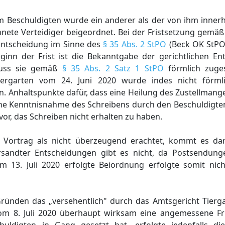
m Beschuldigten wurde ein anderer als der von ihm inner
nete Verteidiger beigeordnet. Bei der Fristsetzung gemä
 Entscheidung im Sinne des
§ 35 Abs. 2 StPO
(Beck OK StPO
inn der Frist ist die Bekanntgabe der gerichtlichen Ent
muss sie gemäß
§ 35 Abs. 2 Satz 1 StPO
förmlich zuges
ergarten vom 24. Juni 2020 wurde indes nicht förmlic
en. Anhaltspunkte dafür, dass eine Heilung des Zustellman
he Kenntnisnahme des Schreibens durch den Beschuldigten 
 vor, das Schreiben nicht erhalten zu haben.
 Vortrag als nicht überzeugend erachtet, kommt es dar
andter Entscheidungen gibt es nicht, da Postsendung
am 13. Juli 2020 erfolgte Beiordnung erfolgte somit nic
ründen das „versehentlich" durch das Amtsgericht Tierg
om 8. Juli 2020 überhaupt wirksam eine angemessene Fr