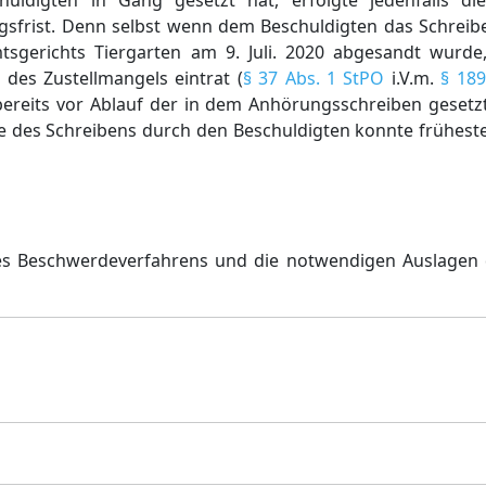
chuldigten in Gang gesetzt hat, erfolgte jedenfalls d
gsfrist. Denn selbst wenn dem Beschuldigten das Schreibe
tsgerichts Tiergarten am 9. Juli. 2020 abgesandt wurde,
es Zustellmangels eintrat (
§ 37 Abs. 1 StPO
i.V.m.
§ 18
 bereits vor Ablauf der in dem Anhörungsschreiben gesetz
des Schreibens durch den Beschuldigten konnte frühesten
des Beschwerdeverfahrens und die notwendigen Auslagen 