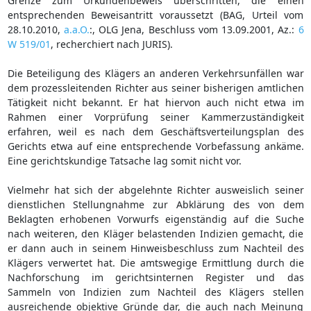
Grenze zum Urkundenbeweis überschritten, die einen
entsprechenden Beweisantritt voraussetzt (BAG, Urteil vom
28.10.2010,
a.a.O.
:, OLG Jena, Beschluss vom 13.09.2001, Az.:
6
W 519/01
, recherchiert nach JURIS).
Die Beteiligung des Klägers an anderen Verkehrsunfällen war
dem prozessleitenden Richter aus seiner bisherigen amtlichen
Tätigkeit nicht bekannt. Er hat hiervon auch nicht etwa im
Rahmen einer Vorprüfung seiner Kammerzuständigkeit
erfahren, weil es nach dem Geschäftsverteilungsplan des
Gerichts etwa auf eine entsprechende Vorbefassung ankäme.
Eine gerichtskundige Tatsache lag somit nicht vor.
Vielmehr hat sich der abgelehnte Richter ausweislich seiner
dienstlichen Stellungnahme zur Abklärung des von dem
Beklagten erhobenen Vorwurfs eigenständig auf die Suche
nach weiteren, den Kläger belastenden Indizien gemacht, die
er dann auch in seinem Hinweisbeschluss zum Nachteil des
Klägers verwertet hat. Die amtswegige Ermittlung durch die
Nachforschung im gerichtsinternen Register und das
Sammeln von Indizien zum Nachteil des Klägers stellen
ausreichende objektive Gründe dar, die auch nach Meinung