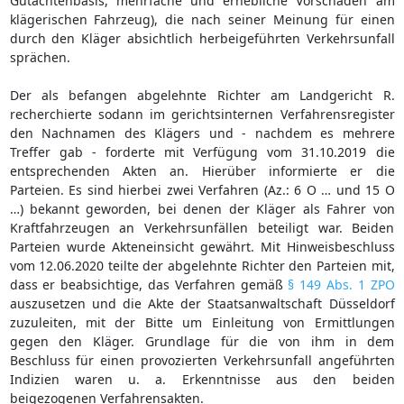
Gutachtenbasis, mehrfache und erhebliche Vorschäden am
klägerischen Fahrzeug), die nach seiner Meinung für einen
durch den Kläger absichtlich herbeigeführten Verkehrsunfall
sprächen.
Der als befangen abgelehnte Richter am Landgericht R.
recherchierte sodann im gerichtsinternen Verfahrensregister
den Nachnamen des Klägers und - nachdem es mehrere
Treffer gab - forderte mit Verfügung vom 31.10.2019 die
entsprechenden Akten an. Hierüber informierte er die
Parteien. Es sind hierbei zwei Verfahren (Az.: 6 O … und 15 O
…) bekannt geworden, bei denen der Kläger als Fahrer von
Kraftfahrzeugen an Verkehrsunfällen beteiligt war. Beiden
Parteien wurde Akteneinsicht gewährt. Mit Hinweisbeschluss
vom 12.06.2020 teilte der abgelehnte Richter den Parteien mit,
dass er beabsichtige, das Verfahren gemäß
§ 149 Abs. 1 ZPO
auszusetzen und die Akte der Staatsanwaltschaft Düsseldorf
zuzuleiten, mit der Bitte um Einleitung von Ermittlungen
gegen den Kläger. Grundlage für die von ihm in dem
Beschluss für einen provozierten Verkehrsunfall angeführten
Indizien waren u. a. Erkenntnisse aus den beiden
beigezogenen Verfahrensakten.