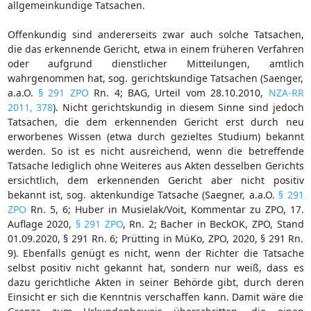
allgemeinkundige Tatsachen.
Offenkundig sind andererseits zwar auch solche Tatsachen,
die das erkennende Gericht, etwa in einem früheren Verfahren
oder aufgrund dienstlicher Mitteilungen, amtlich
wahrgenommen hat, sog. gerichtskundige Tatsachen (Saenger,
a.a.O.
§ 291 ZPO
Rn. 4; BAG, Urteil vom 28.10.2010,
NZA-RR
2011, 378
). Nicht gerichtskundig in diesem Sinne sind jedoch
Tatsachen, die dem erkennenden Gericht erst durch neu
erworbenes Wissen (etwa durch gezieltes Studium) bekannt
werden. So ist es nicht ausreichend, wenn die betreffende
Tatsache lediglich ohne Weiteres aus Akten desselben Gerichts
ersichtlich, dem erkennenden Gericht aber nicht positiv
bekannt ist, sog. aktenkundige Tatsache (Saegner, a.a.O.
§ 291
ZPO
Rn. 5, 6; Huber in Musielak/Voit, Kommentar zu ZPO, 17.
Auflage 2020,
§ 291 ZPO
, Rn. 2; Bacher in BeckOK, ZPO, Stand
01.09.2020, § 291 Rn. 6; Prütting in MüKo, ZPO, 2020, § 291 Rn.
9). Ebenfalls genügt es nicht, wenn der Richter die Tatsache
selbst positiv nicht gekannt hat, sondern nur weiß, dass es
dazu gerichtliche Akten in seiner Behörde gibt, durch deren
Einsicht er sich die Kenntnis verschaffen kann. Damit wäre die