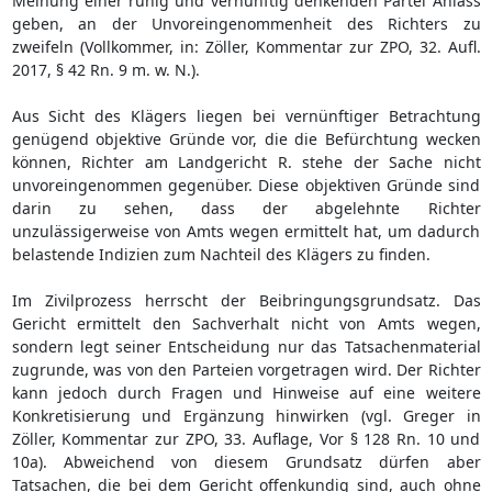
Meinung einer ruhig und vernünftig denkenden Partei Anlass
geben, an der Unvoreingenommenheit des Richters zu
zweifeln (Vollkommer, in: Zöller, Kommentar zur ZPO, 32. Aufl.
2017, § 42 Rn. 9 m. w. N.).
Aus Sicht des Klägers liegen bei vernünftiger Betrachtung
genügend objektive Gründe vor, die die Befürchtung wecken
können, Richter am Landgericht R. stehe der Sache nicht
unvoreingenommen gegenüber. Diese objektiven Gründe sind
darin zu sehen, dass der abgelehnte Richter
unzulässigerweise von Amts wegen ermittelt hat, um dadurch
belastende Indizien zum Nachteil des Klägers zu finden.
Im Zivilprozess herrscht der Beibringungsgrundsatz. Das
Gericht ermittelt den Sachverhalt nicht von Amts wegen,
sondern legt seiner Entscheidung nur das Tatsachenmaterial
zugrunde, was von den Parteien vorgetragen wird. Der Richter
kann jedoch durch Fragen und Hinweise auf eine weitere
Konkretisierung und Ergänzung hinwirken (vgl. Greger in
Zöller, Kommentar zur ZPO, 33. Auflage, Vor § 128 Rn. 10 und
10a). Abweichend von diesem Grundsatz dürfen aber
Tatsachen, die bei dem Gericht offenkundig sind, auch ohne