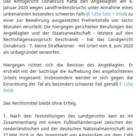
Das Amtsgericht Osnabrück hatte den Angeklagten am 8.
Januar 2020 wegen Landfriedensbruchs unter Annahme eines
unbenannten besonders schweren Falls (
§ 125a Satz 1 StGB
) zu
einer zur Bewährung ausgesetzten Freiheitstrafe von sechs
Monaten verurteilt. Die hiergegen gerichteten Berufungen des
Angeklagten und der Staatsanwaltschaft - letztere auf den
Rechtsfolgenausspruch beschränkt - hat das Landgericht
Osnabrück - 7. kleine Strafkammer - mit Urteil vom 8. Juni 2020
als unbegründet verworfen.
Hiergegen richtet sich die Revision des Angeklagten. Er
erstrebt mit der Sachrüge die Aufhebung des angefochtenen
Urteils insgesamt. Insbesondere wendet er sich gegen die
Einordnung der Tat als besonders schwerer Fall gemäß
§ 125a
StGB
.
Das Rechtsmittel bleibt ohne Erfolg.
1. Nach den Feststellungen des Landgerichts kam es im
Zusammenhang mit einem Fußballländerspiel zwischen der
niederländischen und der deutschen Nationalmannschaft am
TT.MM 2018 in der Innenstadt von Amsterdam vor dem Café