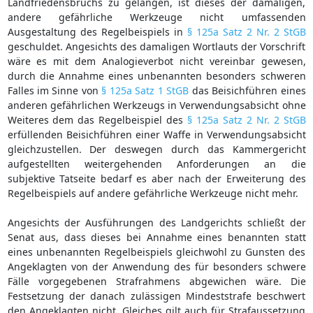
Landfriedensbruchs zu gelangen, ist dieses der damaligen,
andere gefährliche Werkzeuge nicht umfassenden
Ausgestaltung des Regelbeispiels in
§ 125a Satz 2 Nr. 2 StGB
geschuldet. Angesichts des damaligen Wortlauts der Vorschrift
wäre es mit dem Analogieverbot nicht vereinbar gewesen,
durch die Annahme eines unbenannten besonders schweren
Falles im Sinne von
§ 125a Satz 1 StGB
das Beisichführen eines
anderen gefährlichen Werkzeugs in Verwendungsabsicht ohne
Weiteres dem das Regelbeispiel des
§ 125a Satz 2 Nr. 2 StGB
erfüllenden Beisichführen einer Waffe in Verwendungsabsicht
gleichzustellen. Der deswegen durch das Kammergericht
aufgestellten weitergehenden Anforderungen an die
subjektive Tatseite bedarf es aber nach der Erweiterung des
Regelbeispiels auf andere gefährliche Werkzeuge nicht mehr.
Angesichts der Ausführungen des Landgerichts schließt der
Senat aus, dass dieses bei Annahme eines benannten statt
eines unbenannten Regelbeispiels gleichwohl zu Gunsten des
Angeklagten von der Anwendung des für besonders schwere
Fälle vorgegebenen Strafrahmens abgewichen wäre. Die
Festsetzung der danach zulässigen Mindeststrafe beschwert
den Angeklagten nicht. Gleiches gilt auch für Strafaussetzung