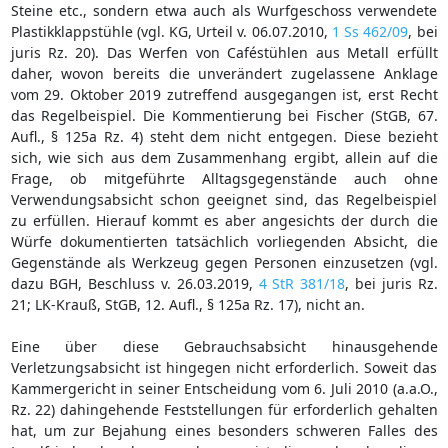
Steine etc., sondern etwa auch als Wurfgeschoss verwendete
Plastikklappstühle (vgl. KG, Urteil v. 06.07.2010,
1 Ss 462/09
, bei
juris Rz. 20). Das Werfen von Caféstühlen aus Metall erfüllt
daher, wovon bereits die unverändert zugelassene Anklage
vom 29. Oktober 2019 zutreffend ausgegangen ist, erst Recht
das Regelbeispiel. Die Kommentierung bei Fischer (StGB, 67.
Aufl., § 125a Rz. 4) steht dem nicht entgegen. Diese bezieht
sich, wie sich aus dem Zusammenhang ergibt, allein auf die
Frage, ob mitgeführte Alltagsgegenstände auch ohne
Verwendungsabsicht schon geeignet sind, das Regelbeispiel
zu erfüllen. Hierauf kommt es aber angesichts der durch die
Würfe dokumentierten tatsächlich vorliegenden Absicht, die
Gegenstände als Werkzeug gegen Personen einzusetzen (vgl.
dazu BGH, Beschluss v. 26.03.2019,
4 StR 381/18
, bei juris Rz.
21; LK-Krauß, StGB, 12. Aufl., § 125a Rz. 17), nicht an.
Eine über diese Gebrauchsabsicht hinausgehende
Verletzungsabsicht ist hingegen nicht erforderlich. Soweit das
Kammergericht in seiner Entscheidung vom 6. Juli 2010 (a.a.O.,
Rz. 22) dahingehende Feststellungen für erforderlich gehalten
hat, um zur Bejahung eines besonders schweren Falles des