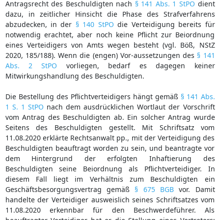
Antragsrecht des Beschuldigten nach
§ 141 Abs. 1 StPO
dient
dazu, in zeitlicher Hinsicht die Phase des Strafverfahrens
abzudecken, in der
§ 140 StPO
die Verteidigung bereits für
notwendig erachtet, aber noch keine Pflicht zur Beiordnung
eines Verteidigers von Amts wegen besteht (vgl. Böß, NStZ
2020, 185/188). Wenn die (engen) Vor-aussetzungen des
§ 141
Abs. 2 StPO
vorliegen, bedarf es dagegen keiner
Mitwirkungshandlung des Beschuldigten.
Die Bestellung des Pflichtverteidigers hängt gemäß
§ 141 Abs.
1 S. 1 StPO
nach dem ausdrücklichen Wortlaut der Vorschrift
vom Antrag des Beschuldigten ab. Ein solcher Antrag wurde
Seitens des Beschuldigten gestellt. Mit Schriftsatz vom
11.08.2020 erklärte Rechtsanwalt pp., mit der Verteidigung des
Beschuldigten beauftragt worden zu sein, und beantragte vor
dem Hintergrund der erfolgten Inhaftierung des
Beschuldigten seine Beiordnung als Pflichtverteidiger. In
diesem Fall liegt im Verhältnis zum Beschuldigten ein
Geschäftsbesorgungsvertrag gemäß
§ 675 BGB
vor. Damit
handelte der Verteidiger ausweislich seines Schriftsatzes vom
11.08.2020 erkennbar für den Beschwerdeführer. Als