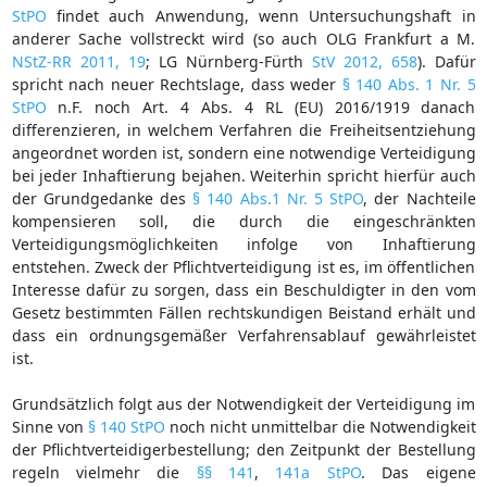
StPO
findet auch Anwendung, wenn Untersuchungshaft in
anderer Sache vollstreckt wird (so auch OLG Frankfurt a M.
NStZ-RR 2011, 19
; LG Nürnberg-Fürth
StV 2012, 658
). Dafür
spricht nach neuer Rechtslage, dass weder
§ 140 Abs. 1 Nr. 5
StPO
n.F. noch Art. 4 Abs. 4 RL (EU) 2016/1919 danach
differenzieren, in welchem Verfahren die Freiheitsentziehung
angeordnet worden ist, sondern eine notwendige Verteidigung
bei jeder Inhaftierung bejahen. Weiterhin spricht hierfür auch
der Grundgedanke des
§ 140 Abs.1 Nr. 5 StPO
, der Nachteile
kompensieren soll, die durch die eingeschränkten
Verteidigungsmöglichkeiten infolge von Inhaftierung
entstehen. Zweck der Pflichtverteidigung ist es, im öffentlichen
Interesse dafür zu sorgen, dass ein Beschuldigter in den vom
Gesetz bestimmten Fällen rechtskundigen Beistand erhält und
dass ein ordnungsgemäßer Verfahrensablauf gewährleistet
ist.
Grundsätzlich folgt aus der Notwendigkeit der Verteidigung im
Sinne von
§ 140 StPO
noch nicht unmittelbar die Notwendigkeit
der Pflichtverteidigerbestellung; den Zeitpunkt der Bestellung
regeln vielmehr die
§§ 141
,
141a StPO
. Das eigene