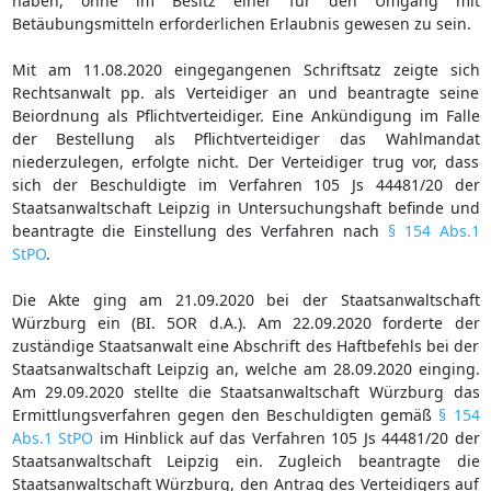
haben, ohne im Besitz einer für den Umgang mit
Betäubungsmitteln erforderlichen Erlaubnis gewesen zu sein.
Mit am 11.08.2020 eingegangenen Schriftsatz zeigte sich
Rechtsanwalt pp. als Verteidiger an und beantragte seine
Beiordnung als Pflichtverteidiger. Eine Ankündigung im Falle
der Bestellung als Pflichtverteidiger das Wahlmandat
niederzulegen, erfolgte nicht. Der Verteidiger trug vor, dass
sich der Beschuldigte im Verfahren 105 Js 44481/20 der
Staatsanwaltschaft Leipzig in Untersuchungshaft befinde und
beantragte die Einstellung des Verfahren nach
§ 154 Abs.1
StPO
.
Die Akte ging am 21.09.2020 bei der Staatsanwaltschaft
Würzburg ein (BI. 5OR d.A.). Am 22.09.2020 forderte der
zuständige Staatsanwalt eine Abschrift des Haftbefehls bei der
Staatsanwaltschaft Leipzig an, welche am 28.09.2020 einging.
Am 29.09.2020 stellte die Staatsanwaltschaft Würzburg das
Ermittlungsverfahren gegen den Beschuldigten gemäß
§ 154
Abs.1 StPO
im Hinblick auf das Verfahren 105 Js 44481/20 der
Staatsanwaltschaft Leipzig ein. Zugleich beantragte die
Staatsanwaltschaft Würzburg, den Antrag des Verteidigers auf