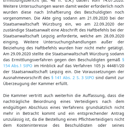
Ermittlungsbericht (BI. 48 ff. d.A.) datiert vom 14.07.2020.
Weitere Untersuchungen waren damit weder erforderlich noch
wurden diese nach Inhaftierung des Beschuldigten noch
vorgenommen. Die Akte ging sodann am 21.09.2020 bei der
Staatsanwaltschaft Würzburg ein, wo am 22.09.2020 der
zuständige Staatsanwalt eine Abschrift des Haftbefehls bei der
Staatsanwaltschaft Leipzig anforderte, welche am 28.09.2020
einging. Weitere Untersuchungshandlungen außer der
Beiziehung des Haftbefehls wurden hier nicht mehr getätigt.
Am 29.09.2020 stellte die Staatsanwaltschaft Würzburg sodann
das Ermittlungsverfahren gegen den Beschuldigten gemäß
§
154 Abs.1 StPO
im Hinblick auf das Verfahren 105 Js 44481/20
der Staatsanwaltschaft Leipzig ein. Die Voraussetzungen der
Ausnahmevorschrift des
§ 141 Abs. 2 S. 3 StPO
sind damit zur
Überzeugung der Kammer erfüllt.
Die Kammer vertritt auch weiterhin die Auffassung, dass die
nachträgliche Beiordnung eines Verteidigers nach dem
endgültigen Abschluss eines Verfahrens grundsätzlich nicht
mehr in Betracht kommt und ein entsprechender Antrag
unzulässig ist, da die Bestellung eines Pflichtverteidigers nicht
dem Kosteninteresse des Beschuldigten oder seines