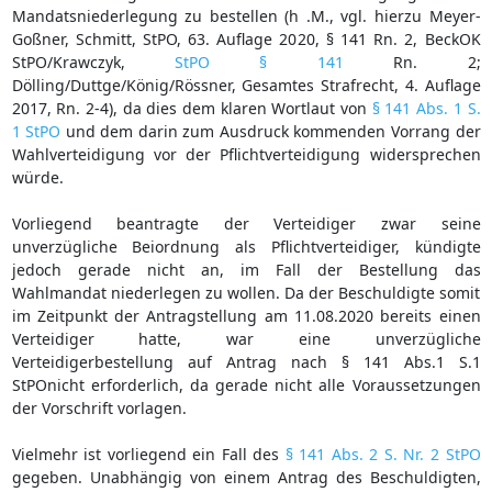
Mandatsniederlegung zu bestellen (h .M., vgl. hierzu Meyer-
Goßner, Schmitt, StPO, 63. Auflage 2020, § 141 Rn. 2, BeckOK
StPO/Krawczyk,
StPO § 141
Rn. 2;
Dölling/Duttge/König/Rössner, Gesamtes Strafrecht, 4. Auflage
2017, Rn. 2-4), da dies dem klaren Wortlaut von
§ 141 Abs. 1 S.
1 StPO
und dem darin zum Ausdruck kommenden Vorrang der
Wahlverteidigung vor der Pflichtverteidigung widersprechen
würde.
Vorliegend beantragte der Verteidiger zwar seine
unverzügliche Beiordnung als Pflichtverteidiger, kündigte
jedoch gerade nicht an, im Fall der Bestellung das
Wahlmandat niederlegen zu wollen. Da der Beschuldigte somit
im Zeitpunkt der Antragstellung am 11.08.2020 bereits einen
Verteidiger hatte, war eine unverzügliche
Verteidigerbestellung auf Antrag nach § 141 Abs.1 S.1
StPOnicht erforderlich, da gerade nicht alle Voraussetzungen
der Vorschrift vorlagen.
Vielmehr ist vorliegend ein Fall des
§ 141 Abs. 2 S. Nr. 2 StPO
gegeben. Unabhängig von einem Antrag des Beschuldigten,