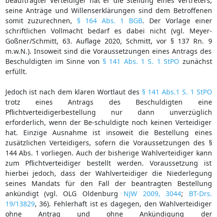
beauftragter Verteidiger hat er die Stellung eines Vertreters;
seine Anträge und Willenserklärungen sind dem Betroffenen
somit zuzurechnen,
§ 164 Abs. 1 BGB
. Der Vorlage einer
schriftlichen Vollmacht bedarf es dabei nicht (vgl. Meyer-
Goßner/Schmitt, 63. Auflage 2020, Schmitt, vor § 137 Rn. 9
m.w.N.). Insoweit sind die Voraussetzungen eines Antrags des
Beschuldigten im Sinne von
§ 141 Abs. 1 S. 1 StPO
zunächst
erfüllt.
Jedoch ist nach dem klaren Wortlaut des
§ 141 Abs.1 S. 1 StPO
trotz eines Antrags des Beschuldigten eine
Pflichtverteidigerbestellung nur dann unverzüglich
erforderlich, wenn der Be-schuldigte noch keinen Verteidiger
hat. Einzige Ausnahme ist insoweit die Bestellung eines
zusätzlichen Verteidigers, sofern die Voraussetzungen des §
144 Abs. 1 vorliegen. Auch der bisherige Wahlverteidiger kann
zum Pflichtverteidiger bestellt werden. Voraussetzung ist
hierbei jedoch, dass der Wahlverteidiger die Niederlegung
seines Mandats für den Fall der beantragten Bestellung
ankündigt (vgl. OLG Oldenburg
NJW 2009, 3044
;
BT-Drs.
19/13829
, 36). Fehlerhaft ist es dagegen, den Wahlverteidiger
ohne Antrag und ohne Ankündigung der