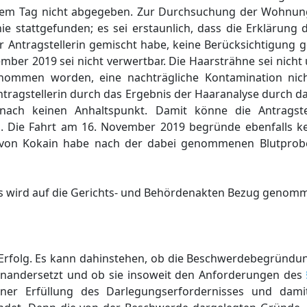
jenem Tag nicht abgegeben. Zur Durchsuchung der Wohnun
 stattgefunden; es sei erstaunlich, dass die Erklärung 
er Antragstellerin gemischt habe, keine Berücksichtigung
ber 2019 sei nicht verwertbar. Die Haarsträhne sei nicht
mmen worden, eine nachträgliche Kontamination nich
ntragstellerin durch das Ergebnis der Haaranalyse durch d
ch keinen Anhaltspunkt. Damit könne die Antragste
. Die Fahrt am 16. November 2019 begründe ebenfalls ke
 von Kokain habe nach der dabei genommenen Blutprobe 
es wird auf die Gerichts- und Behördenakten Bezug genom
 Erfolg. Es kann dahinstehen, ob die Beschwerdebegründun
inandersetzt und ob sie insoweit den Anforderungen des
r Erfüllung des Darlegungserfordernisses und damit