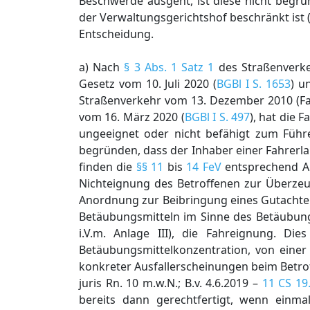
Beschwerde ausgeht, ist diese nicht begr
der Verwaltungsgerichtshof beschränkt ist 
Entscheidung.
a) Nach
§ 3 Abs. 1 Satz 1
des Straßenverkeh
Gesetz vom 10. Juli 2020 (
BGBl I S. 1653
) u
Straßenverkehr vom 13. Dezember 2010 (Fah
vom 16. März 2020 (
BGBl I S. 497
), hat die 
ungeeignet oder nicht befähigt zum Führ
begründen, dass der Inhaber einer Fahrerla
finden die
§§ 11
bis
14 FeV
entsprechend A
Nichteignung des Betroffenen zur Überze
Anordnung zur Beibringung eines Gutachten
Betäubungsmitteln im Sinne des Betäubung
i.V.m. Anlage III), die Fahreignung. D
Betäubungsmittelkonzentration, von eine
konkreter Ausfallerscheinungen beim Betroff
juris Rn. 10 m.w.N.; B.v. 4.6.2019 –
11 CS 19
bereits dann gerechtfertigt, wenn einm