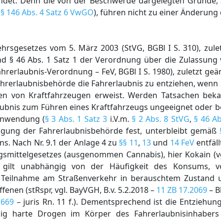
ündet. Denn die von der Beschwerde dargelegten Gründe,
(
§ 146 Abs. 4 Satz 6 VwGO
), führen nicht zu einer Änderun
rsgesetzes vom 5. März 2003 (StVG, BGBl I S. 310), zule
nd § 46 Abs. 1 Satz 1 der Verordnung über die Zulassun
rerlaubnis-Verordnung – FeV, BGBl I S. 1980), zuletzt ge
Fahrerlaubnisbehörde die Fahrerlaubnis zu entziehen, wenn s
en von Kraftfahrzeugen erweist. Werden Tatsachen beka
ubnis zum Führen eines Kraftfahrzeugs ungeeignet oder be
nwendung (
§ 3 Abs. 1 Satz 3
i.V.m.
§ 2 Abs. 8 StVG
,
§ 46 Ab
ugung der Fahrerlaubnisbehörde fest, unterbleibt gemäß
s. Nach Nr. 9.1 der Anlage 4 zu
§§ 11
,
13
und
14 FeV
entfäl
smittelgesetzes (ausgenommen Cannabis), hier Kokain (v
ies gilt unabhängig von der Häufigkeit des Konsums,
r Teilnahme am Straßenverkehr in berauschtem Zustand 
enen (stRspr, vgl. BayVGH, B.v. 5.2.2018 –
11 ZB 17.2069
– B
.669
– juris Rn. 11 f.). Dementsprechend ist die Entziehun
alig harte Drogen im Körper des Fahrerlaubnisinhaber