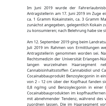
Im Juni 2019 wurde der Fahrerlaubnis
Antragstellerin am 17. Juni 2019 im Zuge 
ca. 1 Gramm Kokainstein, ca. 3 Gramm Mar
zunächst angegeben, gelegentlich Kokain
zu konsumieren; nach Belehrung habe sie si
Am 12. September 2019 ging beim Landratsa
Juli 2019 im Rahmen von Ermittlungen w
Antragstellerin genommen worden sei. Nac
Rechtsmedizin der Universität Erlangen-N
langen wurzelnahen Haarsegment neb
Cannabisinhaltsstoffen Cannabidiol und C
Cocainabbauprodukt Benzoylecgonin in ei
von 2 – 12 cm über der Kopfhaut fanden si
0,8 ng/mg und Benzoylecgonin in einer 
Cocainabbauprodukten im kopfhautfernen
mit abnehmender Tendenz, während des v
zuordnen lassen. Die im Haarsegment von 