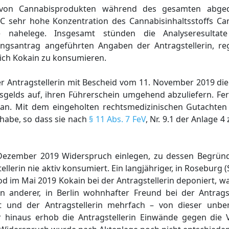
m von Cannabisprodukten während des gesamten abged
C sehr hohe Konzentration des Cannabisinhaltsstoffs Can
 nahelege. Insgesamt stünden die Analyseresultat
gsantrag angeführten Angaben der Antragstellerin, re
lich Kokain zu konsumieren.
 Antragstellerin mit Bescheid vom 11. November 2019 die
gelds auf, ihren Führerschein umgehend abzuliefern. Fer
 an. Mit dem eingeholten rechtsmedizinischen Gutachten
 habe, so dass sie nach
§ 11 Abs. 7 FeV
, Nr. 9.1 der Anlage 
. Dezember 2019 Widerspruch einlegen, zu dessen Begrü
lerin nie aktiv konsumiert. Ein langjähriger, in Roseburg (
 im Mai 2019 Kokain bei der Antragstellerin deponiert, wa
in anderer, in Berlin wohnhafter Freund bei der Antrags
 und der Antragstellerin mehrfach – von dieser unbe
r hinaus erhob die Antragstellerin Einwände gegen die 