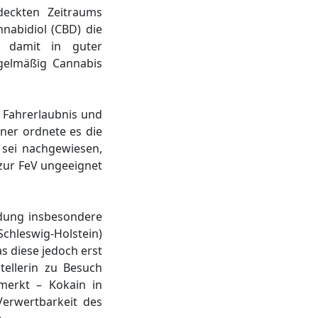
eckten Zeitraums
nabidiol (CBD) die
e damit in guter
gelmäßig Cannabis
 Fahrerlaubnis und
ner ordnete es die
 sei nachgewiesen,
4 zur FeV ungeeignet
ndung insbesondere
Schleswig-Holstein)
s diese jedoch erst
tellerin zu Besuch
merkt – Kokain in
Verwertbarkeit des