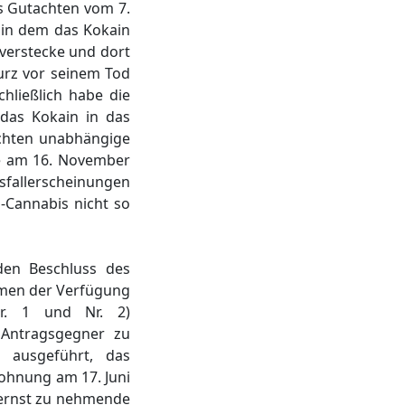
s Gutachten vom 7.
 in dem das Kokain
 verstecke und dort
kurz vor seinem Tod
hließlich habe die
 das Kokain in das
ichten unabhängige
le am 16. November
fallerscheinungen
l-Cannabis nicht so
 den Beschluss des
hmen der Verfügung
Nr. 1 und Nr. 2)
 Antragsgegner zu
d ausgeführt, das
Wohnung am 17. Juni
 ernst zu nehmende