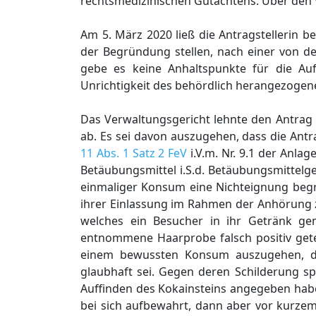
rechtsmedizinischen Gutachtens. Über den 
Am 5. März 2020 ließ die Antragstellerin
der Begründung stellen, nach einer von d
gebe es keine Anhaltspunkte für die A
Unrichtigkeit des behördlich herangezogen
Das Verwaltungsgericht lehnte den Antrag 
ab. Es sei davon auszugehen, dass die Ant
11 Abs. 1 Satz 2 FeV
i.V.m. Nr. 9.1 der Anla
Betäubungsmittel i.S.d. Betäubungsmittelges
einmaliger Konsum eine Nichteignung begrü
ihrer Einlassung im Rahmen der Anhörung 
welches ein Besucher in ihr Getränk ge
entnommene Haarprobe falsch positiv get
einem bewussten Konsum auszugehen, da 
glaubhaft sei. Gegen deren Schilderung s
Auffinden des Kokainsteins angegeben hab
bei sich aufbewahrt, dann aber vor kurze