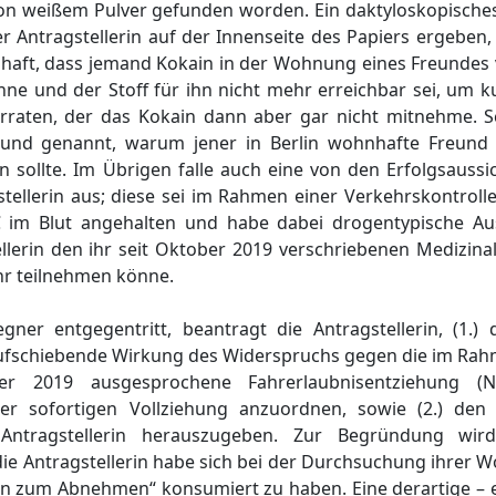
von weißem Pulver gefunden worden. Ein daktyloskopische
 Antragstellerin auf der Innenseite des Papiers ergeben,
ubhaft, dass jemand Kokain in der Wohnung eines Freundes
hne und der Stoff für ihn nicht mehr erreichbar sei, um 
raten, der das Kokain dann aber gar nicht mitnehme. Sc
grund genannt, warum jener in Berlin wohnhafte Freund
n sollte. Im Übrigen falle auch eine von den Erfolgsauss
tellerin aus; diese sei im Rahmen einer Verkehrskontrol
 im Blut angehalten und habe dabei drogentypische Aus
ellerin den ihr seit Oktober 2019 verschriebenen Medizina
hr teilnehmen könne.
ner entgegentritt, beantragt die Antragstellerin, (1.)
ufschiebende Wirkung des Widerspruchs gegen die im Ra
r 2019 ausgesprochene Fahrerlaubnisentziehung (
er sofortigen Vollziehung anzuordnen, sowie (2.) den
 Antragstellerin herauszugeben. Zur Begründung wir
ie Antragstellerin habe sich bei der Durchsuchung ihrer 
ain zum Abnehmen“ konsumiert zu haben. Eine derartige –