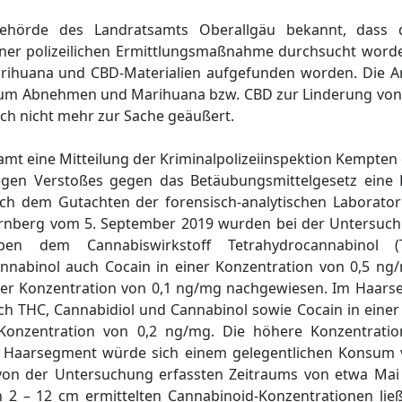
behörde des Landratsamts Oberallgäu bekannt, dass
einer polizeilichen Ermittlungsmaßnahme durchsucht worde
ihuana und CBD-Materialien aufgefunden worden. Die An
 zum Abnehmen und Marihuana bzw. CBD zur Linderung vo
ch nicht mehr zur Sache geäußert.
mt eine Mitteilung der Kriminalpolizeiinspektion Kempten
egen Verstoßes gegen das Betäubungsmittelgesetz eine 
h dem Gutachten der forensisch-analytischen Laboratori
ürnberg vom 5. September 2019 wurden bei der Untersuc
en dem Cannabiswirkstoff Tetrahydrocannabinol 
annabinol auch Cocain in einer Konzentration von 0,5 n
ner Konzentration von 0,1 ng/mg nachgewiesen. Im Haar
ch THC, Cannabidiol und Cannabinol sowie Cocain in einer
Konzentration von 0,2 ng/mg. Die höhere Konzentrati
 Haarsegment würde sich einem gelegentlichen Konsum v
on der Untersuchung erfassten Zeitraums von etwa Mai 
2 – 12 cm ermittelten Cannabinoid-Konzentrationen lie