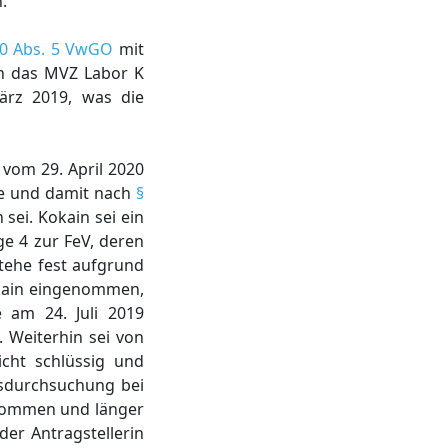
.
80 Abs. 5 VwGO
mit
ch das MVZ Labor K
ärz 2019, was die
vom 29. April 2020
abe und damit nach
§
sei. Kokain sei ein
ge 4 zur FeV, deren
tehe fest aufgrund
okain eingenommen,
 am 24. Juli 2019
Weiterhin sei von
cht schlüssig und
gsdurchsuchung bei
ekommen und länger
er Antragstellerin