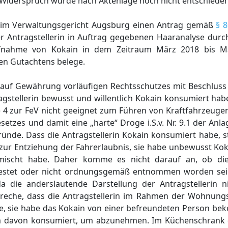
Widerspruch wurde nach Aktenlage noch nicht entschieden
 beim Verwaltungsgericht Augsburg einen Antrag gemäß
§ 
er Antragstellerin in Auftrag gegebenen Haaranalyse dur
ufnahme von Kokain in dem Zeitraum März 2018 bis M
en Gutachtens belege.
auf Gewährung vorläufigen Rechtsschutzes mit Beschluss 
ragstellerin bewusst und willentlich Kokain konsumiert h
ge 4 zur FeV nicht geeignet zum Führen von Kraftfahrzeugen 
etzes und damit eine „harte“ Droge i.S.v. Nr. 9.1 der Anla
nde. Dass die Antragstellerin Kokain konsumiert habe, s
zur Entziehung der Fahrerlaubnis, sie habe unbewusst K
mischt habe. Daher komme es nicht darauf an, ob die
estet oder nicht ordnungsgemäß entnommen worden sei. 
die anderslautende Darstellung der Antragstellerin ni
preche, dass die Antragstellerin im Rahmen der Wohnun
e, sie habe das Kokain von einer befreundeten Person b
m davon konsumiert, um abzunehmen. Im Küchenschrank d