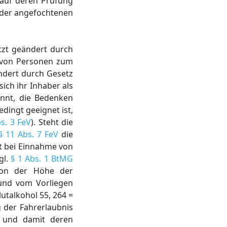
 auf deren Prüfung
g der angefochtenen
tzt geändert durch
g von Personen zum
ändert durch Gesetz
ich ihr Inhaber als
nnt, die Bedenken
dingt geeignet ist,
s. 3 FeV
). Steht die
§ 11 Abs. 7 FeV
die
lt bei Einnahme von
gl.
§ 1 Abs. 1 BtMG
 von der Höhe der
und vom Vorliegen
lutalkohol 55, 264 =
g der Fahrerlaubnis
s und damit deren