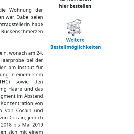
hier bestellen
 die Wohnung der
n war. Dabei seien
tragstellerin habe
n Rückenschmerzen
Weitere
Bestellmöglichkeiten
 ein, wonach am 24.
Haarprobe bei der
en am Institut für
hung in einem 2 cm
(THC) sowie den
g/mg Haare und das
segment im Abstand
 Konzentration von
on von Cocain und
on Cocain, jedoch
2018 bis Mai 2019
ßen sich mit einem