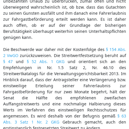
unbezahlten Urlaub zu überbrücken, zumal offen und nicht
überwiegend wahrscheinlich ist, ob bzw. dass das Gutachten
zu seinen Gunsten ausfällt und ihm danach eine Fahrerlaubnis
zur Fahrgastbeförderung erteilt werden kann. Es ist daher
auch offen, ob er auf der Grundlage der bisherigen
Berufstätigkeit überhaupt weiterhin seinen Unterhaltspflichten
genügen kann.
Die Beschwerde war daher mit der Kostenfolge des
§ 154 Abs.
2 VwGO
zurückzuweisen. Die Streitwertfestsetzung beruht auf
§ 47
und
§ 52 Abs. 1 GKG
und orientiert sich an den
Empfehlungen in Nr. 1.5 Satz 2, Nr. 46.10 des
Streitwertkatalogs für die Verwaltungsgerichtsbarkeit 2013. Im
Hinblick darauf, dass der Antragsteller eine Verlängerung bzw.
einstweilige Erteilung seiner Fahrerlaubnis zur
Fahrgastbeförderung für nur zwei Monate begehrt, hält der
Senat die Hälfte des empfohlenen zweifachen
Auffangstreitwerts und eine nochmalige Halbierung dieses
Werts im Verfahren des einstweiligen Rechtsschutzes für
angemessen. Es wird deshalb von der Befugnis gemäß
§ 63
Abs. 3 Satz 1 Nr. 2 GKG
Gebrauch gemacht, auch den
erstinstanzlich festgesetzten Streitwert zu ändern.