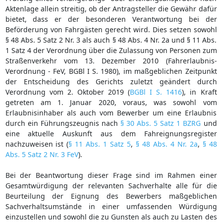
Aktenlage allein streitig, ob der Antragsteller die Gewähr dafür
bietet, dass er der besonderen Verantwortung bei der
Beförderung von Fahrgästen gerecht wird. Dies setzen sowohl
§ 48 Abs. 5 Satz 2 Nr. 3 als auch § 48 Abs. 4 Nr. 2a und § 11 Abs.
1 Satz 4 der Verordnung über die Zulassung von Personen zum
Straßenverkehr vom 13. Dezember 2010 (Fahrerlaubnis-
Verordnung - FeV, BGBl I S. 1980), im maßgeblichen Zeitpunkt
der Entscheidung des Gerichts zuletzt geändert durch
Verordnung vom 2. Oktober 2019 (
BGBl I S. 1416
), in Kraft
getreten am 1. Januar 2020, voraus, was sowohl vom
Erlaubnisinhaber als auch vom Bewerber um eine Erlaubnis
durch ein Führungszeugnis nach
§ 30 Abs. 5 Satz 1 BZRG
und
eine aktuelle Auskunft aus dem Fahreignungsregister
nachzuweisen ist (
§ 11 Abs. 1 Satz 5
,
§ 48 Abs. 4 Nr. 2a
,
§ 48
Abs. 5 Satz 2 Nr. 3 FeV
).
Bei der Beantwortung dieser Frage sind im Rahmen einer
Gesamtwürdigung der relevanten Sachverhalte alle für die
Beurteilung der Eignung des Bewerbers maßgeblichen
Sachverhaltsumstände in einer umfassenden Würdigung
einzustellen und sowohl die zu Gunsten als auch zu Lasten des