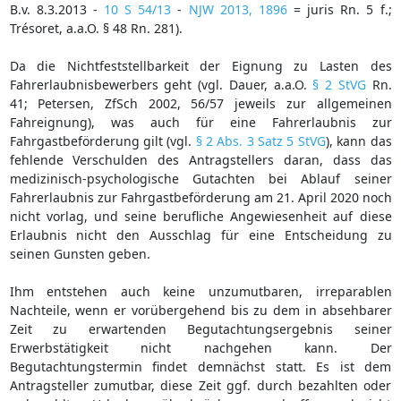
B.v. 8.3.2013 -
10 S 54/13
-
NJW 2013, 1896
= juris Rn. 5 f.;
Trésoret, a.a.O. § 48 Rn. 281).
Da die Nichtfeststellbarkeit der Eignung zu Lasten des
Fahrerlaubnisbewerbers geht (vgl. Dauer, a.a.O.
§ 2 StVG
Rn.
41; Petersen, ZfSch 2002, 56/57 jeweils zur allgemeinen
Fahreignung), was auch für eine Fahrerlaubnis zur
Fahrgastbeförderung gilt (vgl.
§ 2 Abs. 3 Satz 5 StVG
), kann das
fehlende Verschulden des Antragstellers daran, dass das
medizinisch-psychologische Gutachten bei Ablauf seiner
Fahrerlaubnis zur Fahrgastbeförderung am 21. April 2020 noch
nicht vorlag, und seine berufliche Angewiesenheit auf diese
Erlaubnis nicht den Ausschlag für eine Entscheidung zu
seinen Gunsten geben.
Ihm entstehen auch keine unzumutbaren, irreparablen
Nachteile, wenn er vorübergehend bis zu dem in absehbarer
Zeit zu erwartenden Begutachtungsergebnis seiner
Erwerbstätigkeit nicht nachgehen kann. Der
Begutachtungstermin findet demnächst statt. Es ist dem
Antragsteller zumutbar, diese Zeit ggf. durch bezahlten oder