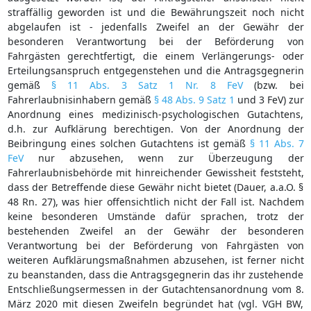
straffällig geworden ist und die Bewährungszeit noch nicht
abgelaufen ist - jedenfalls Zweifel an der Gewähr der
besonderen Verantwortung bei der Beförderung von
Fahrgästen gerechtfertigt, die einem Verlängerungs- oder
Erteilungsanspruch entgegenstehen und die Antragsgegnerin
gemäß
§ 11 Abs. 3 Satz 1 Nr. 8 FeV
(bzw. bei
Fahrerlaubnisinhabern gemäß
§ 48 Abs. 9 Satz 1
und 3 FeV) zur
Anordnung eines medizinisch-psychologischen Gutachtens,
d.h. zur Aufklärung berechtigen. Von der Anordnung der
Beibringung eines solchen Gutachtens ist gemäß
§ 11 Abs. 7
FeV
nur abzusehen, wenn zur Überzeugung der
Fahrerlaubnisbehörde mit hinreichender Gewissheit feststeht,
dass der Betreffende diese Gewähr nicht bietet (Dauer, a.a.O. §
48 Rn. 27), was hier offensichtlich nicht der Fall ist. Nachdem
keine besonderen Umstände dafür sprachen, trotz der
bestehenden Zweifel an der Gewähr der besonderen
Verantwortung bei der Beförderung von Fahrgästen von
weiteren Aufklärungsmaßnahmen abzusehen, ist ferner nicht
zu beanstanden, dass die Antragsgegnerin das ihr zustehende
Entschließungsermessen in der Gutachtensanordnung vom 8.
März 2020 mit diesen Zweifeln begründet hat (vgl. VGH BW,