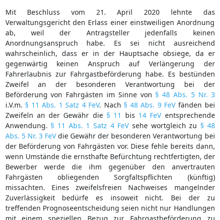
Mit Beschluss vom 21. April 2020 lehnte das
Verwaltungsgericht den Erlass einer einstweiligen Anordnung
ab, weil der Antragsteller jedenfalls keinen
Anordnungsanspruch habe. Es sei nicht ausreichend
wahrscheinlich, dass er in der Hauptsache obsiege, da er
gegenwärtig keinen Anspruch auf Verlängerung der
Fahrerlaubnis zur Fahrgastbeförderung habe. Es bestünden
Zweifel an der besonderen Verantwortung bei der
Beförderung von Fahrgästen im Sinne von
§ 48 Abs. 5 Nr. 3
i.V.m.
§ 11 Abs. 1 Satz 4 FeV
. Nach
§ 48 Abs. 9 FeV
fänden bei
Zweifeln an der Gewähr die
§ 11
bis
14 FeV
entsprechende
Anwendung.
§ 11 Abs. 1 Satz 4 FeV
sehe wortgleich zu
§ 48
Abs. 5 Nr. 3 FeV
die Gewähr der besonderen Verantwortung bei
der Beförderung von Fahrgästen vor. Diese fehle bereits dann,
wenn Umstände die ernsthafte Befürchtung rechtfertigten, der
Bewerber werde die ihm gegenüber den anvertrauten
Fahrgästen obliegenden Sorgfaltspflichten (künftig)
missachten. Eines zweifelsfreien Nachweises mangelnder
Zuverlässigkeit bedürfe es insoweit nicht. Bei der zu
treffenden Prognoseentscheidung seien nicht nur Handlungen
mit einem speziellen Bezug zur Fahrgastbeförderung zu