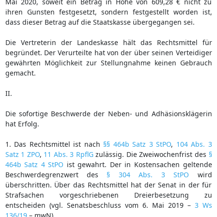
Mai 2020, soweit ein Betrag in Höhe von 609,28 € nicht zu
ihren Gunsten festgesetzt, sondern festgestellt worden ist,
dass dieser Betrag auf die Staatskasse übergegangen sei.
Die Vertreterin der Landeskasse hält das Rechtsmittel für
begründet. Der Verurteilte hat von der über seinen Verteidiger
gewährten Möglichkeit zur Stellungnahme keinen Gebrauch
gemacht.
II.
Die sofortige Beschwerde der Neben- und Adhäsionsklägerin
hat Erfolg.
1. Das Rechtsmittel ist nach
§§ 464b Satz 3 StPO
,
104 Abs. 3
Satz 1 ZPO
,
11 Abs. 3 RpflG
zulässig. Die Zweiwochenfrist des
§
464b Satz 4 StPO
ist gewahrt. Der in Kostensachen geltende
Beschwerdegrenzwert des
§ 304 Abs. 3 StPO
wird
überschritten. Über das Rechtsmittel hat der Senat in der für
Strafsachen vorgeschriebenen Dreierbesetzung zu
entscheiden (vgl. Senatsbeschluss vom 6. Mai 2019 –
3 Ws
136/19
– mwN).