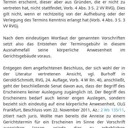
Termin erscheint, dieser aber aus Gründen, die er nicht zu
vertreten hat, nicht stattfindet, Vorb. 4 Abs. 3 S. 2 VV RVG). Dies
gilt nicht, wenn er rechtzeitig von der Aufhebung oder der
Verlegung des Termins Kenntnis erlangt hat (Vorb. 4 Abs. 3 S. 3
VV RVG).
Nach dem eindeutigen Wortlaut der genannten Vorschriften
setzt also das Entstehen der Terminsgebühr in diesem
Ausnahmefall seine körperliche Anwesenheit im
Gerichtsgebäude voraus.
Entgegen dem angefochtenen Beschluss, der sich wohl der in
der Literatur vertretenen Ansicht, vgl. Burhoff in
Gerold/Schmidt, RVG, 24. Auflage, Vorb. 4 W Rn. 40, anschließt,
geht der beschließende Senat davon aus, dass der Begriff des
Erscheinens keiner Auslegung zugänglich ist. Der Begriff des
Erscheinens bedarf auch keiner engen Auslegen, sondern
bezieht sich eindeutig auf eine körperliche Anwesenheit, OLG
Frankfurt, Beschluss vom 22. November 2011, Az.:
2 Ws 135/11
,
zitiert nach juris. Wollte man bereits die Anreise zu einem
Gerichtstermin für ein Erscheinen im Sinne der Vorschrift
ausreichen lassen, würde dies zu erheblichen