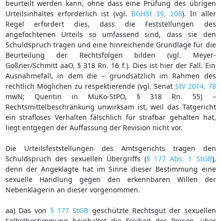
beurteilt werden kann, ohne dass eine Prüfung des übrigen
Urteilsinhaltes erforderlich ist (vgl.
BGHSt 39, 208
). In aller
Regel erfordert dies, dass die Feststellungen des
angefochtenen Urteils so umfassend sind, dass sie den
Schuldspruch tragen und eine hinreichende Grundlage für die
Beurteilung der Rechtsfolgen bilden (vgl. Meyer-
Goßner/Schmitt aaO, § 318 Rn. 16 f.). Dies ist hier der Fall. Ein
Ausnahmefall, in dem die – grundsätzlich im Rahmen des
rechtlich Möglichen zu respektierende (vgl. Senat
StV 2014, 78
mwN; Quentin in MüKo-StPO, § 318 Rn. 55) –
Rechtsmittelbeschränkung unwirksam ist, weil das Tatgericht
ein strafloses Verhalten fälschlich für strafbar gehalten hat,
liegt entgegen der Auffassung der Revision nicht vor.
Die Urteilsfeststellungen des Amtsgerichts tragen den
Schuldspruch des sexuellen Übergriffs (
§ 177 Abs. 1 StGB
),
denn der Angeklagte hat im Sinne dieser Bestimmung eine
sexuelle Handlung gegen den erkennbaren Willen der
Nebenklägerin an dieser vorgenommen.
aa) Das von
§ 177 StGB
geschützte Rechtsgut der sexuellen
Selbstbestimmung beinhaltet die Freiheit der Person, über