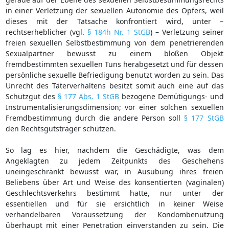
in einer Verletzung der sexuellen Autonomie des Opfers, weil
dieses mit der Tatsache konfrontiert wird, unter –
rechtserheblicher (vgl.
§ 184h Nr. 1 StGB
) – Verletzung seiner
freien sexuellen Selbstbestimmung von dem penetrierenden
Sexualpartner bewusst zu einem bloßen Objekt
fremdbestimmten sexuellen Tuns herabgesetzt und für dessen
persönliche sexuelle Befriedigung benutzt worden zu sein. Das
Unrecht des Täterverhaltens besitzt somit auch eine auf das
Schutzgut des
§ 177 Abs. 1 StGB
bezogene Demütigungs- und
Instrumentalisierungsdimension; vor einer solchen sexuellen
Fremdbestimmung durch die andere Person soll
§ 177 StGB
den Rechtsgutsträger schützen.
So lag es hier, nachdem die Geschädigte, was dem
Angeklagten zu jedem Zeitpunkts des Geschehens
uneingeschränkt bewusst war, in Ausübung ihres freien
Beliebens über Art und Weise des konsentierten (vaginalen)
Geschlechtsverkehrs bestimmt hatte, nur unter der
essentiellen und für sie ersichtlich in keiner Weise
verhandelbaren Voraussetzung der Kondombenutzung
überhaupt mit einer Penetration einverstanden zu sein. Die