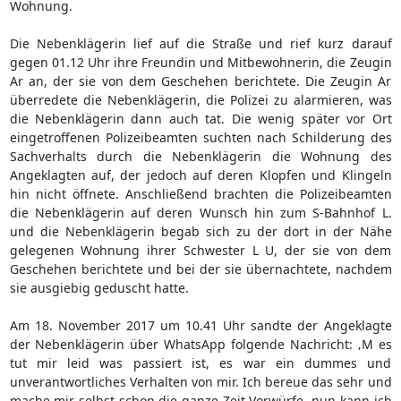
Wohnung.
Die Nebenklägerin lief auf die Straße und rief kurz darauf
gegen 01.12 Uhr ihre Freundin und Mitbewohnerin, die Zeugin
Ar an, der sie von dem Geschehen berichtete. Die Zeugin Ar
überredete die Nebenklägerin, die Polizei zu alarmieren, was
die Nebenklägerin dann auch tat. Die wenig später vor Ort
eingetroffenen Polizeibeamten suchten nach Schilderung des
Sachverhalts durch die Nebenklägerin die Wohnung des
Angeklagten auf, der jedoch auf deren Klopfen und Klingeln
hin nicht öffnete. Anschließend brachten die Polizeibeamten
die Nebenklägerin auf deren Wunsch hin zum S-Bahnhof L.
und die Nebenklägerin begab sich zu der dort in der Nähe
gelegenen Wohnung ihrer Schwester L U, der sie von dem
Geschehen berichtete und bei der sie übernachtete, nachdem
sie ausgiebig geduscht hatte.
Am 18. November 2017 um 10.41 Uhr sandte der Angeklagte
der Nebenklägerin über WhatsApp folgende Nachricht: ‚M es
tut mir leid was passiert ist, es war ein dummes und
unverantwortliches Verhalten von mir. Ich bereue das sehr und
mache mir selbst schon die ganze Zeit Vorwürfe, nun kann ich