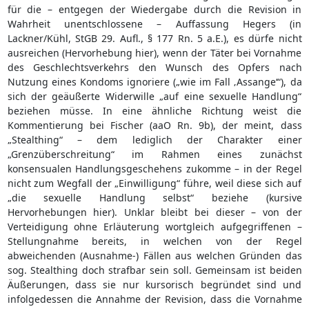
für die – entgegen der Wiedergabe durch die Revision in
Wahrheit unentschlossene – Auffassung Hegers (in
Lackner/Kühl, StGB 29. Aufl., § 177 Rn. 5 a.E.), es dürfe nicht
ausreichen (Hervorhebung hier), wenn der Täter bei Vornahme
des Geschlechtsverkehrs den Wunsch des Opfers nach
Nutzung eines Kondoms ignoriere („wie im Fall ‚Assange‘“), da
sich der geäußerte Widerwille „auf eine sexuelle Handlung“
beziehen müsse. In eine ähnliche Richtung weist die
Kommentierung bei Fischer (aaO Rn. 9b), der meint, dass
„Stealthing“ – dem lediglich der Charakter einer
„Grenzüberschreitung“ im Rahmen eines zunächst
konsensualen Handlungsgeschehens zukomme – in der Regel
nicht zum Wegfall der „Einwilligung“ führe, weil diese sich auf
„die sexuelle Handlung selbst“ beziehe (kursive
Hervorhebungen hier). Unklar bleibt bei dieser – von der
Verteidigung ohne Erläuterung wortgleich aufgegriffenen –
Stellungnahme bereits, in welchen von der Regel
abweichenden (Ausnahme-) Fällen aus welchen Gründen das
sog. Stealthing doch strafbar sein soll. Gemeinsam ist beiden
Äußerungen, dass sie nur kursorisch begründet sind und
infolgedessen die Annahme der Revision, dass die Vornahme