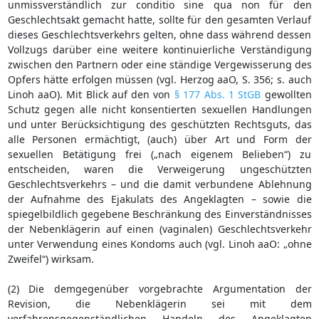
unmissverständlich zur conditio sine qua non für den
Geschlechtsakt gemacht hatte, sollte für den gesamten Verlauf
dieses Geschlechtsverkehrs gelten, ohne dass während dessen
Vollzugs darüber eine weitere kontinuierliche Verständigung
zwischen den Partnern oder eine ständige Vergewisserung des
Opfers hätte erfolgen müssen (vgl. Herzog aaO, S. 356; s. auch
Linoh aaO). Mit Blick auf den von
§ 177 Abs. 1 StGB
gewollten
Schutz gegen alle nicht konsentierten sexuellen Handlungen
und unter Berücksichtigung des geschützten Rechtsguts, das
alle Personen ermächtigt, (auch) über Art und Form der
sexuellen Betätigung frei („nach eigenem Belieben“) zu
entscheiden, waren die Verweigerung ungeschützten
Geschlechtsverkehrs – und die damit verbundene Ablehnung
der Aufnahme des Ejakulats des Angeklagten – sowie die
spiegelbildlich gegebene Beschränkung des Einverständnisses
der Nebenklägerin auf einen (vaginalen) Geschlechtsverkehr
unter Verwendung eines Kondoms auch (vgl. Linoh aaO: „ohne
Zweifel“) wirksam.
(2) Die demgegenüber vorgebrachte Argumentation der
Revision, die Nebenklägerin sei mit dem
verfahrensgegenständlichen Handeln des Angeklagten