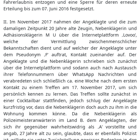
Fahrerlaubnis entzogen und eine Sperre für deren erneute
Erteilung bis zum 07. Juni 2016 festgesetzt.
II. Im November 2017 nahmen der Angeklagte und die zum
damaligen Zeitpunkt 20 Jahre alte Zeugin, Nebenklägerin und
Adhäsionsklägerin M U über die Internetplattform ‚Lovoo‘,
welche der Vermittlung zwischenmenschlicher
Bekanntschaften dient und auf welcher der Angeklagte unter
dem Pseudonym ‚F‘ auftrat, Kontakt zueinander auf. Der
Angeklagte und die Nebenklägerin schrieben sich zunächst
über die Internetplattform und sodann auch nach Austausch
ihrer Telefonnummern über WhatsApp Nachrichten und
verabredeten sich schließlich ca. eine Woche nach dem ersten
Kontakt zu einem Treffen am 17. November 2017, um sich
persönlich kennen zu lernen. Das Treffen sollte zunächst in
einer Cocktailbar stattfinden, jedoch schlug der Angeklagte
kurzfristig vor, dass die Nebenklägerin doch auch zu ihm in die
Wohnung kommen könne. Da die Nebenklägerin als
Polizeimeisteranwärterin im Land B. dem Angeklagten, der
sich ihr gegenüber wahrheitswidrig als ‚A‘ vorstellte und
angab, 27 Jahre alt zu sein, glaubte, dass er ebenfalls Polizist
ist, willigte sie unter Zurückstellung gewisser Bedenken in den