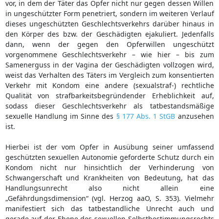
vor, in dem der Täter das Opfer nicht nur gegen dessen Willen
in ungeschützter Form penetriert, sondern im weiteren Verlauf
dieses ungeschützten Geschlechtsverkehrs darüber hinaus in
den Körper des bzw. der Geschädigten ejakuliert. Jedenfalls
dann, wenn der gegen den Opferwillen ungeschützt
vorgenommene Geschlechtsverkehr – wie hier – bis zum
Samenerguss in der Vagina der Geschädigten vollzogen wird,
weist das Verhalten des Täters im Vergleich zum konsentierten
Verkehr mit Kondom eine andere (sexualstraf-) rechtliche
Qualität von strafbarkeitsbegründender Erheblichkeit auf,
sodass dieser Geschlechtsverkehr als tatbestandsmäßige
sexuelle Handlung im Sinne des
§ 177 Abs. 1 StGB
anzusehen
ist.
Hierbei ist der vom Opfer in Ausübung seiner umfassend
geschützten sexuellen Autonomie geforderte Schutz durch ein
Kondom nicht nur hinsichtlich der Verhinderung von
Schwangerschaft und Krankheiten von Bedeutung, hat das
Handlungsunrecht also nicht allein eine
„Gefährdungsdimension“ (vgl. Herzog aaO, S. 353). Vielmehr
manifestiert sich das tatbestandliche Unrecht auch und
gerade auf der Ebene des sexuellen Selbstbestimmungsrechts