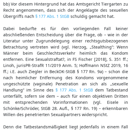
bb) Vor diesem Hintergrund hat das Amtsgericht Tiergarten zu
Recht angenommen, dass sich der Angeklagte des sexuellen
Übergriffs nach
§ 177 Abs. 1 StGB
schuldig gemacht hat.
Dabei bedurfte es für den vorliegenden Fall keiner
abschließenden Entscheidung über die Frage, ob – wie in der
Literatur unter Zugrundelegung einer rechtsgutsbezogenen
Betrachtung vertreten wird (vgl. Herzog, „Stealthing“: Wenn
Männer beim Geschlechtsverkehr heimlich das Kondom
entfernen. Eine Sexualstraftat?, in FS Fischer [2018], S. 351 ff.;
Linoh, jurisPR-StrafR 11/2019 Anm. 5; Hoffmann NStZ 2019, 16
ff.; i.E. auch Ziegler in BeckOK-StGB § 177 Rn. 9a) – schon die
nach heimlicher Entfernung des Kondoms vorgenommene
ungeschützte (vaginale) Penetration an sich als „sexuelle
Handlung“ im Sinne des
§ 177 Abs. 1 StGB
dem Tatbestand
unterfällt, sofern sie dem – auch für einen objektiven Dritten
mit entsprechenden Vorinformationen (vgl. Eisele in
Schönke/Schröder, StGB 28. Aufl., § 177 Rn. 19) – erkennbaren
Willen des penetrierten Sexualpartners widerspricht.
Denn die Tatbestandsmäßigkeit liegt jedenfalls in einem Fall