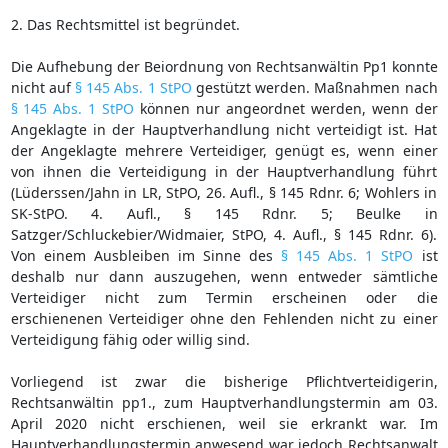
2. Das Rechtsmittel ist begründet.
Die Aufhebung der Beiordnung von Rechtsanwältin Pp1 konnte
nicht auf
§ 145 Abs. 1 StPO
gestützt werden. Maßnahmen nach
§ 145 Abs. 1 StPO
können nur angeordnet werden, wenn der
Angeklagte in der Hauptverhandlung nicht verteidigt ist. Hat
der Angeklagte mehrere Verteidiger, genügt es, wenn einer
von ihnen die Verteidigung in der Hauptverhandlung führt
(Lüderssen/Jahn in LR, StPO, 26. Aufl., § 145 Rdnr. 6; Wohlers in
SK-StPO. 4. Aufl., § 145 Rdnr. 5; Beulke in
Satzger/Schluckebier/Widmaier, StPO, 4. Aufl., § 145 Rdnr. 6).
Von einem Ausbleiben im Sinne des
§ 145 Abs. 1 StPO
ist
deshalb nur dann auszugehen, wenn entweder sämtliche
Verteidiger nicht zum Termin erscheinen oder die
erschienenen Verteidiger ohne den Fehlenden nicht zu einer
Verteidigung fähig oder willig sind.
Vorliegend ist zwar die bisherige Pflichtverteidigerin,
Rechtsanwältin pp1., zum Hauptverhandlungstermin am 03.
April 2020 nicht erschienen, weil sie erkrankt war. Im
Hauptverhandlungstermin anwesend war jedoch Rechtsanwalt