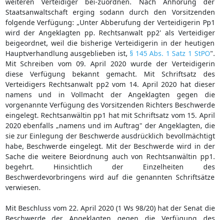
weiteren Verteidiger bei-zuordnen. Nach Anhörung der
Staatsanwaltschaft erging sodann durch den Vorsitzenden
folgende Verfügung: „Unter Abberufung der Verteidigerin Pp1
wird der Angeklagten pp. Rechtsanwalt pp2' als Verteidiger
beigeordnet, weil die bisherige Verteidigerin in der heutigen
Hauptverhandlung ausgeblieben ist,
§ 145 Abs. 1 Satz 1 StPO
".
Mit Schreiben vom 09. April 2020 wurde der Verteidigerin
diese Verfügung bekannt gemacht. Mit Schriftsatz des
Verteidigers Rechtsanwalt pp2 vom 14. April 2020 hat dieser
namens und in Vollmacht der Angeklagten gegen die
vorgenannte Verfügung des Vorsitzenden Richters Beschwerde
eingelegt. Rechtsanwältin pp1 hat mit Schriftsatz vom 15. April
2020 ebenfalls „namens und im Auftrag" der Angeklagten, die
sie zur Einlegung der Beschwerde ausdrücklich bevollmächtigt
habe, Beschwerde eingelegt. Mit der Beschwerde wird in der
Sache die weitere Beiordnung auch von Rechtsanwältin pp1.
begehrt. Hinsichtlich der Einzelheiten des
Beschwerdevorbringens wird auf die genannten Schriftsätze
verwiesen.
Mit Beschluss vom 22. April 2020 (1 Ws 98/20) hat der Senat die
Beschwerde der Angeklagten gegen die Verfügung des