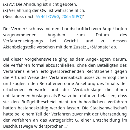
(X) AV: Die Ahndung ist nicht geboten.
(X) Verjährung der Owi ist wahrscheinlich.
(Beschluss nach
§§ 46I OWiG
,
206a StPO
)“
Der Vermerk schloss mit dem handschriftlich vom Angeklagten
vorgenommenen Angaben zum Datum des
Verfahrenseingangs bei Gericht und zu dessen
Aktenbelegstelle versehen mit dem Zusatz „+6Monate“ ab.
Bei dieser Vorgehensweise ging es dem Angeklagten darum,
die Verfahren formal abzuschließen, ohne den Beteiligten des
Verfahrens einen erfolgversprechenden Rechtsbehelf gegen
die Art und Weise des Verfahrensabschlusses zu ermöglichen
und zugleich den Betroffenen ohne Ansehung des Inhalts der
erhobenen Vorwürfe und der Verdachtslage die ihnen
entstandenen Auslagen als Ersatzübel dafür zu belassen, dass
sie den Bußgeldbescheid nicht im behördlichen Verfahren
hatten bestandskräftig werden lassen. Die Staatsanwaltschaft
hatte bei einem Teil der Verfahren zuvor mit der Übersendung
der Verfahren an das Amtsgericht G. einer Entscheidung im
Beschlusswege widersprochen…“