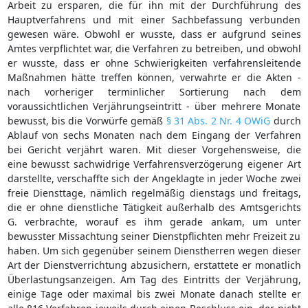
Arbeit zu ersparen, die für ihn mit der Durchführung des
Hauptverfahrens und mit einer Sachbefassung verbunden
gewesen wäre. Obwohl er wusste, dass er aufgrund seines
Amtes verpflichtet war, die Verfahren zu betreiben, und obwohl
er wusste, dass er ohne Schwierigkeiten verfahrensleitende
Maßnahmen hätte treffen können, verwahrte er die Akten -
nach vorheriger terminlicher Sortierung nach dem
voraussichtlichen Verjährungseintritt - über mehrere Monate
bewusst, bis die Vorwürfe gemäß
§ 31 Abs. 2 Nr. 4 OWiG
durch
Ablauf von sechs Monaten nach dem Eingang der Verfahren
bei Gericht verjährt waren. Mit dieser Vorgehensweise, die
eine bewusst sachwidrige Verfahrensverzögerung eigener Art
darstellte, verschaffte sich der Angeklagte in jeder Woche zwei
freie Diensttage, nämlich regelmäßig dienstags und freitags,
die er ohne dienstliche Tätigkeit außerhalb des Amtsgerichts
G. verbrachte, worauf es ihm gerade ankam, um unter
bewusster Missachtung seiner Dienstpflichten mehr Freizeit zu
haben. Um sich gegenüber seinem Dienstherren wegen dieser
Art der Dienstverrichtung abzusichern, erstattete er monatlich
Überlastungsanzeigen. Am Tag des Eintritts der Verjährung,
einige Tage oder maximal bis zwei Monate danach stellte er