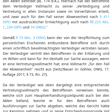
den Akten befindet (BI. 174 d:A.). Hiernach hat der Betroffene
dem Verteidiger Vollmacht zu seiner „Verteidigung und
Vertretung in allen Instanzen sowie im Vorverfahren erteilt,
und zwar auch für den Fall seiner Abwesenheit nach
§ 411
StPO
mit ausdrücklicher Ermächtigung auch nach
§§ 223 Abs.
1
,
234 StPO
und
74 OWiG
."
Gemäß
§ 73 Abs. 3 OWiG
kann der von der Verpflichtung zum
persönlichen Erscheinen entbundene Betroffene sich durch
einen schriftlich bevollmächtigten Verteidiger vertreten lassen.
Der Verteidiger vertritt den Betroffenen in der Erklärung und
im Willen und kann für ihn deshalb zur Sache aussagen, wenn
er eine Vertretungsvollmacht hat; eine Vollmacht „für den Fall
der Abwesenheit" reicht aus (Seitz/Bauer in: Göhler, OWG, 17.
Auflage 2017, § 73, Rn. 27).
Da der Verteidiger wie oben dargelegt eine entsprechende
Vertretungsvollmacht des Betroffenen vorweisen konnte,
welche sich zum Hauptverhandlungszeitpunkt auch bei den
Akten befand, konnte er für den Betroffenen auch
Ausführungen zur Sache abgeben, welche das Gericht hätte
zur Kenntnis nehmen und in seine Entscheidungsgründe mit