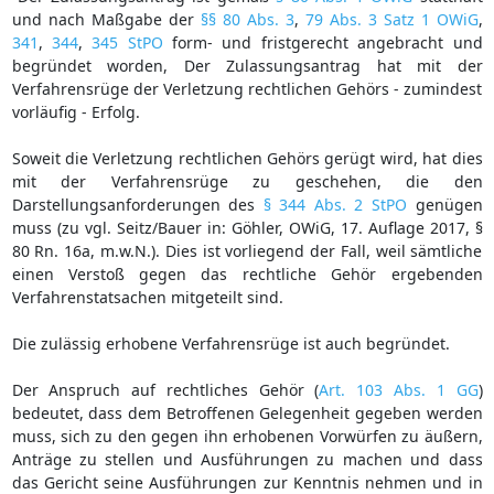
und nach Maßgabe der
§§ 80 Abs. 3
,
79 Abs. 3 Satz 1 OWiG
,
341
,
344
,
345 StPO
form- und fristgerecht angebracht und
begründet worden, Der Zulassungsantrag hat mit der
Verfahrensrüge der Verletzung rechtlichen Gehörs - zumindest
vorläufig - Erfolg.
Soweit die Verletzung rechtlichen Gehörs gerügt wird, hat dies
mit der Verfahrensrüge zu geschehen, die den
Darstellungsanforderungen des
§ 344 Abs. 2 StPO
genügen
muss (zu vgl. Seitz/Bauer in: Göhler, OWiG, 17. Auflage 2017, §
80 Rn. 16a, m.w.N.). Dies ist vorliegend der Fall, weil sämtliche
einen Verstoß gegen das rechtliche Gehör ergebenden
Verfahrenstatsachen mitgeteilt sind.
Die zulässig erhobene Verfahrensrüge ist auch begründet.
Der Anspruch auf rechtliches Gehör (
Art. 103 Abs. 1 GG
)
bedeutet, dass dem Betroffenen Gelegenheit gegeben werden
muss, sich zu den gegen ihn erhobenen Vorwürfen zu äußern,
Anträge zu stellen und Ausführungen zu machen und dass
das Gericht seine Ausführungen zur Kenntnis nehmen und in