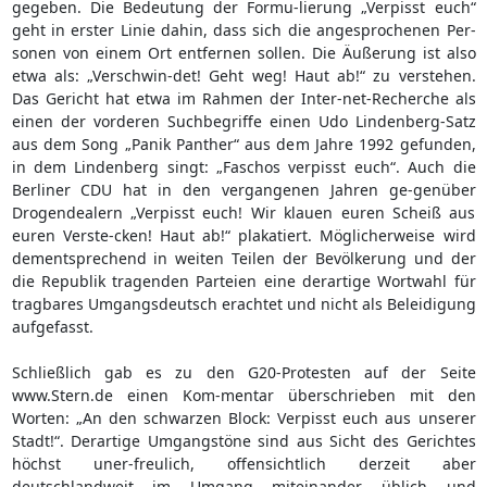
gegeben. Die Bedeutung der Formu-lierung „Verpisst euch“
geht in erster Linie dahin, dass sich die angesprochenen Per-
sonen von einem Ort entfernen sollen. Die Äußerung ist also
etwa als: „Verschwin-det! Geht weg! Haut ab!“ zu verstehen.
Das Gericht hat etwa im Rahmen der Inter-net-Recherche als
einen der vorderen Suchbegriffe einen Udo Lindenberg-Satz
aus dem Song „Panik Panther“ aus dem Jahre 1992 gefunden,
in dem Lindenberg singt: „Faschos verpisst euch“. Auch die
Berliner CDU hat in den vergangenen Jahren ge-genüber
Drogendealern „Verpisst euch! Wir klauen euren Scheiß aus
euren Verste-cken! Haut ab!“ plakatiert. Möglicherweise wird
dementsprechend in weiten Teilen der Bevölkerung und der
die Republik tragenden Parteien eine derartige Wortwahl für
tragbares Umgangsdeutsch erachtet und nicht als Beleidigung
aufgefasst.
Schließlich gab es zu den G20-Protesten auf der Seite
www.Stern.de einen Kom-mentar überschrieben mit den
Worten: „An den schwarzen Block: Verpisst euch aus unserer
Stadt!“. Derartige Umgangstöne sind aus Sicht des Gerichtes
höchst uner-freulich, offensichtlich derzeit aber
deutschlandweit im Umgang miteinander üblich und