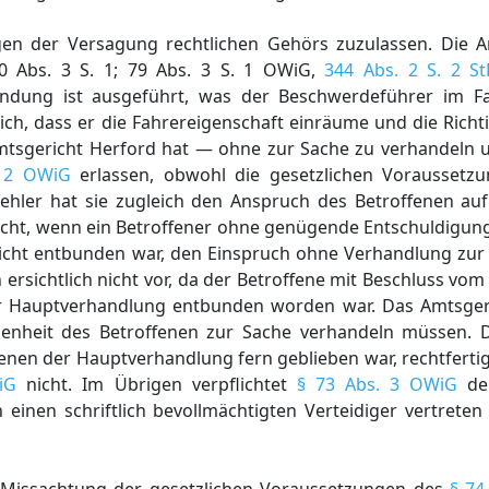
gen der Versagung rechtlichen Gehörs zuzulassen. Die 
80 Abs. 3 S. 1; 79 Abs. 3 S. 1 OWiG,
344 Abs. 2 S. 2 S
ründung ist ausgeführt, was der Beschwerdeführer im F
ich, dass er die Fahrereigenschaft einräume und die Rich
Amtsgericht Herford hat — ohne zur Sache zu verhandeln 
. 2 OWiG
erlassen, obwohl die gesetzlichen Voraussetzu
hler hat sie zugleich den Anspruch des Betroffenen auf
icht, wenn ein Betroffener ohne genügende Entschuldigung
icht entbunden war, den Einspruch ohne Verhandlung zur 
ersichtlich nicht vor, da der Betroffene mit Beschluss vom
er Hauptverhandlung entbunden worden war. Das Amtsger
nheit des Betroffenen zur Sache verhandeln müssen. 
fenen der Hauptverhandlung fern geblieben war, rechtfertig
iG
nicht. Im Übrigen verpflichtet
§ 73 Abs. 3 OWiG
den
einen schriftlich bevollmächtigten Verteidiger vertreten