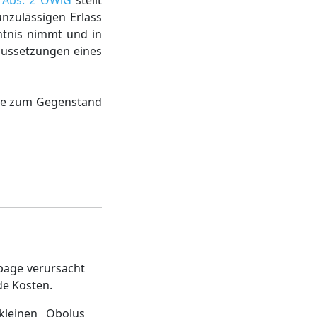
 Abs. 2 OWiG
stellt
nzulässigen Erlass
ntnis nimmt und in
aussetzungen eines
sie zum Gegenstand
page verursacht
de Kosten.
kleinen Obolus