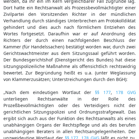
werden, da ihr ein im Kern vergleichbarer Fall zugrunde lag.
Dort hatte ein Rechtsanwalt als Prozessbevollmächtigter einer
Zivilpartei den Vorsitzenden Richter in der mündlichen
Verhandlung durch ständiges Unterbrechen am Protokolldiktat
gehindert und dies auch nach förmlichem Entziehen des
Wortes fortgesetzt. Daraufhin war er auf Anordnung des
Richters der durch einen nachfolgenden Beschluss der
Kammer (für Handelssachen) bestätigt worden war, durch zwei
Gerichtswachtmeister aus dem Sitzungssaal geführt worden.
Der Bundesgerichtshof (Dienstgericht des Bundes) hat diese
sitzungspolizeiliche Maßnahme als offensichtlich rechtswidrig
bewertet. Zur Begründung heißt es u.a. (unter Weglassung
von Klammerzusätzen; Unterstreichungen durch den BGH):
„Nach dem eindeutigen Wortlaut der
§§ 177
,
178 GVG
unterliegen Rechtsanwälte in der Rolle des
Prozeßbevollmächtigten oder des Verteidigers nicht der
gerichtlichen Sitzungspolizei und Ordnungsstrafgewalt. Das
ergibt sich auch aus der Funktion des Rechtsanwalts als eines
unabhängigen Organs der Rechtspflege und als des berufen
unabhängigen Beraters in allen Rechtsangelegenheiten. Der
unzweideutige Wortlaut der
§§ 177
,
178 GVG
läßt es nicht zu,