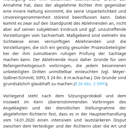
Annahme hat, dass der abgelehnte Richter ihm gegenüber
eine innere Haltung einnimmt, die seine Unparteilichkeit und
Unvoreingenommenheit störend beeinflussen kann. Dabei
kommt es zwar auf den Standpunkt des Ablehnenden an, nicht
aber auf seinen subjektiven Eindruck und ggf. unzutreffende
Vorstellungen vom Sachverhalt. Maßgebend sind vielmehr die
Sichtweise eines vernünftigen Ablehnenden und die
Vorstellungen, die sich ein geistig gesunder Prozessbeteiligter
bei der ihm zumutbaren ruhigen Prüfung der Sachlage
machen kann. Der Ablehnende muss daher Gründe für sein
Befangenheitsgesuch vorbringen, die jedem besonnenen
unbeteiligten Dritten unmittelbar einleuchten (vgl. Meyer-
Goßner/Schmitt, StPO, § 24 Rn. 8 m.w.Nachw.). Die Gründe sind
grundsätzlich glaubhaft zu machen (
§ 26 Abs. 2 StPO
).
Vorliegend steht nach dem Sitzungsprotokoll und dem
insoweit im Kern übereinstimmenden Vorbringen des
Angeklagten und der dienstlichen Stellungnahme der
abgelehnten Richterin fest, dass es in der Hauptverhandlung
vom 14.01.2020 einen intensiven und lautstärkeren Disput
zwischen dem Verteidiger und der Richterin über die Art und