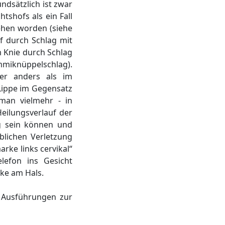
ndsätzlich ist zwar
shofs als ein Fall
hen worden (siehe
f durch Schlag mit
 Knie durch Schlag
mmiknüppelschlag).
ber anders als im
 Lippe im Gegensatz
man vielmehr - in
eilungsverlauf der
g sein können und
eblichen Verletzung
rke links cervikal“
elefon ins Gesicht
rke am Hals.
n Ausführungen zur