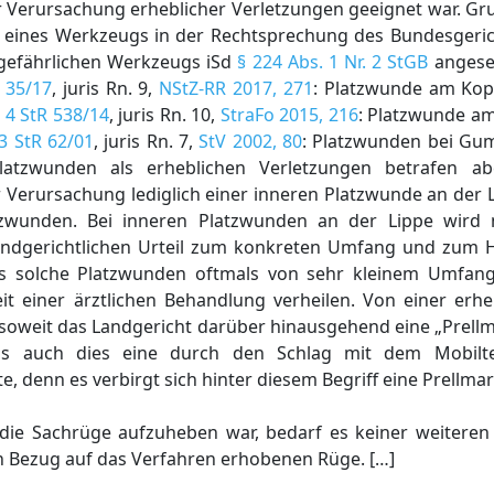
r Verursachung erheblicher Verletzungen geeignet war. Gru
 eines Werkzeugs in der Rechtsprechung des Bundesgericht
s gefährlichen Werkzeugs iSd
§ 224 Abs. 1 Nr. 2 StGB
angese
 35/17
, juris Rn. 9,
NStZ-RR 2017, 271
: Platzwunde am Kop
-
4 StR 538/14
, juris Rn. 10,
StraFo 2015, 216
: Platzwunde am
3 StR 62/01
, juris Rn. 7,
StV 2002, 80
: Platzwunden bei Gu
atzwunden als erheblichen Verletzungen betrafen a
der Verursachung lediglich einer inneren Platzwunde an der
zwunden. Bei inneren Platzwunden an der Lippe wird 
andgerichtlichen Urteil zum konkreten Umfang und zum H
ass solche Platzwunden oftmals von sehr kleinem Umfan
eit einer ärztlichen Behandlung verheilen. Von einer erh
oweit das Landgericht darüber hinausgehend eine „Prellma
, dass auch dies eine durch den Schlag mit dem Mobilt
, denn es verbirgt sich hinter diesem Begriff eine Prellma
f die Sachrüge aufzuheben war, bedarf es keiner weitere
in Bezug auf das Verfahren erhobenen Rüge. […]