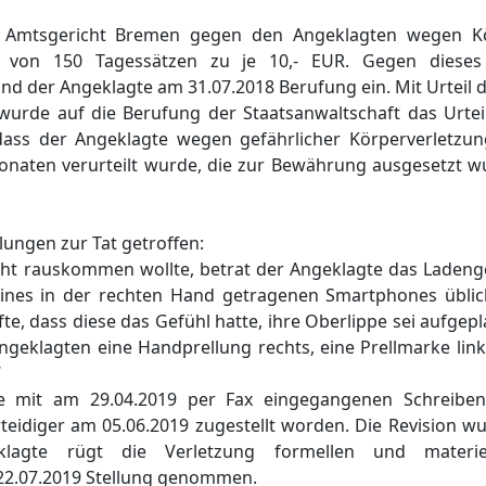
s Amtsgericht Bremen gegen den Angeklagten wegen Kö
e von 150 Tagessätzen zu je 10,- EUR. Gegen dieses 
nd der Angeklagte am 31.07.2018 Berufung ein. Mit Urteil
urde auf die Berufung der Staatsanwaltschaft das Urtei
ss der Angeklagte wegen gefährlicher Körperverletzung
Monaten verurteilt wurde, die zur Bewährung ausgesetzt w
lungen zur Tat getroffen:
icht rauskommen wollte, betrat der Angeklagte das Ladeng
seines in der rechten Hand getragenen Smartphones üblic
fte, dass diese das Gefühl hatte, ihre Oberlippe sei aufgepl
ngeklagten eine Handprellung rechts, eine Prellmarke link
“
te mit am 29.04.2019 per Fax eingegangenen Schreiben 
rteidiger am 05.06.2019 zugestellt worden. Die Revision wu
lagte rügt die Verletzung formellen und materie
22.07.2019 Stellung genommen.