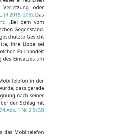
t einer erheblichen
e Verletzung oder
.,
JR 2015, 206
). Das
ührt: „Bei dem vom
ischen Gegenstand.
geschützte Gesicht
te, ihre Lippe sei
solchen Fall handelt
g des Einsatzes um
Mobiltelefon in der
 würde, dass gerade
Eignung nach seiner
über den Schlag mit
24 Abs. 1 Nr. 2 StGB
ss das Mobiltelefon