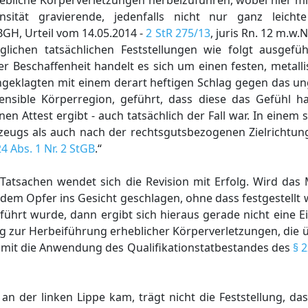
hebliche Körperverletzungen herbeizuführen, wobei hier mi
sität gravierende, jedenfalls nicht nur ganz leicht
GH, Urteil vom 14.05.2014 -
2 StR 275/13
, juris Rn. 12 m.w.N
üglichen tatsächlichen Feststellungen wie folgt ausgef
 Beschaffenheit handelt es sich um einen festen, metall
geklagten mit einem derart heftigen Schlag gegen das un
nsible Körperregion, geführt, dass diese das Gefühl hat
en Attest ergibt - auch tatsächlich der Fall war. In einem 
zeugs als auch nach der rechtsgutsbezogenen Zielrichtun
24 Abs. 1 Nr. 2 StGB
.“
Tatsachen wendet sich die Revision mit Erfolg. Wird das 
dem Opfer ins Gesicht geschlagen, ohne dass festgestellt
führt wurde, dann ergibt sich hieraus gerade nicht eine 
g zur Herbeiführung erheblicher Körperverletzungen, die 
amit die Anwendung des Qualifikationstatbestandes des
§ 2
n der linken Lippe kam, trägt nicht die Feststellung, da