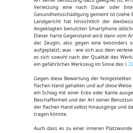
Art seiner Benutzung dazu geeignet ist, er
Verletzung eine nach Dauer oder Inten
Gesundheitsschädigung gemeint ist (siehe B
Landgericht hat hinsichtlich der diesbez
Angeklagten benutzten Smartphone üblicher
Dieser harte Gegenstand wird dann vom An
der Zeugin, also gegen eine besonders se
aufgeplatzt, was - wie sich aus dem verlesen
es sich sowohl nach der Qualität des Werk
ein gefährliches Werkzeug im Sinne des
§ 2
Gegen diese Bewertung der festgestellten 
flachen Hand gehalten und auf diese Weise 
ein Schlag mit einer Ecke oder Kante ausge
Beschaffenheit und der Art seiner Benutzun
der flachen Hand selbst hinausginge und d
tragen könnte.
Auch dass es zu einer inneren Platzwunde a