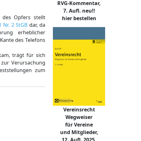
RVG-Kommentar,
7. Aufl. neu!!
des Opfers stellt
hier bestellen
1 Nr. 2 StGB
dar, da
rung erheblicher
 Kante des Telefons
am, trägt für sich
s zur Verursachung
eststellungen zum
Vereinsrecht
Wegweiser
für Vereine
und Mitglieder,
12. Aufl. 2025,