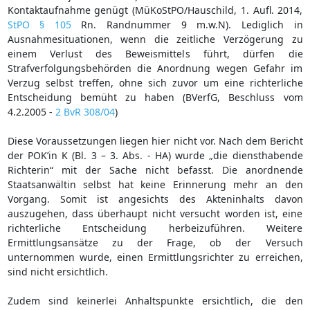
Kontaktaufnahme genügt (MüKoStPO/Hauschild, 1. Aufl. 2014,
StPO § 105
Rn. Randnummer 9 m.w.N). Lediglich in
Ausnahmesituationen, wenn die zeitliche Verzögerung zu
einem Verlust des Beweismittels führt, dürfen die
Strafverfolgungsbehörden die Anordnung wegen Gefahr im
Verzug selbst treffen, ohne sich zuvor um eine richterliche
Entscheidung bemüht zu haben (BVerfG, Beschluss vom
4.2.2005 -
2 BvR 308/04
)
Diese Voraussetzungen liegen hier nicht vor. Nach dem Bericht
der POK’in K (Bl. 3 – 3. Abs. - HA) wurde „die diensthabende
Richterin“ mit der Sache nicht befasst. Die anordnende
Staatsanwältin selbst hat keine Erinnerung mehr an den
Vorgang. Somit ist angesichts des Akteninhalts davon
auszugehen, dass überhaupt nicht versucht worden ist, eine
richterliche Entscheidung herbeizuführen. Weitere
Ermittlungsansätze zu der Frage, ob der Versuch
unternommen wurde, einen Ermittlungsrichter zu erreichen,
sind nicht ersichtlich.
Zudem sind keinerlei Anhaltspunkte ersichtlich, die den