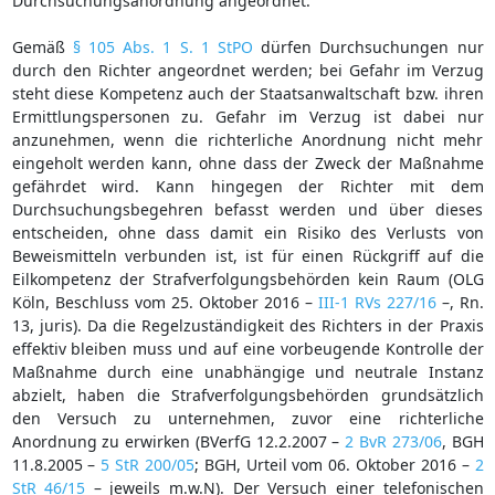
Durchsuchungsanordnung angeordnet.
Gemäß
§ 105 Abs. 1 S. 1 StPO
dürfen Durchsuchungen nur
durch den Richter angeordnet werden; bei Gefahr im Verzug
steht diese Kompetenz auch der Staatsanwaltschaft bzw. ihren
Ermittlungspersonen zu. Gefahr im Verzug ist dabei nur
anzunehmen, wenn die richterliche Anordnung nicht mehr
eingeholt werden kann, ohne dass der Zweck der Maßnahme
gefährdet wird. Kann hingegen der Richter mit dem
Durchsuchungsbegehren befasst werden und über dieses
entscheiden, ohne dass damit ein Risiko des Verlusts von
Beweismitteln verbunden ist, ist für einen Rückgriff auf die
Eilkompetenz der Strafverfolgungsbehörden kein Raum (OLG
Köln, Beschluss vom 25. Oktober 2016 –
III-1 RVs 227/16
–, Rn.
13, juris). Da die Regelzuständigkeit des Richters in der Praxis
effektiv bleiben muss und auf eine vorbeugende Kontrolle der
Maßnahme durch eine unabhängige und neutrale Instanz
abzielt, haben die Strafverfolgungsbehörden grundsätzlich
den Versuch zu unternehmen, zuvor eine richterliche
Anordnung zu erwirken (BVerfG 12.2.2007 –
2 BvR 273/06
, BGH
11.8.2005 –
5 StR 200/05
; BGH, Urteil vom 06. Oktober 2016 –
2
StR 46/15
– jeweils m.w.N). Der Versuch einer telefonischen