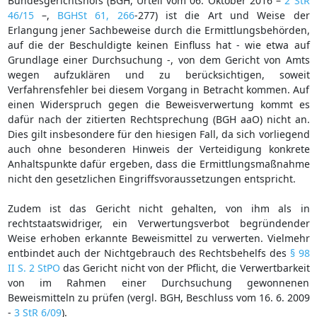
Bundesgerichtshofs (BGH, Urteil vom 06. Oktober 2016 –
2 StR
46/15
–,
BGHSt 61, 266
-277) ist die Art und Weise der
Erlangung jener Sachbeweise durch die Ermittlungsbehörden,
auf die der Beschuldigte keinen Einfluss hat - wie etwa auf
Grundlage einer Durchsuchung -, von dem Gericht von Amts
wegen aufzuklären und zu berücksichtigen, soweit
Verfahrensfehler bei diesem Vorgang in Betracht kommen. Auf
einen Widerspruch gegen die Beweisverwertung kommt es
dafür nach der zitierten Rechtsprechung (BGH aaO) nicht an.
Dies gilt insbesondere für den hiesigen Fall, da sich vorliegend
auch ohne besonderen Hinweis der Verteidigung konkrete
Anhaltspunkte dafür ergeben, dass die Ermittlungsmaßnahme
nicht den gesetzlichen Eingriffsvoraussetzungen entspricht.
Zudem ist das Gericht nicht gehalten, von ihm als in
rechtstaatswidriger, ein Verwertungsverbot begründender
Weise erhoben erkannte Beweismittel zu verwerten. Vielmehr
entbindet auch der Nichtgebrauch des Rechtsbehelfs des
§ 98
II S. 2 StPO
das Gericht nicht von der Pflicht, die Verwertbarkeit
von im Rahmen einer Durchsuchung gewonnenen
Beweismitteln zu prüfen (vergl. BGH, Beschluss vom 16. 6. 2009
-
3 StR 6/09
).