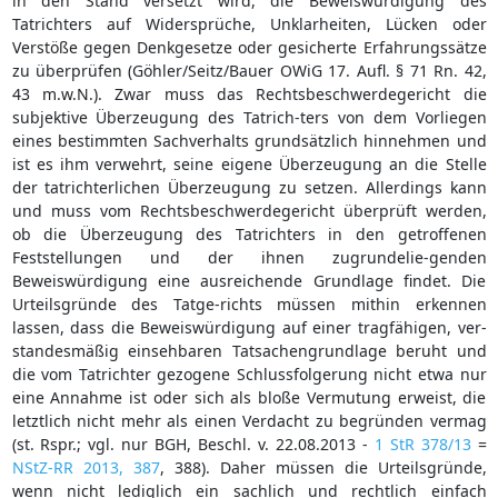
in den Stand versetzt wird, die Beweiswürdigung des
Tatrichters auf Widersprüche, Unklarheiten, Lücken oder
Verstöße gegen Denkgesetze oder gesicherte Erfahrungssätze
zu überprüfen (Göhler/Seitz/Bauer OWiG 17. Aufl. § 71 Rn. 42,
43 m.w.N.). Zwar muss das Rechtsbeschwerdegericht die
subjektive Überzeugung des Tatrich-ters von dem Vorliegen
eines bestimmten Sachverhalts grundsätzlich hinnehmen und
ist es ihm verwehrt, seine eigene Überzeugung an die Stelle
der tatrichterlichen Überzeugung zu setzen. Allerdings kann
und muss vom Rechtsbeschwerdegericht überprüft werden,
ob die Überzeugung des Tatrichters in den getroffenen
Feststellungen und der ihnen zugrundelie-genden
Beweiswürdigung eine ausreichende Grundlage findet. Die
Urteilsgründe des Tatge-richts müssen mithin erkennen
lassen, dass die Beweiswürdigung auf einer tragfähigen, ver-
standesmäßig einsehbaren Tatsachengrundlage beruht und
die vom Tatrichter gezogene Schlussfolgerung nicht etwa nur
eine Annahme ist oder sich als bloße Vermutung erweist, die
letztlich nicht mehr als einen Verdacht zu begründen vermag
(st. Rspr.; vgl. nur BGH, Beschl. v. 22.08.2013 -
1 StR 378/13
=
NStZ-RR 2013, 387
, 388). Daher müssen die Urteilsgründe,
wenn nicht lediglich ein sachlich und rechtlich einfach