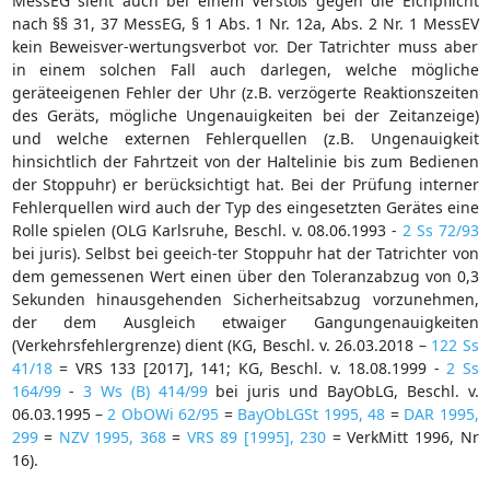
MessEG sieht auch bei einem Verstoß gegen die Eichpflicht
nach §§ 31, 37 MessEG, § 1 Abs. 1 Nr. 12a, Abs. 2 Nr. 1 MessEV
kein Beweisver-wertungsverbot vor. Der Tatrichter muss aber
in einem solchen Fall auch darlegen, welche mögliche
geräteeigenen Fehler der Uhr (z.B. verzögerte Reaktionszeiten
des Geräts, mögliche Ungenauigkeiten bei der Zeitanzeige)
und welche externen Fehlerquellen (z.B. Ungenauigkeit
hinsichtlich der Fahrtzeit von der Haltelinie bis zum Bedienen
der Stoppuhr) er berücksichtigt hat. Bei der Prüfung interner
Fehlerquellen wird auch der Typ des eingesetzten Gerätes eine
Rolle spielen (OLG Karlsruhe, Beschl. v. 08.06.1993 -
2 Ss 72/93
bei juris). Selbst bei geeich-ter Stoppuhr hat der Tatrichter von
dem gemessenen Wert einen über den Toleranzabzug von 0,3
Sekunden hinausgehenden Sicherheitsabzug vorzunehmen,
der dem Ausgleich etwaiger Gangungenauigkeiten
(Verkehrsfehlergrenze) dient (KG, Beschl. v. 26.03.2018 –
122 Ss
41/18
= VRS 133 [2017], 141; KG, Beschl. v. 18.08.1999 -
2 Ss
164/99
-
3 Ws (B) 414/99
bei juris und BayObLG, Beschl. v.
06.03.1995 –
2 ObOWi 62/95
=
BayObLGSt 1995, 48
=
DAR 1995,
299
=
NZV 1995, 368
=
VRS 89 [1995], 230
= VerkMitt 1996, Nr
16).