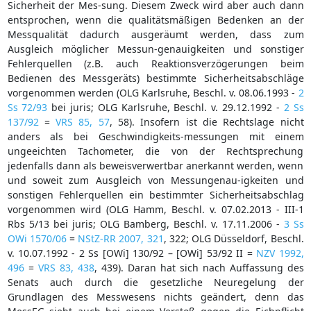
Sicherheit der Mes-sung. Diesem Zweck wird aber auch dann
entsprochen, wenn die qualitätsmäßigen Bedenken an der
Messqualität dadurch ausgeräumt werden, dass zum
Ausgleich möglicher Messun-genauigkeiten und sonstiger
Fehlerquellen (z.B. auch Reaktionsverzögerungen beim
Bedienen des Messgeräts) bestimmte Sicherheitsabschläge
vorgenommen werden (OLG Karlsruhe, Beschl. v. 08.06.1993 -
2
Ss 72/93
bei juris; OLG Karlsruhe, Beschl. v. 29.12.1992 -
2 Ss
137/92
=
VRS 85, 57
, 58). Insofern ist die Rechtslage nicht
anders als bei Geschwindigkeits-messungen mit einem
ungeeichten Tachometer, die von der Rechtsprechung
jedenfalls dann als beweisverwertbar anerkannt werden, wenn
und soweit zum Ausgleich von Messungenau-igkeiten und
sonstigen Fehlerquellen ein bestimmter Sicherheitsabschlag
vorgenommen wird (OLG Hamm, Beschl. v. 07.02.2013 - III-1
Rbs 5/13 bei juris; OLG Bamberg, Beschl. v. 17.11.2006 -
3 Ss
OWi 1570/06
=
NStZ-RR 2007, 321
, 322; OLG Düsseldorf, Beschl.
v. 10.07.1992 - 2 Ss [OWi] 130/92 – [OWi] 53/92 II =
NZV 1992,
496
=
VRS 83, 438
, 439). Daran hat sich nach Auffassung des
Senats auch durch die gesetzliche Neuregelung der
Grundlagen des Messwesens nichts geändert, denn das