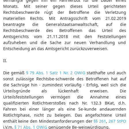
verhängte gegen ihn ein Fahrverbot für die Dauer eines
Monats. Mit seiner gegen dieses Urteil gerichteten
Rechtsbeschwerde rügt der Betroffene die Verletzung
materiellen Rechts. Mit Antragsschrift vom 21.02.2019
beantragte die Generalstaatsanwaltschaft, auf die
Rechtsbeschwerde des Betroffenen das Urteil des
Amtsgerichts vom 21.11.2018 mit den Feststellungen
aufzuheben und die Sache zur neuen Verhandlung und
Entscheidung an das Amtsgericht zurückzuverweisen.
II.
Die gemäß
§ 79 Abs. 1 Satz 1 Nr. 2 OWiG
statthafte und auch
sonst zulässige Rechtsbe-schwerde des Betroffenen hat auf
die Sachrüge hin - zumindest vorläufig - Erfolg, weil sich die
Urteilsgründe als lückenhaft erweisen. Die
Urteilsfeststellungen vermögen die Annahme eines
qualifizierten Rotlichtverstoßes nach Nr. 132.3 BKat, d.h.
Fahren bei einer länger als eine Se-kunde andauernden
Rotlichtphase, nicht zu belegen. Das angefochtene Urteil
enthält keine den Mindestanforderungen der
§§ 261
,
267 StPO
i.V.m.
§ 71 Abs. 1 OWiG
genügende Be-weiswürdigung.