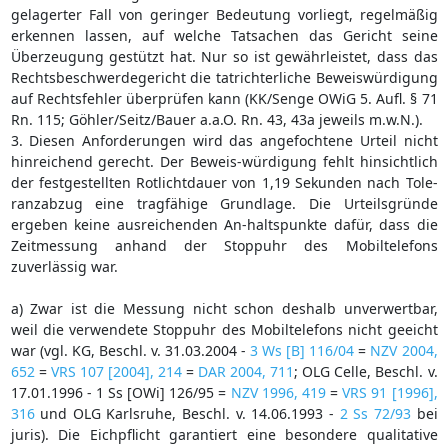
gelagerter Fall von geringer Bedeutung vorliegt, regelmäßig
erkennen lassen, auf welche Tatsachen das Gericht seine
Überzeugung gestützt hat. Nur so ist gewährleistet, dass das
Rechtsbeschwerdegericht die tatrichterliche Beweiswürdigung
auf Rechtsfehler überprüfen kann (KK/Senge OWiG 5. Aufl. § 71
Rn. 115; Göhler/Seitz/Bauer a.a.O. Rn. 43, 43a jeweils m.w.N.).
3. Diesen Anforderungen wird das angefochtene Urteil nicht
hinreichend gerecht. Der Beweis-würdigung fehlt hinsichtlich
der festgestellten Rotlichtdauer von 1,19 Sekunden nach Tole-
ranzabzug eine tragfähige Grundlage. Die Urteilsgründe
ergeben keine ausreichenden An-haltspunkte dafür, dass die
Zeitmessung anhand der Stoppuhr des Mobiltelefons
zuverlässig war.
a) Zwar ist die Messung nicht schon deshalb unverwertbar,
weil die verwendete Stoppuhr des Mobiltelefons nicht geeicht
war (vgl. KG, Beschl. v. 31.03.2004 -
3 Ws [B] 116/04
=
NZV 2004,
652
=
VRS 107 [2004], 214
=
DAR 2004, 711
; OLG Celle, Beschl. v.
17.01.1996 - 1 Ss [OWi] 126/95 =
NZV 1996, 419
=
VRS 91 [1996],
316
und OLG Karlsruhe, Beschl. v. 14.06.1993 -
2 Ss 72/93
bei
juris). Die Eichpflicht garantiert eine besondere qualitative